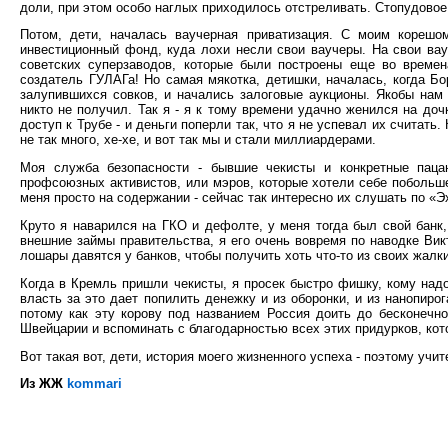
доли, при этом особо наглых приходилось отстреливать. Стопудовое 
Потом, дети, началась ваучерная приватизация. С моим кореш
инвестиционный фонд, куда лохи несли свои ваучеры. На свои вау
советских суперзаводов, которые были построены еще во времен
создатель ГУЛАГа! Но самая мякотка, детишки, началась, когда Бо
залупившихся совков, и начались залоговые аукционы. Якобы нам о
никто не получил. Так я - я к тому времени удачно женился на до
доступ к Трубе - и деньги поперли так, что я не успевал их считать
не так много, хе-хе, и вот так мы и стали миллиардерами.
Моя служба безопасности - бывшие чекисты и конкретные паца
профсоюзных активистов, или мэров, которые хотели себе побольше
меня просто на содержании - сейчас так интересно их слушать по «Э
Круто я наварился на ГКО и дефолте, у меня тогда был свой банк,
внешние займы правительства, я его очень вовремя по наводке Викт
лошары давятся у банков, чтобы получить хоть что-то из своих жалких
Когда в Кремль пришли чекисты, я просек быстро фишку, кому надо
власть за это дает попилить денежку и из оборонки, и из нанопиро
потому как эту корову под названием Россия доить до бесконечно
Швейцарии и вспоминать с благодарностью всех этих придурков, кото
Вот такая вот, дети, история моего жизненного успеха - поэтому учи
Из ЖЖ
kommari