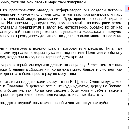
кино, хотя раз мой первый мерс таки подорвали.
ом из правительства молодых реформаторов мы создали чековый
черы они - хе-хе - получили шиш, а мы зато приватизировали пару
а сталинской индустриализации - будь проклят кровавый тиран и
рис Николаевич - да будет ему земля пухом! - танками расстрелял
тдавали предприятия в залог, но, естественно, обратно их от нас
чке внучатой племянницы жены ельциновского массажиста - получил
. Конечно, приходилось делиться, но денег-то было много, а нас было
ны - уничтожала всякую шваль, которая или мешала. Типа там
, или журналюг, которые путались под ногами. Политики же были у
ху», когда они плачут о потерянной демократии.
 через который мы крутили деньги на социалку. Через него же шли
ора Степаныча сбросил - и, когда ехал мимо банков и смотрел, как
 денег, это было просто ржу не могу, типа.
 - отстегиваю, даю, коли скажут, и на РПЦ, и на Олимпиаду, а мне
га в Сколково. А денежки все я, не будь идиотом, держу на Западе,
сти будет нельзя. Когда она сдохнет, буду жить у себя в замке в
рые так долго мне позволяли их кидать и на них богатеть.
тесь, дети, слушайтесь маму с папой и чистите по утрам зубы.