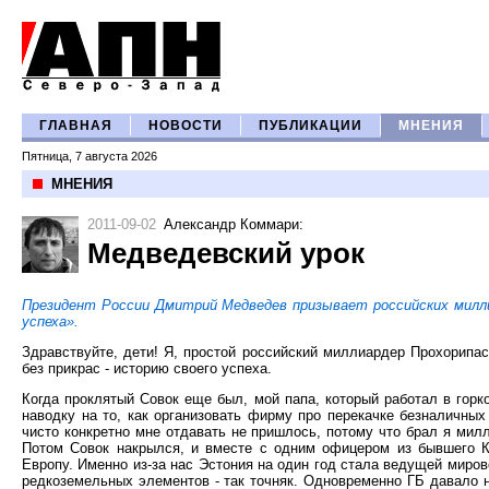
ГЛАВНАЯ
НОВОСТИ
ПУБЛИКАЦИИ
МНЕНИЯ
Пятница, 7 августа 2026
МНЕНИЯ
2011-09-02
Александр Коммари
:
Медведевский урок
Президент России Дмитрий Медведев призывает российских милли
успеха».
Здравствуйте, дети! Я, простой российский миллиардер Прохорипаск
без прикрас - историю своего успеха.
Когда проклятый Совок еще был, мой папа, который работал в горк
наводку на то, как организовать фирму про перекачке безналичных
чисто конкретно мне отдавать не пришлось, потому что брал я мил
Потом Совок накрылся, и вместе с одним офицером из бывшего К
Европу. Именно из-за нас Эстония на один год стала ведущей миров
редкоземельных элементов - так точняк. Одновременно ГБ давало 