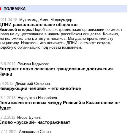
ПОЛЕМИКА
2011-04-18
Мухаммад Амин Маджумдер
:
ДПНИ раскалывало наше общество
Мозговой шторм.
Подобные экстремистские организации не имеют
право на существование в нашем российском обществе. Конечно,
мы положительно к этому отнеслись. Мы давно проявляли эту
инициативу. Надеюсь, что активисты ДПНИ не смогут создать
подобную организацию под новым названием.
23.8.2012
Рамзан Кадыров
:
Интернет плохо освещает грандиозные достижения
Чечни
5.4.2013
Димитрий Смирнов
:
Неверующий человек – это животное
23.1.2013
Нурсултан Назарбаев
:
Политического союза между Россией и Казахстаном не
будет
17.2.2011
Игорь Бунин
:
Слово «русский» настораживает
17.11.2011
Александр Сивов
: