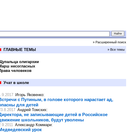
» Расширенный поиск
ГЛАВНЫЕ ТЕМЫ
» Все темы
Щупальца олигархии
Марш несогласных
Права человеков
Учат в школе
1.9.2017
Игорь Яковенко
:
Встречи с Путиным, в голове которого нарастает ад,
опасны для детей
23.8.2017
Андрей Томских
:
Директора, не записывающие детей в Российское
движение школьников, будут уволены
2.9.2011
Александр Коммари
:
Медведевский урок