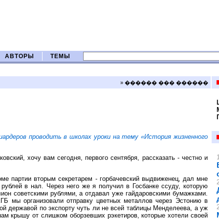
АВТОРЫ
ТЕМЫ
» ������ ��� ������
ардеров проводить в школах уроки на тему «История жизненного
овский, хочу вам сегодня, первого сентября, рассказать - честно и
оме партии вторым секретарем - горбачевский выдвиженец, дал мне
 рублей в нал. Через него же я получил в Госбанке ссуду, которую
лион советскими рублями, а отдавал уже гайдаровскими бумажками.
ГБ мы организовали отправку цветных металлов через Эстонию в
ой державой по экспорту чуть ли не всей таблицы Менделеева, а уж
нам крышу от слишком оборзевших рэкетиров, которые хотели своей