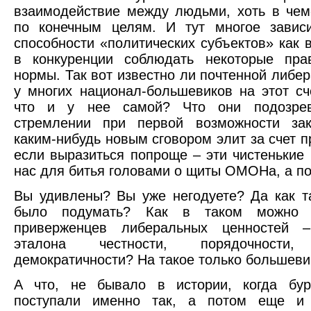
взаимодействие между людьми, хоть в че
по конечным целям. И тут многое зависи
способности «политических субъектов» как в
в конкуренции соблюдать некоторые пра
нормы. Так вот известно ли почтенной либер
у многих национал-большевиков на этот сч
что и у нее самой? Что они подозре
стремлении при первой возможности за
каким-нибудь новым сговором элит за счет п
если выразиться попроще – эти чистенькие
нас для битья головами о щиты ОМОНа, а по
Вы удивлены? Вы уже негодуете? Да как 
было подумать? Как в таком можно б
приверженцев либеральных ценностей –
эталона честности, порядочности
демократичности? На такое только большеви
А что, не бывало в истории, когда бу
поступали именно так, а потом еще и 