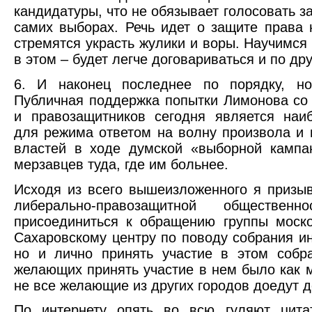
кандидатуры, что не обязывает голосовать за
самих выборах. Речь идет о защите права 
стремятся украсть жулики и воры. Научимся 
в этом – будет легче договариваться и по др
6. И наконец последнее по порядку, н
Публичная поддержка попытки Лимонова со
и правозащитников сегодня является наи
для режима ответом на волну произвола и 
властей в ходе думской «выборной кампа
мерзавцев туда, где им больнее.
Исходя из всего вышеизложенного я призы
либерально-правозащитной обществен
присоединиться к обращению группы моско
Сахаровскому центру по поводу собрания и
но и лично принять участие в этом собр
желающих принять участие в нем было как 
не все желающие из других городов доедут 
По интернету опять во всю гуляют цит