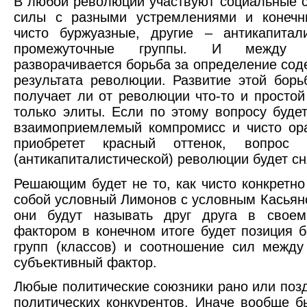
В любой революции участвуют социальные с
силы с разными устремлениями и конеч
чисто буржуазные, другие – антикапитал
промежуточные группы. И между 
разворачивается борьба за определение сод
результата революции. Развитие этой борь
получает ли от революции что-то и простой
только элиты. Если по этому вопросу будет
взаимоприемлемый компромисс и чисто ор
приобретет красный оттенок, вопрос
(антикапиталистической) революции будет сн
Решающим будет не то, как чисто конкретн
собой условный Лимонов с условным Касьян
они будут называть друг друга в свое
фактором в конечном итоге будет позиция 
групп (классов) и соотношение сил межд
субъективный фактор.
Любые политические союзники рано или поз
политических конкурентов. Иначе вообще 