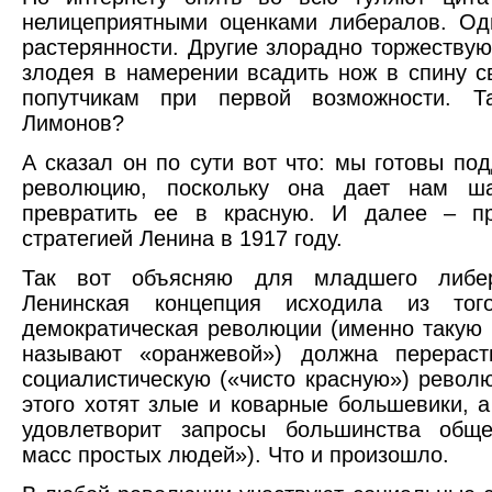
нелицеприятными оценками либералов. Од
растерянности. Другие злорадно торжествую
злодея в намерении всадить нож в спину 
попутчикам при первой возможности. Т
Лимонов?
А сказал он по сути вот что: мы готовы п
революцию, поскольку она дает нам ш
превратить ее в красную. И далее – п
стратегией Ленина в 1917 году.
Так вот объясняю для младшего либера
Ленинская концепция исходила из того
демократическая революции (именно такую
называют «оранжевой») должна перераст
социалистическую («чисто красную») револ
этого хотят злые и коварные большевики, а
удовлетворит запросы большинства обще
масс простых людей»). Что и произошло.