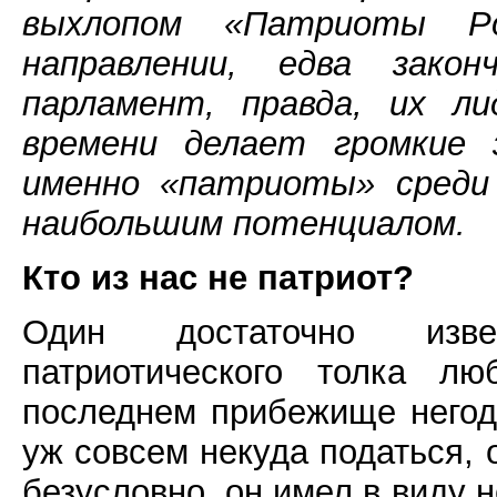
выхлопом «Патриоты Ро
направлении, едва зако
парламент, правда, их л
времени делает громкие з
именно «патриоты» среди
наибольшим потенциалом.
Кто из нас не патриот?
Один достаточно изве
патриотического толка лю
последнем прибежище негод
уж совсем некуда податься, о
безусловно, он имел в виду 