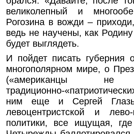
брался. «Давайте, после то
великолепный и многооб
Рогозина в вожди – приходи,
ведь не научены, как Родину 
будет выглядеть.
И пойдет писать губерния 
многополярном мире, о През
(«американцы н
традиционно-«патриотическ
ним еще и Сергей Глазь
левоцентристской и лево-
политики, все ищущая, гд
Четырежды баллотировался 