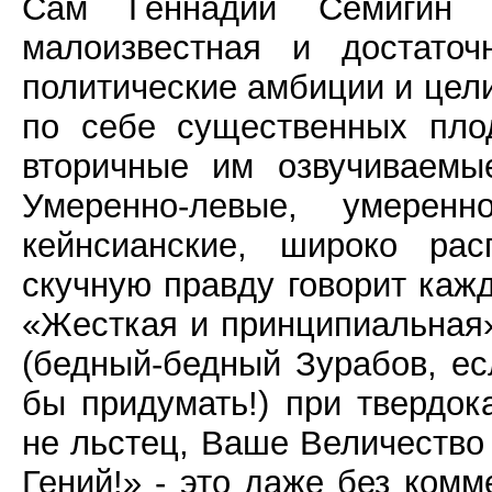
Сам Геннадий Семигин 
малоизвестная и достаточ
политические амбиции и цели 
по себе существенных пло
вторичные им озвучиваемые
Умеренно-левые, умеренно
кейнсианские, широко рас
скучную правду говорит каж
«Жесткая и принципиальная
(бедный-бедный Зурабов, ес
бы придумать!) при твердо
не льстец, Ваше Величество
Гений!» - это даже без ком