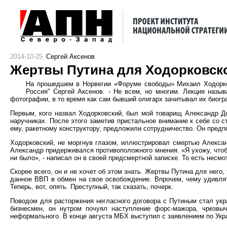
2014-10-25
Сергей Аксенов
Жертвы Путина для Ходорковско
На прошедшем в Норвегии «Форуме свободы» Михаил Ходорко
Россия" Сергей Аксенов. - Не всем, но многим. Лекция наз
фотографии, в то время как сам бывший олигарх зачитывал их биогр
Первым, кого назвал Ходорковский, был мой товарищ Александр До
наручниках. После этого заметив пристальное внимание к себе со 
ему, ракетному конструктору, предложили сотрудничество. Он предп
Ходорковский, не моргнув глазом, иллюстрировал смертью Алексан
Александр придерживался противоположного мнения. «Я ухожу, чтоб 
ни было», - написал он в своей предсмертной записке. То есть несм
Скорее всего, он и не хочет об этом знать. Жертвы Путина для него
данное ВВП в обмен на свое освобождение. Впрочем, чему удивлять
Теперь, вот, опять. Преступный, так сказать, почерк.
Поводом для расторжения негласного договора с Путиным стал укра
бизнесмен, он нутром почуял наступление форс-мажора, чрезвыч
неформального. В конце августа МБХ выступил с заявлением по Укра