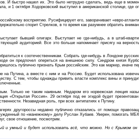
ов. И быстро нашел их. Это было нетрудно сделать, ведь еще в момен
ла, и 1 октября Ходорковский выступил в американской столице, где о
российскому восприятию. Русифицирует его, заворачивает «евро-атлан
ержательно спорит Стрелков, в то время как разумнее обратить внимани
выступает бывший олигарх. Выступает не где-нибудь, а в штаб-кварт
твующей аудиторией. Все это больше напоминает присягу на верность
атиться к соотечественникам. Собрать где-нибудь в Лондоне русских, 
роде он предпочел опереться на внешнюю силу. Синдром князя Курбск
пришлось публично признать Крым российским. Это как маркер, иначе пер
ие на Путина, а вместе с ним и на Россию. Будет использована извечн
еству. С тем, чтобы однажды привить власти комплекс вины и принудит
аключенные.
ым. Только не таким наивным. Недаром его норвежская лекция назы
ация «Открытая Россия». 29 октября под ее эгидой будет презентова
твенности. Незавидная роль, при всех антипатиях к Путину.
агерях другороссы недавно публично отказались от помощи правозащ
осужденный по «манежному» делу Руслан Хубаев. Уверен, помогать МБ
друг, свое отношение, посмотрим.
ный и умный и будет использовать всё, что можно. Но с Крымом он