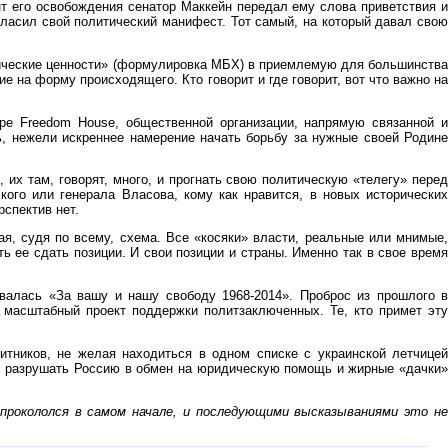
т его освобождения сенатор Маккейн передал ему слова приветствия и
гласил свой политический манифест. Тот самый, на который давал свою
тические ценности» (формулировка МБХ) в приемлемую для большинства
е на форму происходящего. Кто говорит и где говорит, вот что важно на
ире Freedom House, общественной организации, напрямую связанной и
, нежели искреннее намерение начать борьбу за нужные своей Родине
их там, говорят, много, и прогнать свою политическую «телегу» перед
ого или генерала Власова, кому как нравится, в новых исторических
спектив нет.
ая, судя по всему, схема. Все «косяки» власти, реальные или мнимые,
ь ее сдать позиции. И свои позиции и страны. Именно так в свое время
валась «За вашу и нашу свободу 1968-2014». Проброс из прошлого в
н масштабный проект поддержки политзаключенных. Те, кто примет эту
итников, не желая находиться в одном списке с украинской летчицей
Х разрушать Россию в обмен на юридическую помощь и жирные «дачки»
 прокололся в самом начале, и последующими высказываниями это не