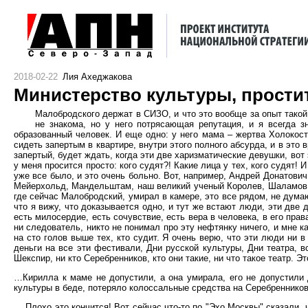
2018-02-22
Лия Ахеджакова
Министерство культуры, простит
Малобродского держат в СИЗО, и что это вообще за опыт такой,
не знакома, но у него потрясающая репутация, и я всегда з
образованный человек. И еще одно: у него мама – жертва Холокост
сидеть запертым в квартире, внутри этого полного абсурда, и в это
запертый, будет ждать, когда эти две харизматические девушки, вот
у меня просится просто: кого судят?! Какие лица у тех, кого судят!
уже все было, и это очень больно. Вот, например, Андрей Донатович
Мейерхольд, Мандельштам, наш великий ученый Королев, Шаламов – 
где сейчас Малобродский, умирал в камере, это все рядом, не дума
что я вижу, что доказывается одно, и тут же встают люди, эти две 
есть милосердие, есть сочувствие, есть вера в человека, в его пра
ни следователь, никто не понимал про эту нефтянку ничего, и мне к
на сто голов выше тех, кто судит. Я очень верю, что эти люди ни 
деньги на все эти фестивали, Дни русской культуры, Дни театра, вс
Шекспир, ни кто Серебренников, кто они такие, ни что такое театр. Эт
…Кирилла к маме не допустили, а она умирала, его не допустили 
культуры в беде, потеряло колоссальные средства на Серебренников
… Плохо это кончится! Вот сейчас что-то по "Эхо Москвы" сказали,