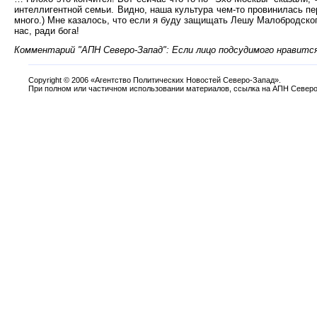
интеллигентной семьи. Видно, наша культура чем-то провинилась пер
много.) Мне казалось, что если я буду защищать Лешу Малобродског
нас, ради бога!
Комментарий "АПН Северо-Запад": Если лицо подсудимого нравится 
Copyright
©
2006 «Агентство Политических Новостей Северо-Запад».
При полном или частичном использовании материалов, ссылка на АПН Северо