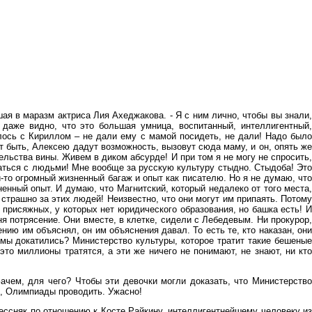
ая в маразм актриса Лия Ахеджакова. - Я с ним лично, чтобы вы знали
 даже видно, что это большая умница, воспитанный, интеллигентный,
илось с Кириллом – не дали ему с мамой посидеть, не дали! Надо было
ет быть, Алексею дадут возможность, вызовут сюда маму, и он, опять же
тельства вины. Живем в диком абсурде! И при том я не могу не спросить,
ращаться с людьми! Мне вообще за русскую культуру стыдно. Стыдоба! Это
й-то огромный жизненный багаж и опыт как писателю. Но я не думаю, что
нный опыт. И думаю, что Магнитский, который недалеко от того места,
страшно за этих людей! Неизвестно, что они могут им припаять. Потому
уд присяжных, у которых нет юридического образования, но башка есть! И
ня потрясение. Они вместе, в клетке, сидели с Лебедевым. Ни прокурор,
нию им объяснял, он им объяснения давал. То есть те, кто наказан, они
о мы докатились? Министерство культуры, которое тратит такие бешеные
 это миллионы тратятся, а эти же ничего не понимают, не знают, ни кто
ачем, для чего? Чтобы эти девочки могли доказать, что Министерство
ы, Олимпиады проводить. Ужасно!
рессняк по отношению к Косте Райкину, интеллигентнейшему человеку из