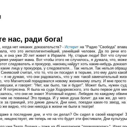
е нас, ради бога!
 когда нет никаких доказательств? -
Истерит
на "Радио "Свобода" впавш
нала, что это интеллигентнейший, умнейший человек. Да по речи его
а, и она уже 20 лет живет в Израиле. Ну, старые люди! Вот что случ
 время умирает мама. Вот чтобы этого не случилось, я думала, что, мож
 этот следователь и прокурор, наконец найдут хоть какие-нибудь доказа
 И какие лица у прокурора, у следователя... Так нельзя. Так нельзя об
 Синявский считал, что то, что он посидел в тюрьме, это ему дало како
я не думаю, что они радовались, что у них такой замечательный жизне
ю, что Магнитский порадовался новому жизненному опыту. И мне просто 
девушки, и говорят: "Нет, как было, так и будет". Может быть, нужен с
ва! Я потрясена. Я была на суде Ходорковского, это было первое для ме
азалось, что они не знают Уголовный кодекс. Лебедев по каждому обвине
в чем не повинны! Это правда. И у меня душа болит: да как же, до чег
е за границей, это дикие деньги, Дни кино, поездки каких-то звезд, на
о же видно, что они никогда в жизни не были в театре!
даже в последние дни, и что он делал? Он сидел в своей квартире! З
е, нищенствует, им теперь не на что будет эти фестивали, Дни культур
 что уже Театр Додина – тоже на 45 миллионов "проворовались". Идет п