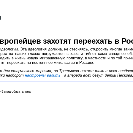
ропейцев захотят переехать в Р
деологии. Эта идеология должна, не стесняясь, отбросить многие заим
орых на наших глазах погружается в хаос и гибнет само западное об
одить в жизнь новую миграционную политику, в частности и по той прич
тят переехать на постоянное жительство в Россию.
о для старческого маразма, но Третьяков похоже таки в него впадае
дёжи наоборот
настроены валить
, а впереди всех бегут детки Пескова
-Запад обязательна