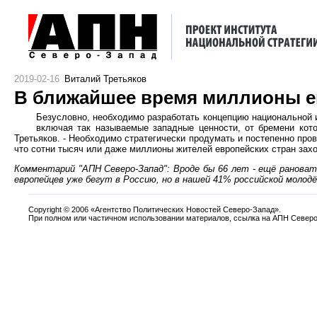
2019-02-16
Виталий Третьяков
В ближайшее время миллионы ев
Безусловно, необходимо разработать концепцию национальной и
включая так называемые западные ценности, от бремени кот
Третьяков. - Необходимо стратегически продумать и постепенно пров
что сотни тысяч или даже миллионы жителей европейских стран захо
Комментарий "АПН Северо-Запад": Вроде бы 66 лет - ещё рановат
европейцев уже бегут в Россию, но в нашей 41% российской моло
Copyright
©
2006 «Агентство Политических Новостей Северо-Запад».
При полном или частичном использовании материалов, ссылка на АПН Северо