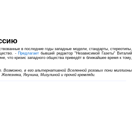
оссию
ствованные в последние годы западные модели, стандарты, стереотипы,
щество. -
Предлагает
бывший редактор "Независимой Газеты" Виталий
ине, что кризис западного общества приведёт в ближайшее время к тому,
т. Возможно, в его альтернативной Вселенной розовых пони миллионы
, Железняка, Якунина, Мизулиной и прочей кремляди.