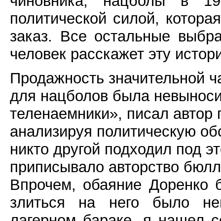
чиновника, нацболы в 19
политической силой, котора
заказ. Все остальные выбр
человек расскажет эту истор
Продажность значительной ча
для нацболов была невыноси
теленаемники», писал автор
анализируя политическую обс
никто другой подходил под э
приписывало авторство бюлл
Впрочем, обаяние Доренко б
злиться на него было не
лагерном бараке, я нашел с