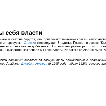
ы себя власти
льные в счет не берутся, они привлекают внимание совсем небольшого
е интересует). -
Ответил
телеведущий Владимир Познер на вопрос "Ка
енного успеха она не добивается. При этом нет разговора о том, что ее
сь, неизвестно, как повели бы себя власти. Но такого случая не было. А
анской политики появляется возмутитель спокойствия с реальными
атора Алабамы
Джорджа Уоллеса
(в 1968 году набрал 13,5% голосов ка