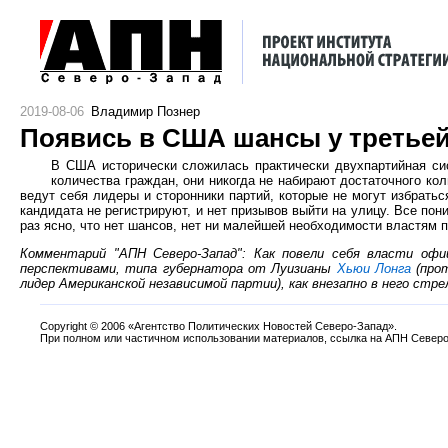
2019-08-06
Владимир Познер
Появись в США шансы у третьей 
В США исторически сложилась практически двухпартийная сис
количества граждан, они никогда не набирают достаточного кол
ведут себя лидеры и сторонники партий, которые не могут избратьс
кандидата не регистрируют, и нет призывов выйти на улицу. Все пон
раз ясно, что нет шансов, нет ни малейшей необходимости властям п
Комментарий "АПН Северо-Запад": Как повели себя власти офи
перспективами, типа губернатора от Луизианы
Хьюи Лонга
(прот
лидер Американской независимой партии), как внезапно в него стре
Copyright
©
2006 «Агентство Политических Новостей Северо-Запад».
При полном или частичном использовании материалов, ссылка на АПН Северо