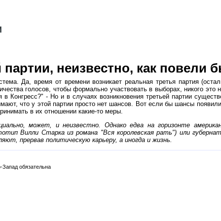
партии, неизвестно, как повели б
тема. Да, время от времени возникает реальная третья партия (оста
ичества голосов, чтобы формально участвовать в выборах, никого это н
я в Конгресс?" - Но и в случаях возникновения третьей партии существ
имают, что у этой партии просто нет шансов. Вот если бы шансы появили
ринимать в их отношении какие-то меры.
циально, может, и неизвестно. Однако едва на горизонте америк
отип Вилли Старка из романа "Вся королевская рать") или губерн
ляют, прервав политическую карьеру, а иногда и жизнь.
-Запад обязательна