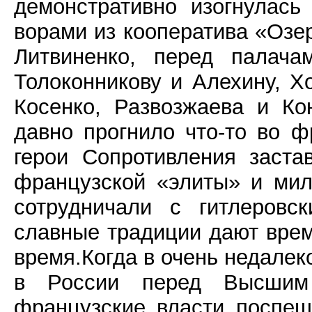
демонстративно изогнулась
ворами из кооператива «Озе
Литвиненко, перед палача
Толоконникову и Алехину, Х
Косенко, Развозжаева и Ко
давно прогнило что-то во ф
герои Сопротивления заста
французской «элиты» и ми
сотрудничали с гитлеровс
славные традиции дают врем
время.Когда в очень недалек
в России перед Высшим 
французские власти поспеш