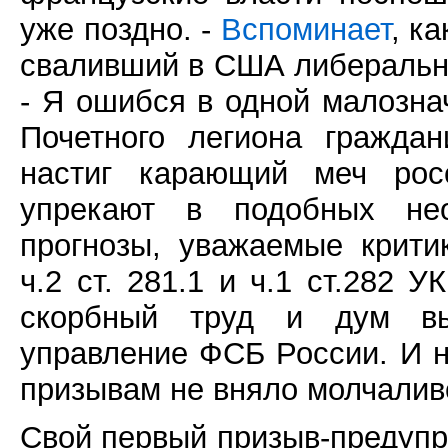
уже поздно. -
Вспоминает
, к
сваливший в США либеральн
- Я ошибся в одной малозна
Почетного легиона гражда
настиг карающий меч росс
упрекают в подобных нео
прогнозы, уважаемые крити
ч.2 ст. 281.1 и ч.1 ст.282 
скорбный труд и дум вы
управление ФСБ России. И н
призывам не вняло молчалив
Свой первый призыв-предупр