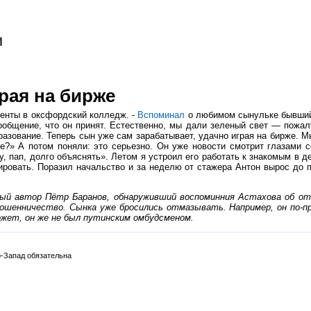
рая на бирже
менты в оксфордский колледж. -
Вспоминал
о любимом сынульке бывший
ообщение, что он принят. Естественно, мы дали зеленый свет — пожалу
азование. Теперь сын уже сам зарабатывает, удачно играя на бирже. Мы
?» А потом поняли: это серьезно. Он уже новости смотрит глазами со
 пап, долго объяснять». Летом я устроил его работать к знакомым в де
зировать. Поразил начальство и за неделю от стажера Антон вырос до
й автор Пётр Баранов, обнаруживший воспоминния Астахова об отп
ошенничество. Сынка уже бросились отмазывать. Например, он по-пр
может, он же не был путинским омбудсменом.
-Запад обязательна