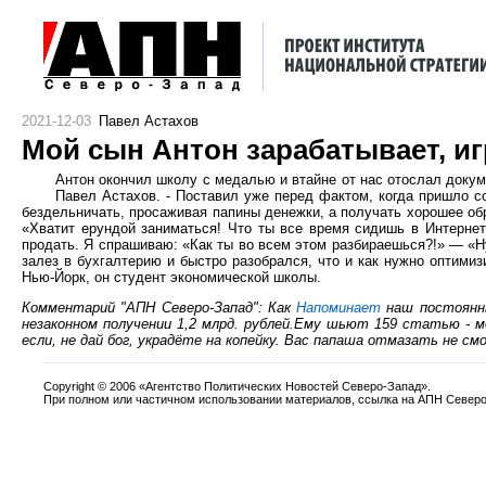
2021-12-03
Павел Астахов
Мой сын Антон зарабатывает, иг
Антон окончил школу с медалью и втайне от нас отослал доку
Павел Астахов. - Поставил уже перед фактом, когда пришло с
бездельничать, просаживая папины денежки, а получать хорошее обр
«Хватит ерундой заниматься! Что ты все время сидишь в Интернете
продать. Я спрашиваю: «Как ты во всем этом разбираешься?!» — «Ну,
залез в бухгалтерию и быстро разобрался, что и как нужно оптими
Нью-Йорк, он студент экономической школы.
Комментарий "АПН Северо-Запад": Как
Напоминает
наш постоянны
незаконном получении 1,2 млрд. рублей.Ему шьют 159 статью - м
если, не дай бог, украдёте на копейку. Вас папаша отмазать не с
Copyright
©
2006 «Агентство Политических Новостей Северо-Запад».
При полном или частичном использовании материалов, ссылка на АПН Северо