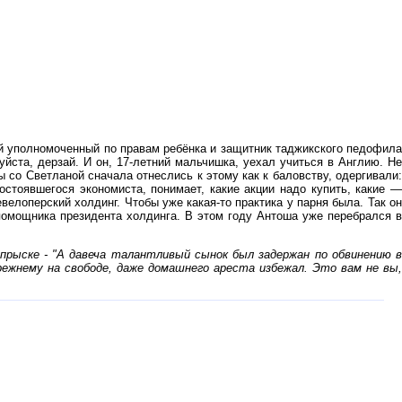
 уполномоченный по правам ребёнка и защитник таджикского педофил
йста, дерзай. И он, 17-летний мальчишка, уехал учиться в Англию. Не
 со Светланой сначала отнеслись к этому как к баловству, одергивали:
стоявшегося экономиста, понимает, какие акции надо купить, какие —
велоперский холдинг. Чтобы уже какая-то практика у парня была. Так он
 помощника президента холдинга. В этом году Антоша уже перебрался в
рыске - "А давеча талантливый сынок был задержан по обвинению в
ежнему на свободе, даже домашнего ареста избежал. Это вам не вы,