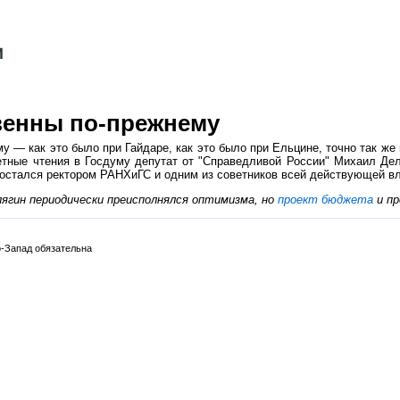
венны по-прежнему
 — как это было при Гайдаре, как это было при Ельцине, точно так же 
ые чтения в Госдуму депутат от "Справедливой России" Михаил Деляг
 остался ректором РАНХиГС и одним из советников всей действующей вл
лягин периодически преисполнялся оптимизма, но
проект бюджета
и пр
-Запад обязательна