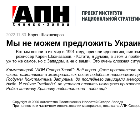
2022-11-30
Карен Шахназаров
Мы не можем предложить Украин
Вот мы вошли в их мир в 1991 году, приняли идеологию, систем
режиссёр Карен Шахназаров. - Кстати, я думаю, в этом и пробл
уж то же самое, но с Западом, а не с вами». Это очень сложная ситу
Комментарий "АПН Северо-Запад": Всё верно. Даже прославление п
часть памятников и мемориальных досок подобным персонажам пр
Госдумы Константина Затулина, до последнего защищали мемори
Нжде. И сейчас "медведи" не устают славить немецкого прихвостн
Рейха атаману Краснову недостаточно - надо ещё.
Copyright
©
2006 «Агентство Политических Новостей Северо-Запад».
При полном или частичном использовании материалов, ссылка на АПН Северо