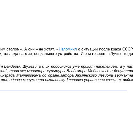
им столом». А они – не хотят. -
Напомнил
о ситуации после краха ССС
, взгляда на мир, социального устройства. И они говорят: «Лучше тогда
т Бандеры, Шухевича и их пособников уже принят населением, а у нас
сии", типа экс-министра культуры Владимира Мединского и депутата
инграда Маннергейма до организатора Армянского легиона вермахта
то одного монумента начальнику Главного управления казачьих войск