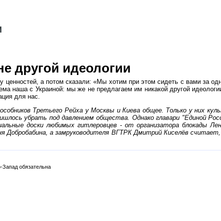
е другой идеологии
у ценностей, а потом сказали: «Мы хотим при этом сидеть с вами за одн
ема наша с Украиной: мы же не предлагаем им никакой другой идеологии
ация для нас.
особников Третьего Рейха у Москвы и Киева общее. Только у них куль
ишлось убрать под давлением общества. Однако главари "Единой Рос
альные доски любимых гитлеровцев - от организатора блокады Лен
я Добробабина, а замруководителя ВГТРК Дмитрий Киселёв считает, ч
-Запад обязательна