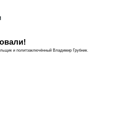
товали!
ольщик и политзаключённый Владимир Грубник.