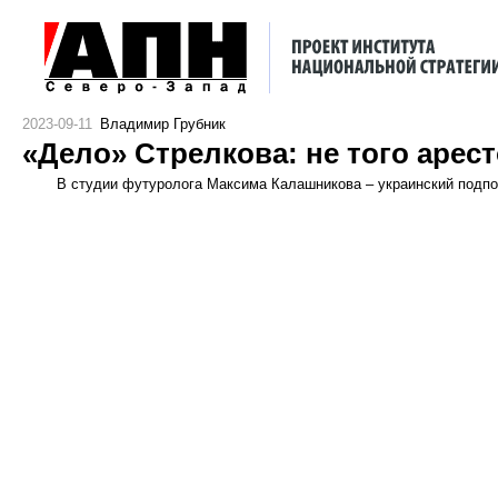
2023-09-11
Владимир Грубник
«Дело» Стрелкова: не того арес
В студии футуролога Максима Калашникова – украинский подп