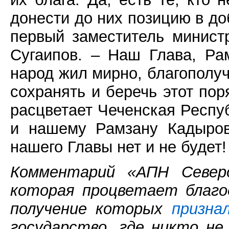
донести до них позицию в д
первый заместитель минис
Сугаипов. – Наш Глава, Ра
народ жил мирно, благополуч
сохранять и беречь этот по
расцветает Чеченская Респу
и нашему Рамзану Кадыров
нашего Главы нет и не будет!
Комментарий «АПН Северо
которая процветает благо
получение которых
призна
государство, где никто не