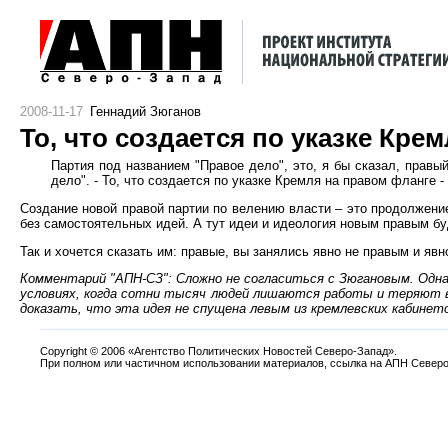
2008-11-17
Геннадий Зюганов
То, что создается по указке Кре
Партия под названием "Правое дело", это, я бы сказал, правы
дело". - То, что создается по указке Кремля на правом фланге
Создание новой правой партии по велению власти – это продолжение
без самостоятельных идей. А тут идеи и идеология новым правым бу
Так и хочется сказать им: правые, вы занялись явно не правым и яв
Комментарий "АПН-СЗ": Сложно не согласиться с Зюгановым. Одна
условиях, когда сотни тысяч людей лишаются работы и теряют в
доказать, что эта идея не спущена левым из кремлевских кабинето
Copyright
©
2006 «Агентство Политических Новостей Северо-Запад».
При полном или частичном использовании материалов, ссылка на АПН Северо