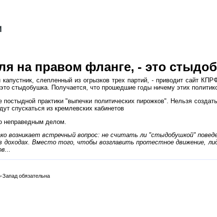
мля на правом фланге, - это стыдо
й капустник, слепленный из огрызков трех партий, - приводит сайт КП
 - это стыдобушка. Получается, что прошедшие годы ничему этих политик
 постыдной практики "выпечки политических пирожков". Нельзя создать
дут спускаться из кремлевских кабинетов
но неправедным делом.
ко возникает встречный вопрос: не считать ли "стыдобушкой" повед
 доходах. Вместо того, чтобы возглавить протестное движение, лид
в...
-Запад обязательна