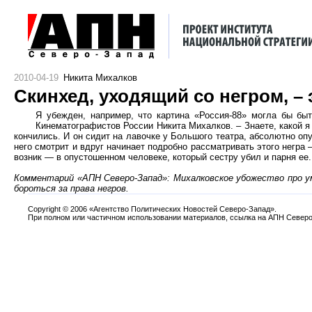
2010-04-19
Никита Михалков
Скинхед, уходящий со негром, – 
Я убежден, например, что картина «Россия-88» могла бы быт
Кинематографистов России Никита Михалков. – Знаете, какой я 
кончились. И он сидит на лавочке у Большого театра, абсолютно оп
него смотрит и вдруг начинает подробно рассматривать этого негра —
возник — в опустошенном человеке, который сестру убил и парня ее.
Комментарий «АПН Северо-Запад»: Михалковское убожество про ум
бороться за права негров.
Copyright
©
2006 «Агентство Политических Новостей Северо-Запад».
При полном или частичном использовании материалов, ссылка на АПН Северо