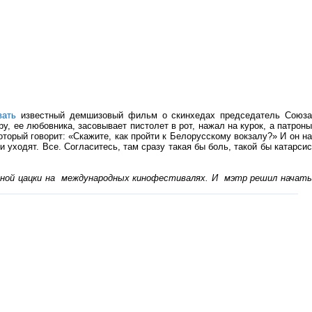
вать
известный демшизовый фильм о скинхедах председатель Союз
, ее любовника, засовывает пистолет в рот, нажал на курок, а патроны
оторый говорит: «Скажите, как пройти к Белорусскому вокзалу?» И он на
и уходят. Все. Согласитесь, там сразу такая бы боль, такой бы катарсис
ной цацки на
международных кинофестивалях. И
мэтр решил начат