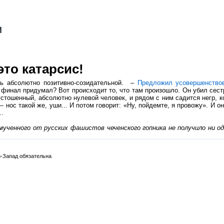
это катарсис!
ь абсолютно позитивно-созидательной.
–
Предложил усовершенство
финал придумал? Вот происходит то, что там произошло. Он убил сестру
устошенный, абсолютно нулевой человек, и рядом с ним садится негр, к
 нос такой же, уши... И потом говорит: «Ну, пойдемте, я провожу». И он
..
ученного от русских фашистов чеченского гопника не получило ни од
-Запад обязательна