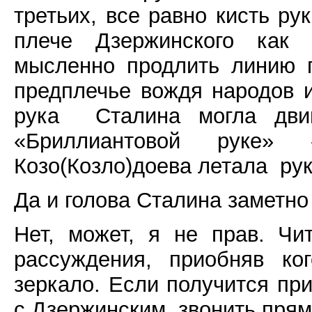
третьих, все равно кисть р
плече Дзержинского как 
мысленно продлить линию п
предплечье вождя народов
рука
Сталина могла дви
«Бриллиантовой руке
Козо(Козло)доева летала
ру
Да и голова Сталина заметно
Нет, может, я не прав. Чи
рассуждения, приобняв ко
зеркало. Если получится при
с Дзержинским, звонить прям