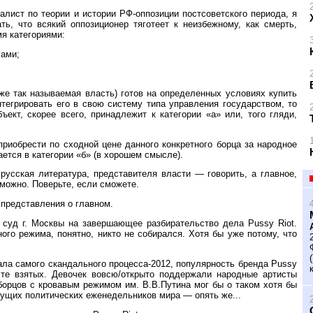
алист по теории и истории РФ-оппозиции постсоветского периода, я
ть, что всякий оппозиционер тяготеет к неизбежному, как смерть,
я категориями:
гами;
же так называемая власть) готов на определенных условиях купить
нтегрировать его в свою систему типа управления государством, то
ъект, скорее всего, принадлежит к категории «а» или, того гляди,
риобрести по сходной цене данного конкретного борца за народное
ется в категории «б» (в хорошем смысле).
 русская литература, представителя власти — говорить, а главное,
можно. Поверьте, если сможете.
представления о главном.
 суд г. Москвы на завершающее разбирательство дела Pussy Riot.
ого режима, понятно, никто не собирался. Хотя бы уже потому, что
ала самого скандального процесса-2012, популярность бренда Pussy
сте взятых. Девочек вовсю/открыто поддержали народные артисты
орцов с кровавым режимом им. В.В.Путина мог бы о таком хотя бы
ущих политических еженедельников мира — опять же...