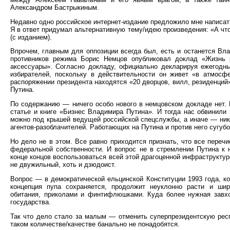
Александром Бастрыкиным.
Недавно одно российское интернет-издание предложило мне написать
Я в ответ придумал альтернативную тему/идею произведения: «А что
(с изданием).
Впрочем, главным для оппозиции всегда был, есть и останется Вл
противников режима Борис Немцов опубликовал доклад «Жизнь р
аксессуары». Согласно докладу, официально декларируя ежегодн
избирателей, поскольку в действительности он живет «в атмосфе
распоряжении президента находятся «20 дворцов, вилл, резиденций
Путина.
По содержанию — ничего особо нового в немцовском докладе нет. М
статье и книге «Бизнес Владимира Путина». И тогда нас обвинили
можно под крышей ведущей российской спецслужбы, а иначе — ник
агентов-разоблачителей. Работающих на Путина и против него сугуб
Но дело не в этом. Все равно приходится признать, что все пер
федеральной собственности. И вопрос не в стремлении Путина к
конце концов воспользоваться всей этой драгоценной инфраструктур
не двужильный, хоть и дзюдоист.
Вопрос — в демократической ельцинской Конституции 1993 года, ко
концепция пупа сохраняется, продолжит неуклонно расти и ши
обитания, приколами и финтифлюшками. Куда более нужная завхо
государства.
Так что дело стало за малым — отменить суперпрезидентскую респ
таком количестве/качестве банально не понадобятся.