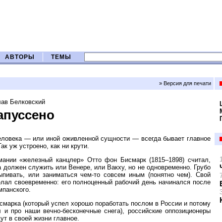
АВТОРЫ
ТЕМЫ
» Версия для печати
ав Белковский
запуссено
еловека — или иной оживленной сущности — всегда бывает главное
ак уж устроено, как ни крути.
мании «железный канцлер» Отто фон Бисмарк (1815–1898) считал,
 должен служить или Венере, или Вакху, но не одновременно. Грубо
ыпивать, или заниматься чем-то совсем иным (понятно чем). Свой
лал своевременно: его полноценный рабочий день начинался после
мпанского.
смарка (который успел хорошо поработать послом в России и потому
л и про наши вечно-бесконечные снега), российские оппозиционеры
т в своей жизни главное.