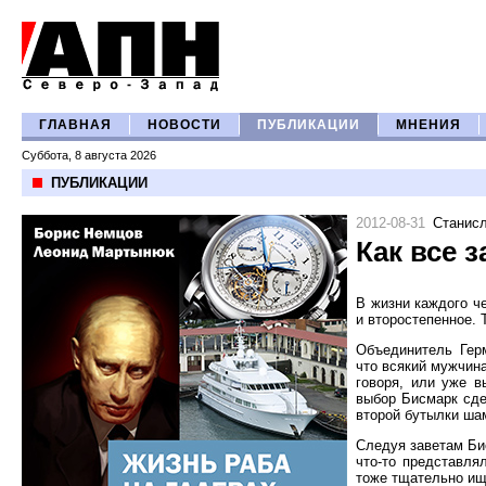
ГЛАВНАЯ
НОВОСТИ
ПУБЛИКАЦИИ
МНЕНИЯ
Суббота, 8 августа 2026
ПУБЛИКАЦИИ
2012-08-31
Станисл
Как все 
В жизни каждого ч
и второстепенное. Т
Объединитель Гер
что всякий мужчина
говоря, или уже в
выбор Бисмарк сде
второй бутылки ша
Следуя заветам Би
что-то представля
тоже тщательно ищу