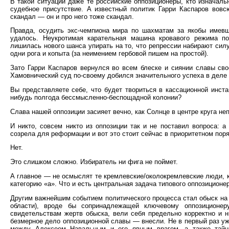
В такой ситуации даже те российские оппозиционеры, кто изначаль
судебное присутствие. А известный политик Гарри Каспаров вов
скандал — он и про него тоже скандал.
Правда, осудить экс-чемпиона мира по шахматам за якобы имевш
удалось. Неукротимая карательная машина кровавого режима по
лишилась нового шанса упирать на то, что репрессии набирают силу
одни рога и копыта (за неимением гербовой пишем на простой).
Зато Гарри Каспаров вернулся во всем блеске и сиянии славы сво
Хамовнический суд по-своему добился значительного успеха в деле
Вы представляете себе, что будет твориться в кассационной инст
нибудь полгода бессмысленно-беспощадной колонии?
Слава нашей оппозиции засияет вечно, как Солнце в центре круга не
И никто, совсем никто из оппозиции так и не поставил вопроса: а
созрела для реформации и вот это стоит сейчас в приоритетном пор
Нет.
Это слишком сложно. Избиратель ни фига не поймет.
А главное — не осмыслят те кремлевские/околокремлевские люди, к
категорию «а». Что и есть центральная задача типового оппозиционе
Другим важнейшим событием политического процесса стал обыск на
области), вроде бы сопринадлежащей ключевому оппозиционер
свидетельствам жертв обыска, вели себя предельно корректно и н
безмерное дело оппозиционной славы — внесли. Не в первый раз уж
между Алексеем Навальным и его явным врагом, а также тайным