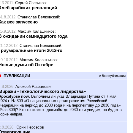
2.3.2011
Сергей Сверчков
:
Хлеб арабских революций
31.8.2012
Станислав Белковский
:
Как все запуссено
25.9.2012
Максим Калашников
:
В ожидании семнадцатого года
21.12.2012
Станислав Белковский
:
Триумфальные итоги 2012-го
19.10.2012
Максим Калашников
:
Новые думы об Октябре
ПУБЛИКАЦИИ
» Все публикации
4.8.2026
Алексей Рафалович
Миражи «Технологического лидерства»
Apocalypse now.
Выполним ли указ Владимира Путина от 7 мая
2024 г. № 309 «О национальных целях развития Российской
Федерации на период до 2030 года и на перспективу до 2036 года»
(Указ-309)? Кто-то скажет: доживём до 2030-го и увидим, но будет в
корне неправ.
2.8.2026
Юрий Нерсесов
Отвергнувшие