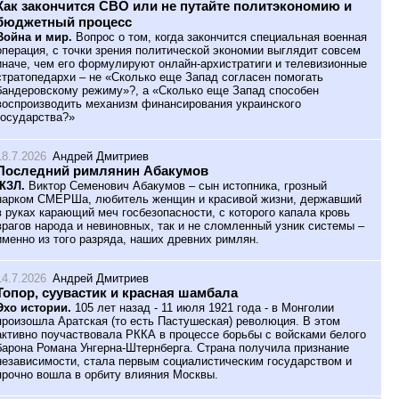
Как закончится СВО или не путайте политэкономию и
бюджетный процесс
Война и мир.
Вопрос о том, когда закончится специальная военная
операция, с точки зрения политической экономии выглядит совсем
иначе, чем его формулируют онлайн-архистратиги и телевизионные
стратопедархи – не «Сколько еще Запад согласен помогать
бандеровскому режиму»?, а «Сколько еще Запад способен
воспроизводить механизм финансирования украинского
государства?»
18.7.2026
Андрей Дмитриев
Последний римлянин Абакумов
ЖЗЛ.
Виктор Семенович Абакумов – сын истопника, грозный
нарком СМЕРШа, любитель женщин и красивой жизни, державший
в руках карающий меч госбезопасности, с которого капала кровь
врагов народа и невиновных, так и не сломленный узник системы –
именно из того разряда, наших древних римлян.
14.7.2026
Андрей Дмитриев
Топор, суувастик и красная шамбала
Эхо истории.
105 лет назад - 11 июля 1921 года - в Монголии
произошла Аратская (то есть Пастушеская) революция. В этом
активно поучаствовала РККА в процессе борьбы с войсками белого
барона Романа Унгерна-Штернберга. Страна получила признание
независимости, стала первым социалистическим государством и
прочно вошла в орбиту влияния Москвы.