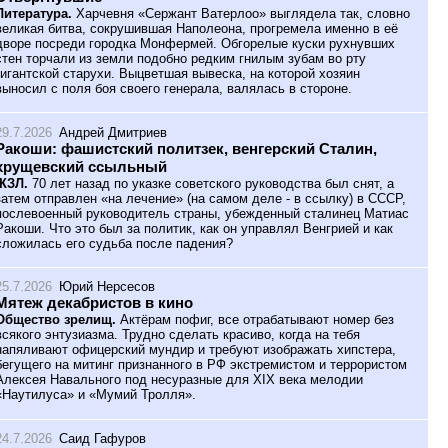
Литература.
Харчевня «Сержант Ватерлоо» выглядела так, словно
великая битва, сокрушившая Наполеона, прогремела именно в её
дворе посреди городка Монфермей. Обгорелые куски рухнувших
стен торчали из земли подобно редким гнилым зубам во рту
гигантской старухи. Выцветшая вывеска, на которой хозяин
выносил с поля боя своего генерала, валялась в стороне.
29.7.2026
Андрей Дмитриев
Ракоши: фашистский политзек, венгерский Сталин,
хрущевский ссыльный
ЖЗЛ.
70 лет назад по указке советского руководства был снят, а
затем отправлен «на лечение» (на самом деле - в ссылку) в СССР,
послевоенный руководитель страны, убежденный сталинец Матиас
Ракоши. Что это был за политик, как он управлял Венгрией и как
сложилась его судьба после падения?
25.7.2026
Юрий Нерсесов
Мятеж декабристов в кино
Общество зрелищ.
Актёрам пофиг, все отрабатывают номер без
всякого энтузиазма. Трудно сделать красиво, когда на тебя
напяливают офицерский мундир и требуют изображать хипстера,
бегущего на митинг признанного в РФ экстремистом и террористом
Алексея Навального под несуразные для XIX века мелодии
«Наутилуса» и «Мумий Тролля».
24.7.2026
Саид Гафуров