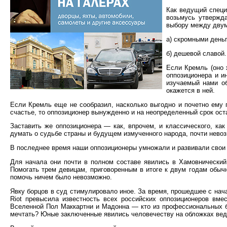
Как ведущий специ
возьмусь утвержда
выбору между двум
а) скромными день
б) дешевой славой.
Если Кремль (оно 
оппозиционера и и
изучаемый нами об
окажется в ней.
Если Кремль еще не сообразил, насколько выгодно и почетно ему п
счастье, то оппозиционер вынужденно и на неопределенный срок оста
Заставить же оппозиционера — как, впрочем, и классического, как
думать о судьбе страны и будущем измученного народа, почти невоз
В последнее время наши оппозиционеры умножали и развивали свои 
Для начала они почти в полном составе явились в Хамовнический
Помогать трем девицам, приговоренным в итоге к двум годам обычн
помочь ничем было невозможно.
Явку борцов в суд стимулировало иное. За время, прошедшее с нач
Riot превысила известность всех российских оппозиционеров вме
Вселенной Пол Маккартни и Мадонна — кто из профессиональных б
мечтать? Юные заключенные явились человечеству на обложках вед