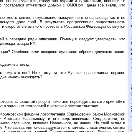
но называл участниц Pussy Riot дурами и хулиганками, поспешил в
сю постарался отметиться дракой с ОМОНом, дабы все знали, что
ее место мягкое покусывание маскулинного спецназовца так и не
чему-то дала сбой. В результате прогрессивная общественность
 и скоро от легального протеста в Российской Федерации останутся
ей в передние ряды оппозиции. Почему и следует утверждать, что
 демократизации РФ.
анции? Особенно если позорное судилище сбросит девушкам какие-
подвижных звезд.
 к чему это все? Не к тому ли, что Русская православная церковь
ядке начать обсуждать?
оторые за сходный процент помогают переходить из категории «б» в
ра в заданных географией и историей обстоятельствах.
 Кобяковской фабрике лозоплетения (Одинцовский район Московской
у Алексею Навальному и его родственникам. Следователи, по
ичего страшного, включая Навального, не нашли. Но свой вклад в
е. Что заставляет снова задуматься о тайных, спасительных связях
 пиар-агентом, главой Следственного комитета России, д.ю.н.