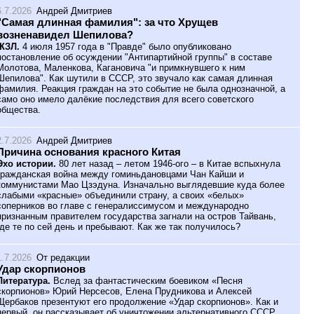
6.7.2026
Андрей Дмитриев
"Самая длинная фамилия": за что Хрущев
возненавидел Шепилова?
ЖЗЛ.
4 июля 1957 года в "Правде" было опубликовано
постановление об осуждении "Антипартийной группы" в составе
Молотова, Маленкова, Кагановича "и примкнувшего к ним
Шепилова". Как шутили в СССР, это звучало как самая длинная
фамилия. Реакция граждан на это событие не была однозначной, а
само оно имело далёкие последствия для всего советского
общества.
2.7.2026
Андрей Дмитриев
Причина основания красного Китая
Эхо истории.
80 лет назад – летом 1946-ого – в Китае вспыхнула
гражданская война между гоминьдановцами Чан Кайши и
коммунистами Мао Цзэдуна. Изначально выглядевшие куда более
слабыми «красные» объединили страну, а своих «белых»
соперников во главе с генералиссимусом и международно
признанным правителем государства загнали на остров Тайвань,
где те по сей день и пребывают. Как же так получилось?
1.7.2026
От редакции
Удар скорпионов
Литература.
Вслед за фантастическим боевиком «Песня
скорпионов» Юрий Нерсесов, Елена Прудникова и Алексей
Щербаков презентуют его продолжение «Удар скорпионов». Как и
первый, он рассказывает об уничтожении альтернативного СССР