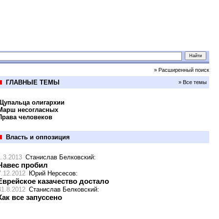
» Расширенный поиск
ГЛАВНЫЕ ТЕМЫ
» Все темы
Щупальца олигархии
Марш несогласных
Права человеков
Власть и оппозиция
1.3.2013
Станислав Белковский
:
Чавес пробил
7.12.2012
Юрий Нерсесов
:
Еврейское казачество достало
31.8.2012
Станислав Белковский
:
Как все запуссено