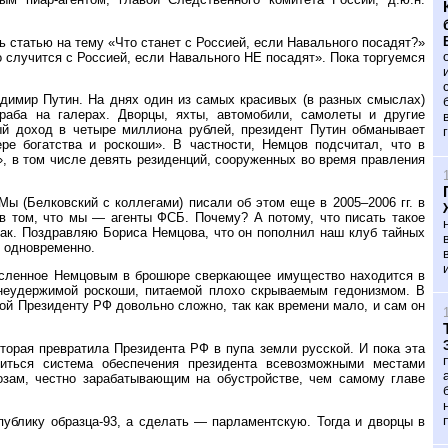
 статью на тему «Что станет с Россией, если Навального посадят?»
 случится с Россией, если Навального НЕ посадят». Пока торгуемся
адимир Путин. На днях один из самых красивых (в разных смыслах)
аба на галерах. Дворцы, яхты, автомобили, самолеты и другие
ый доход в четыре миллиона рублей, президент Путин обманывает
ре богатства и роскоши». В частности, Немцов подсчитал, что в
», в том числе девять резиденций, сооруженных во время правления
ы (Белковский с коллегами) писали об этом еще в 2005–2006 гг. в
 в том, что мы — агенты ФСБ. Почему? А потому, что писать такое
ак. Поздравляю Бориса Немцова, что он пополнил наш клуб тайных
о одновременно.
ечисленное Немцовым в брошюре сверкающее имущество находится в
 неудержимой роскоши, питаемой плохо скрываемым гедонизмом. В
ой Президенту РФ довольно сложно, так как времени мало, и сам он
торая превратила Президента РФ в пупа земли русской. И пока эта
риться система обеспечения президента всевозможными местами
зам, честно зарабатывающим на обустройстве, чем самому главе
ублику образца-93, а сделать — парламентскую. Тогда и дворцы в