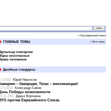
» Расширенный поиск
ГЛАВНЫЕ ТЕМЫ
» Все темы
Щупальца олигархии
Марш несогласных
Права человеков
Двойные стандарты
3.3.2022
Юрий Нерсесов
:
Баварию – баварцам, Техас – мексиканцам!
13.5.2013
Александр Сивов
:
День Победы незалежности
25.11.2011
Дарья Воронина
:
ВТО против Евразийского Союза