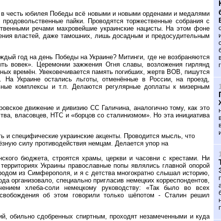
т в честь юбилея Победы всё новыми и новыми орденами и медалями
у продовольственные пайки. Проводятся торжественные собрания с
тственными речами махровейшие украинские нацисты. На этом фоне
зрения властей, даже тамошних, лишь досадным и предосудительным
ждый год на день Победы на Украине? Митинги, где не возбраняются
ыть вовек». Церемонии зажжения Огня славы, возложения гирлянд
нных времён. Увековечивается память погибших, жертв ВОВ, пишутся
. На Украине остались льготы, отменённые в России, на проезд,
ьные комплексы и т.п. Делаются регулярные доплаты к мизерным
овское движение и дивизию СС Галичина, аналогично тому, как это
тва, власовцев, НТС и «борцов со сталинизмом». Но эта инициатива
ь и специфические украинские акценты. Проводится мысль, что
ёзную силу противодействия немцам. Делается упор на
ского бюджета, строятся храмы, церкви и часовни с крестами. Ни
и территориях Украины православные попы являлись главной опорой
родом из Симферополя, и я с детства многократно слышал историю,
ода организовало, специально пригласив немецких корреспондентов,
чением хлеба-соли немецкому руководству: «Так было во всех
освобождения об этом говорили только шёпотом - Сталин решил
й, обильно сдобренных спиртным, проходят незамеченными и куда