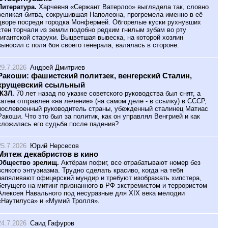
Литература.
Харчевня «Сержант Ватерлоо» выглядела так, словно
великая битва, сокрушившая Наполеона, прогремела именно в её
дворе посреди городка Монфермей. Обгорелые куски рухнувших
стен торчали из земли подобно редким гнилым зубам во рту
гигантской старухи. Выцветшая вывеска, на которой хозяин
выносил с поля боя своего генерала, валялась в стороне.
29.7.2026
Андрей Дмитриев
Ракоши: фашистский политзек, венгерский Сталин,
хрущевский ссыльный
ЖЗЛ.
70 лет назад по указке советского руководства был снят, а
затем отправлен «на лечение» (на самом деле - в ссылку) в СССР,
послевоенный руководитель страны, убежденный сталинец Матиас
Ракоши. Что это был за политик, как он управлял Венгрией и как
сложилась его судьба после падения?
25.7.2026
Юрий Нерсесов
Мятеж декабристов в кино
Общество зрелищ.
Актёрам пофиг, все отрабатывают номер без
всякого энтузиазма. Трудно сделать красиво, когда на тебя
напяливают офицерский мундир и требуют изображать хипстера,
бегущего на митинг признанного в РФ экстремистом и террористом
Алексея Навального под несуразные для XIX века мелодии
«Наутилуса» и «Мумий Тролля».
24.7.2026
Саид Гафуров