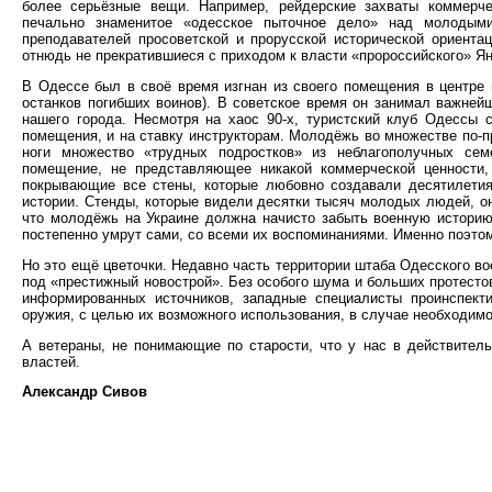
более серьёзные вещи. Например, рейдерские захваты коммерче
печально знаменитое «одесское пыточное дело» над молодыми
преподавателей просоветской и прорусской исторической ориента
отнюдь не прекратившиеся с приходом к власти «пророссийского» Ян
В Одессе был в своё время изгнан из своего помещения в центре 
останков погибших воинов). В советское время он занимал важней
нашего города. Несмотря на хаос 90-х, туристский клуб Одессы
помещения, и на ставку инструкторам. Молодёжь во множестве по-п
ноги множество «трудных подростков» из неблагополучных сем
помещение, не представляющее никакой коммерческой ценности,
покрывающие все стены, которые любовно создавали десятилетия
истории. Стенды, которые видели десятки тысяч молодых людей, они
что молодёжь на Украине должна начисто забыть военную историю 
постепенно умрут сами, со всеми их воспоминаниями. Именно поэто
Но это ещё цветочки. Недавно часть территории штаба Одесского во
под «престижный новострой». Без особого шума и больших протесто
информированных источников, западные специалисты проинспект
оружия, с целью их возможного использования, в случае необходимо
А ветераны, не понимающие по старости, что у нас в действитель
властей.
Александр Сивов