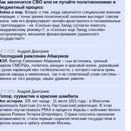
Как закончится СВО или не путайте политэкономию и
бюджетный процесс
Война и мир.
Вопрос о том, когда закончится специальная военная
операция, с точки зрения политической экономии выглядит совсем
иначе, чем его формулируют онлайн-архистратиги и телевизионные
стратопедархи – не «Сколько еще Запад согласен помогать
бандеровскому режиму»?, а «Сколько еще Запад способен
воспроизводить механизм финансирования украинского
государства?»
18.7.2026
Андрей Дмитриев
Последний римлянин Абакумов
ЖЗЛ.
Виктор Семенович Абакумов – сын истопника, грозный
нарком СМЕРШа, любитель женщин и красивой жизни, державший
в руках карающий меч госбезопасности, с которого капала кровь
врагов народа и невиновных, так и не сломленный узник системы –
именно из того разряда, наших древних римлян.
14.7.2026
Андрей Дмитриев
Топор, суувастик и красная шамбала
Эхо истории.
105 лет назад - 11 июля 1921 года - в Монголии
произошла Аратская (то есть Пастушеская) революция. В этом
активно поучаствовала РККА в процессе борьбы с войсками белого
барона Романа Унгерна-Штернберга. Страна получила признание
независимости, стала первым социалистическим государством и
прочно вошла в орбиту влияния Москвы.