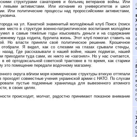
скими структурами санаториев и больниц ветеранов войны. Или
 левыми активистами. Или изгнание из университетов и школ
ции. Или политические процессы над пророссийскими активистами,
уковича.
города на ул. Канатной знаменитый молодёжный клуб Поиск (поиск
шее место в структуре военно-патриотическое воспитания молодёжи
 сумел в самые тяжёлые годы изыскивать деньги и на содержание
режнему туда ходила, бурлила жизнь. Этот клуб помогал ставить на
ей. Но власти приняли своё политическое решение. Крошечное
 отобрали. Я видел, как со слезами на глазах срывали стенды,
 назад. Где рассказывали о нашей войне, наших подвигах, нашей
 приходили туда сами, их никто не «загонял». Но у нас считается,
в её ортодоксальной советской трактовке в то время, как старики
му это помещение передали водочному магазину.
енного округа вблизи моря коммерческие структуры втихую оттяпали
в проходят совместные учения украинской армии с НАТО. По слухам
ировали пустые подземные хранилища для вывезенного атомного
сти, в своих целях.
ности происходит, молчат, радостно принимают показное внимание