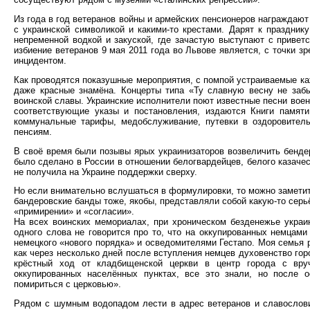
Из года в год ветеранов войны и армейских пенсионеров награждаю
с украинской символикой и какими-то крестами. Дарят к праздник
непременной водкой и закуской, где зачастую выступают с приве
избиение ветеранов 9 мая 2011 года во Львове является, с точки 
инцидентом.
Как проводятся показушные мероприятия, с помпой устраиваемые ка
даже красные знамёна. Концерты типа «Ту славную весну не заб
воинской славы. Украинские исполнители поют известные песни вое
соответствующие указы и постановления, издаются Книги памяти
коммунальные тарифы, медобслуживание, путевки в оздоровител
пенсиям.
В своё время были позывы ярых украинизаторов возвеличить бендер
было сделано в России в отношении белогвардейцев, белого казачес
не получила на Украине поддержки сверху.
Но если внимательно вслушаться в формулировки, то можно заметит
бандеровские банды тоже, якобы, представляли собой какую-то серь
«примирении» и «согласии».
На всех воинских мемориалах, при хроническом безденежье украин
одного слова не говорится про то, что на оккупированных немцам
немецкого «нового порядка» и осведомителями Гестапо. Моя семья 
как через несколько дней после вступления немцев духовенство гор
крёстный ход от кладбищенской церкви в центр города с вру
оккупированных населённых пунктах, все это знали, но после 
помириться с церковью».
Рядом с шумным водопадом лести в адрес ветеранов и славослови