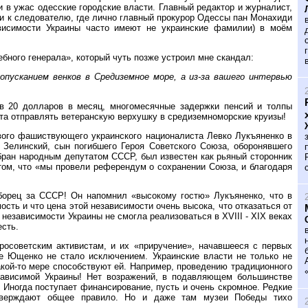
 в ужас одесские городские власти. Главный редактор и журналист,
и к следователю, где лично главный прокурор Одессы пан Монахиди
ависимости Украины часто имеют не украинские фамилии) в моём
бного генерала», который чуть позже устроил мне скандал:
опусканием венков в Средиземное море, а из-за вашего интервью
 в 20 долларов в месяц, многомесячные задержки пенсий и толпы
юта отправлять ветеранскую верхушку в средиземноморские круизы!
авого фашиствующего украинского националиста Левко Лукъяненко в
 Зелинский, сын погибшего Героя Советского Союза, оборонявшего
избран народным депутатом СССР, был известен как рьяный сторонник
 том, что «мы провели референдум о сохранении Союза, и благодаря
борец за СССР! Он напомнил «высокому гостю» Лукъяненко, что в
сть и что цена этой независимости очень высока, что отказаться от
независимости Украины не смогла реализоваться в XVIII - XIX веках
есть.
осоветским активистам, и их «приручение», начавшееся с первых
е Ющенко не стало исключением. Украинские власти не только не
акой-то мере способствуют ей. Например, проведению традиционного
езависимой Украины! Нет возражений, в подавляющем большинстве
. Иногда поступает финансирование, пусть и очень скромное. Редкие
тверждают общее правило. Но и даже там музеи Победы тихо