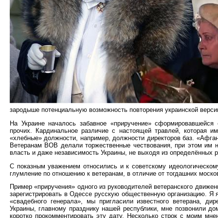
зародыше потенциальную возможность повторения украинской версии 
На Украине началось забавное «приручение» сформировавшейся 
прочих. Кардинальное различие с настоящей травлей, которая и
«хлебные» должности, например, должности директоров баз. «Афган
Ветеранам ВОВ делали торжественные чествования, при этом им не
власть и даже независимость Украины, не выходя из определённых р
С показным уважением относились и к советскому идеологическом
глумление по отношению к ветеранам, в отличие от тогдашних моск
Пример «приручения» одного из руководителей ветеранского движени
зарегистрировать в Одессе русскую общественную организацию. Я 
«свадебного генерала», мы пригласили известного ветерана, ди
Украины, главному празднику нашей республики, мне позвонили дом
коротко прокомментировать эту дату. Несколько строк с моим мне