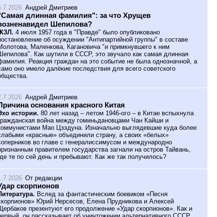
6.7.2026
Андрей Дмитриев
"Самая длинная фамилия": за что Хрущев
возненавидел Шепилова?
ЖЗЛ.
4 июля 1957 года в "Правде" было опубликовано
постановление об осуждении "Антипартийной группы" в составе
Молотова, Маленкова, Кагановича "и примкнувшего к ним
Шепилова". Как шутили в СССР, это звучало как самая длинная
фамилия. Реакция граждан на это событие не была однозначной, а
само оно имело далёкие последствия для всего советского
общества.
2.7.2026
Андрей Дмитриев
Причина основания красного Китая
Эхо истории.
80 лет назад – летом 1946-ого – в Китае вспыхнула
гражданская война между гоминьдановцами Чан Кайши и
коммунистами Мао Цзэдуна. Изначально выглядевшие куда более
слабыми «красные» объединили страну, а своих «белых»
соперников во главе с генералиссимусом и международно
признанным правителем государства загнали на остров Тайвань,
где те по сей день и пребывают. Как же так получилось?
1.7.2026
От редакции
Удар скорпионов
Литература.
Вслед за фантастическим боевиком «Песня
скорпионов» Юрий Нерсесов, Елена Прудникова и Алексей
Щербаков презентуют его продолжение «Удар скорпионов». Как и
первый, он рассказывает об уничтожении альтернативного СССР