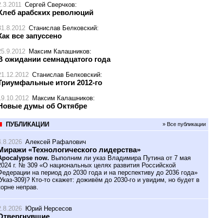
2.3.2011
Сергей Сверчков
:
Хлеб арабских революций
31.8.2012
Станислав Белковский
:
Как все запуссено
25.9.2012
Максим Калашников
:
В ожидании семнадцатого года
21.12.2012
Станислав Белковский
:
Триумфальные итоги 2012-го
19.10.2012
Максим Калашников
:
Новые думы об Октябре
ПУБЛИКАЦИИ
» Все публикации
4.8.2026
Алексей Рафалович
Миражи «Технологического лидерства»
Apocalypse now.
Выполним ли указ Владимира Путина от 7 мая
2024 г. № 309 «О национальных целях развития Российской
Федерации на период до 2030 года и на перспективу до 2036 года»
(Указ-309)? Кто-то скажет: доживём до 2030-го и увидим, но будет в
корне неправ.
2.8.2026
Юрий Нерсесов
Отвергнувшие