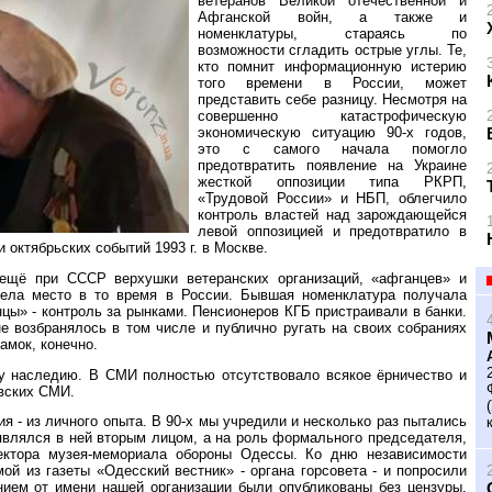
ветеранов Великой отечественной и
Афганской войн, а также и
номенклатуры, стараясь по
возможности сгладить острые углы. Те,
кто помнит информационную истерию
того времени в России, может
представить себе разницу. Несмотря на
совершенно катастрофическую
экономическую ситуацию 90-х годов,
это с самого начала помогло
предотвратить появление на Украине
жесткой оппозиции типа РКРП,
«Трудовой России» и НБП, облегчило
контроль властей над зарождающейся
левой оппозицией и предотвратило в
октябрьских событий 1993 г. в Москве.
ещё при СССР верхушки ветеранских организаций, «афганцев» и
мела место в то время в России. Бывшая номенклатура получала
цы» - контроль за рынками. Пенсионеров КГБ пристраивали в банки.
 возбранялось в том числе и публично ругать на своих собраниях
амок, конечно.
у наследию. В СМИ полностью отсутствовало всякое ёрничество и
овских СМИ.
я - из личного опыта. В 90-х мы учредили и несколько раз пытались
являлся в ней вторым лицом, а на роль формального председателя,
ректора музея-мемориала обороны Одессы. Ко дню независимости
ой из газеты «Одесский вестник» - органа горсовета - и попросили
нием от имени нашей организации были опубликованы без цензуры.