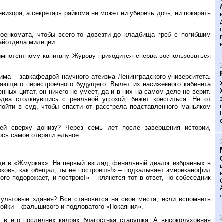
визора, а секретарь райкома не может ни уберечь дочь, ни покарать
оенкомата, чтобы всего-то довезти до кладбища гроб с погибшим
айотдела милиции.
импотентному капитану Журову приходится сперва воспользоваться
има – завкафедрой научного атеизма Ленинградского университета.
пающего перестроечного будущего. Вылет из насиженного кабинета
нных цитат, он ничего не умеет, да и в них на самом деле не верит.
два столкнувшись с реальной угрозой, бежит креститься. Не от
 пойти в суд, чтобы спасти от расстрела подставленного маньяком
ей сверху донизу? Через семь лет после завершения истории,
лось самое отвратительное.
ще в «Жмурках». На первый взгляд, финальный диалог избранных в
ковь, как обещал, ты не построишь!» – подкалывает американофил
го подорожает, и построю!» – клянется тот в ответ, но собеседник
ультовые здания? Все становится на свои места, если вспомнить
ройки – фальшивого и подловатого «Покаяния».
 в его последних кадрах благостная старушка. А высокодуховная