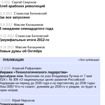
2.3.2011
Сергей Сверчков
:
Хлеб арабских революций
31.8.2012
Станислав Белковский
:
Как все запуссено
25.9.2012
Максим Калашников
:
В ожидании семнадцатого года
21.12.2012
Станислав Белковский
:
Триумфальные итоги 2012-го
19.10.2012
Максим Калашников
:
Новые думы об Октябре
ПУБЛИКАЦИИ
» Все публикации
4.8.2026
Алексей Рафалович
Миражи «Технологического лидерства»
Apocalypse now.
Выполним ли указ Владимира Путина от 7 мая
2024 г. № 309 «О национальных целях развития Российской
Федерации на период до 2030 года и на перспективу до 2036 года»
(Указ-309)? Кто-то скажет: доживём до 2030-го и увидим, но будет в
корне неправ.
2.8.2026
Юрий Нерсесов
Отвергнувшие