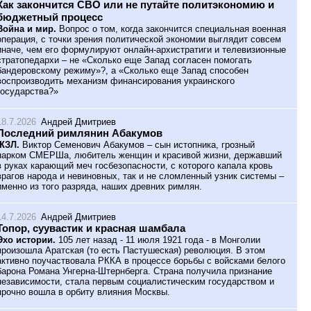
Как закончится СВО или не путайте политэкономию и
бюджетный процесс
Война и мир.
Вопрос о том, когда закончится специальная военная
операция, с точки зрения политической экономии выглядит совсем
иначе, чем его формулируют онлайн-архистратиги и телевизионные
стратопедархи – не «Сколько еще Запад согласен помогать
бандеровскому режиму»?, а «Сколько еще Запад способен
воспроизводить механизм финансирования украинского
государства?»
18.7.2026
Андрей Дмитриев
Последний римлянин Абакумов
ЖЗЛ.
Виктор Семенович Абакумов – сын истопника, грозный
нарком СМЕРШа, любитель женщин и красивой жизни, державший
в руках карающий меч госбезопасности, с которого капала кровь
врагов народа и невиновных, так и не сломленный узник системы –
именно из того разряда, наших древних римлян.
14.7.2026
Андрей Дмитриев
Топор, суувастик и красная шамбала
Эхо истории.
105 лет назад - 11 июля 1921 года - в Монголии
произошла Аратская (то есть Пастушеская) революция. В этом
активно поучаствовала РККА в процессе борьбы с войсками белого
барона Романа Унгерна-Штернберга. Страна получила признание
независимости, стала первым социалистическим государством и
прочно вошла в орбиту влияния Москвы.