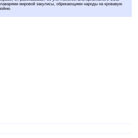
главарями мировой закулисы, обрекающими народы на кровавую
бойню.