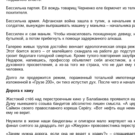
Бессильна партия. Её вождь товарищ Черненко еле бормочет из теле
похитителя.
Бессильна армия. Афганская война зашла в тупик, а начальник в
солдатом, вынужден выпрашивать машину у маньяка – начальника р
Бессилен и сам маньяк. Чтобы изнасиловать похищенную девицу, 
бутылкой, а потом прибегнуть к помощи задержанного алкаша.
Галерею живых трупов достойно венчает идеологическая опора реж
Этот боится всего – от малейшего скандала на работе до подсту
грозит бедолаге голодной смертью. Кроме тупого повторения зазубре
Недаром, напившись, профессор объявляет себя агностиком, а е
духовного просветления, а из-за того же страха, что не дал ему
человека.
Долго ли продержится режим, пораженный тотальной импотенци
изложенной в «Грузе 200», он тихо испустил дух. После чего и нача
Дорога к хаму
Жестокий стёб над перестроечным кино у Балабанова проявился е
Думу нынешнего созыва бандитов абсолютно лишен смысла. «А цер
Саймон своего православного кореша Серёгу. «Вот нефть еще немно
ему не верит.
Неужели в жизни наши бандюганы и олигархи мало жертвуют на к
финал снятого за двадцать лет до «Жмурок» провозвестника перест
«Зачем нужна дорога, если она не ведет к храму?» – спрашивает