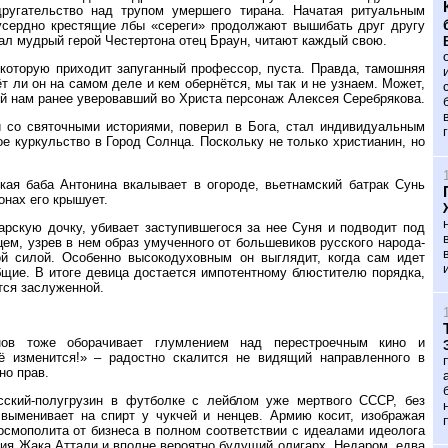
ругательство над трупом умершего тирана. Начатая ритуальным
усердно крестящие лбы «сереги» продолжают вышибать друг другу
вал мудрый герой Честертона отец Браун, читают каждый свою.
 которую приходит запуганный профессор, пуста. Правда, тамошняя
т ли он на самом деле и кем обернётся, мы так и не узнаем. Может,
й нам ранее уверовавший во Христа персонаж Алексея Серебрякова.
ии со святочными историями, поверил в Бога, стал индивидуальным
е куркульство в Город Солнца. Поскольку не только христианин, но
кая баба Антонина вкалывает в огороде, вьетнамский батрак Сунь
онах его крышует.
рскую дочку, убивает заступившегося за нее Суня и подводит под
ем, узрев в нем образ умученного от большевиков русского народа-
ой силой. Особенно высокодуховным он выглядит, когда сам идет
бщие. В итоге девица достается импотентному блюстителю порядка,
тся заслуженной.
нов тоже оборачивает глумлением над перестроечным кино и
ё изменится!» – радостно скалится не видящий направленного в
но прав.
ский-полугрузин в футболке с лейблом уже мертвого СССР, без
 выменивает на спирт у чукчей и ненцев. Армию косит, изображая
осмополита от бизнеса в полном соответствии с идеалами идеолога
тия Жака Аттали и вполне вероятно будущий олигарх. Недаром, едва