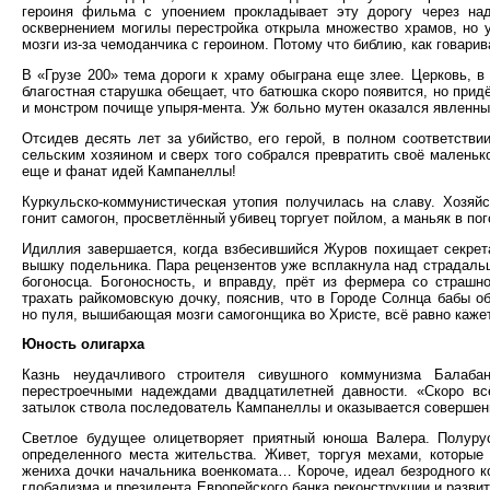
героиня фильма с упоением прокладывает эту дорогу через над
осквернением могилы перестройка открыла множество храмов, но 
мозги из-за чемоданчика с героином. Потому что библию, как говари
В «Грузе 200» тема дороги к храму обыграна еще злее. Церковь, в
благостная старушка обещает, что батюшка скоро появится, но придё
и монстром почище упыря-мента. Уж больно мутен оказался явленны
Отсидев десять лет за убийство, его герой, в полном соответств
сельским хозяином и сверх того собрался превратить своё маленько
еще и фанат идей Кампанеллы!
Куркульско-коммунистическая утопия получилась на славу. Хозяйс
гонит самогон, просветлённый убивец торгует пойлом, а маньяк в пог
Идиллия завершается, когда взбесившийся Журов похищает секрета
вышку подельника. Пара рецензентов уже всплакнула над страдальц
богоносца. Богоносность, и вправду, прёт из фермера со страшн
трахать райкомовскую дочку, пояснив, что в Городе Солнца бабы о
но пуля, вышибающая мозги самогонщика во Христе, всё равно каже
Юность олигарха
Казнь неудачливого строителя сивушного коммунизма Балаба
перестроечными надеждами двадцатилетней давности. «Скоро вс
затылок ствола последователь Кампанеллы и оказывается совершен
Светлое будущее олицетворяет приятный юноша Валера. Полурус
определенного места жительства. Живет, торгуя мехами, которые
жениха дочки начальника военкомата… Короче, идеал безродного к
глобализма и президента Европейского банка реконструкции и разви