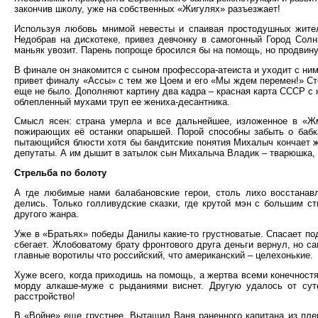
закончив школу, уже на собственных «Жигулях» разъезжает!
Используя любовь мнимой невесты и спаивая простодушных жител
Недобрав на дискотеке, привез девчонку в самогонный Город Солн
маньяк увозит. Парень попроще бросился бы на помощь, но продвину
В финале он знакомится с сыном профессора-атеиста и уходит с ни
привет финалу «Ассы» с тем же Цоем и его «Мы ждем перемен!» Сто
еще не было. Дополняют картину два кадра – красная карта СССР с 
облепленный мухами труп ее жениха-десантника.
Смысл ясен: страна умерла и все дальнейшее, изложенное в «Жм
пожирающих её останки опарышей. Порой способны забыть о бабк
пытающийся блюсти хотя бы бандитские понятия Михалыч кончает жи
депутаты. А им дышит в затылок сын Михалыча Владик – тварюшка,
Стрельба по болоту
А где любимые нами балабановские герои, столь лихо восстанав
делись. Только голливудские сказки, где крутой мэн с большим с
другого жанра.
Уже в «Братьях» победы Данилы какие-то грустноватые. Спасает по
сбегает. Жлобоватому брату фронтового друга деньги вернул, но с
главные воротилы что российский, что американский – целехонькие.
Хуже всего, когда приходишь на помощь, а жертва всеми конечност
морду алкаше-муже с рыданиями виснет. Другую удалось от сутен
расстройство!
В «Войне» еще грустнее. Вытащил Ваня раненного капитана из плен