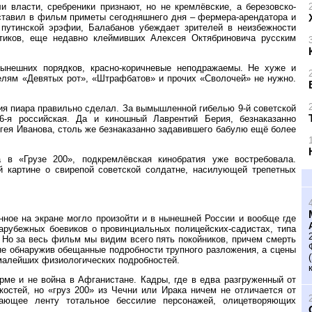
 власти, сребреники признают, но не кремлёвские, а березовско-
вставил в фильм приметы сегодняшнего дня – фермера-арендатора и
путинской эрэфии, Балабанов убеждает зрителей в неизбежности
тиков, еще недавно клеймивших Алексея Октябриновича русским
нынешних порядков, красно-коричневые неподражаемы. Не хуже и
елям «Девятых рот», «Штрафбатов» и прочих «Сволочей» не нужно.
ия пиара правильно сделал. За вымышленной гибелью 9-й советской
6-я российская. Да и киношный Лаврентий Берия, безнаказанно
гея Иванова, столь же безнаказанно задавившего бабулю ещё более
 в «Грузе 200», подкремлёвская кинобратия уже востребовала.
й картине о свирепой советской солдатне, насилующей трепетных
анное на экране могло произойти и в нынешней России и вообще где
арубежных боевиков о провинциальных полицейских-садистах, типа
 Но за весь фильм мы видим всего пять покойников, причем смерть
не обнаружив обещанные подробности трупного разложения, а сцены
малейших физиологических подробностей.
рме и не война в Афганистане. Кадры, где в едва разгруженный от
костей, но «груз 200» из Чечни или Ирака ничем не отличается от
ающее ленту тотальное бессилие персонажей, олицетворяющих