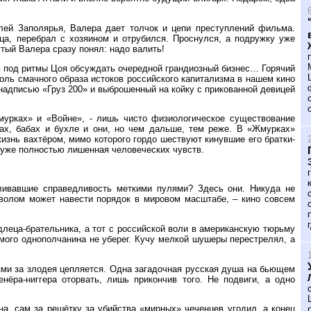
ей Заполярья, Валера дает толчок и цепи преступлений фильма.
ца, перебрал с хозяином и отрубился. Проснулся, а подружку уже
тый Валера сразу понял: надо валить!
м под ритмы Цоя обсуждать очередной грандиозный бизнес… Горячий
ль смачного образа истоков российского капитализма в нашем кино
надписью «Груз 200» и выброшенный на койку с прикованной девицей
урках» и «Войне», - лишь чисто физиологическое существование
ах, бабах и бухле и они, но чем дальше, тем реже. В «Жмурках»
знь вахтёром, мимо которого гордо шествуют кинувшие его братки-
 уже полностью лишенная человеческих чувств.
ливавшие справедливость меткими пулями? Здесь они. Никуда не
тволом может навести порядок в мировом масштабе, – кино совсем
длеца-брательника, а тот с российской воли в американскую тюрьму
амого однополчанина не уберег. Кучу мелкой шушеры перестрелял, а
ями за злодея цепляется. Одна загадочная русская душа на бьющем
ёра-ниггера оторвать, лишь прикончив того. Не подвиги, а одно
а, сам за решётку за убийства «мирных» чеченцев угодил, а конец