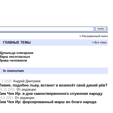
» Расширенный поиск
ГЛАВНЫЕ ТЕМЫ
» Все темы
Щупальца олигархии
Марш несогласных
Права человеков
In memoriam
7.2.2026
Андрей Дмитриев
:
Ливия, подобно льву, встанет и вознесёт свой дикий рёв?
16.12.2021
От редакции
:
Ким Чен Ир: в дни самоотверженного служения народу
16.2.2021
От редакции
:
Ким Чен Ир: форсированный марш во благо народа