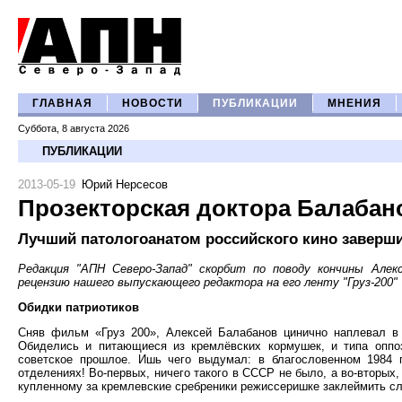
ГЛАВНАЯ
НОВОСТИ
ПУБЛИКАЦИИ
МНЕНИЯ
Суббота, 8 августа 2026
ПУБЛИКАЦИИ
2013-05-19
Юрий Нерсесов
Прозекторская доктора Балабан
Лучший патологоанатом российского кино заверш
Редакция "АПН Северо-Запад" скорбит по поводу кончины Алек
рецензию нашего выпускающего редактора на его ленту "Груз-200"
Обидки патриотиков
Сняв фильм «Груз 200», Алексей Балабанов цинично наплевал в
Обиделись и питающиеся из кремлёвских кормушек, и типа оппо
советское прошлое. Ишь чего выдумал: в благословенном 1984 
отделениях! Во-первых, ничего такого в СССР не было, а во-вторых,
купленному за кремлевские сребреники режиссеришке заклеймить сл