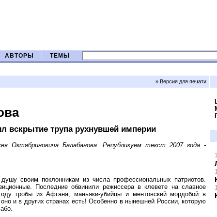
АВТОРЫ
ТЕМЫ
» Версия для печати
ова
ил вскрытие трупа рухнувшей империи
сея Октябриновича Балабанова. Републикуем текст 2007 года -
 душу своим поклонникам из числа профессиональных патриотов.
зиционные. Последние обвинили режиссера в клевете на славное
году гробы из Афгана, маньяки-убийцы и ментовский мордобой в
 оно и в других странах есть! Особенно в нынешней России, которую
або.