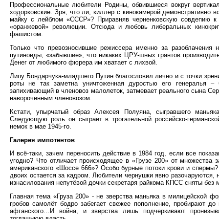
Профессиональные любители Родины, обвившиеся вокруг вертикали
ходорковские. Зря, что ли, киллер с кинокамерой демонстративно 
майку с лейблом «СССР»? Приравняв черненковскую совдепию к 
«оранжевой» революции. Отсюда и любовь либеральных кинокри
фашистом.
Только что превозносившие режиссера именно за разоблачения 
путиноиды, «забывшие», что никаких ЦРУ-шных грантов производит
Денег от любимого фюрера им хватает с лихвой.
Липу Бондарчука-младшего Путин благословил лично и с точки зрен
роты не так заметна уничтоженная дуростью его генералья – 
запихивающий в членовоз малолеток, затмевает реального сына Сер
навороченным членовозом.
Кстати, упырчатый образ Алексея Полуяна, сыгравшего маньяка
Следующую роль он сыграет в трогательной российско-германско
немок в мае 1945-го.
Галерея импотентов
И всё-таки, зачем переносить действие в 1984 год, если все показ
угодно? Что отличает происходящее в «Грузе 200» от множества з
американского «Шоссе 666»? Особо бурные потоки крови и спермы?
двоих остается за кадром. Любители чернушки явно разочаруются, 
изнасилования непутёвой дочки секретаря райкома КПСС сняты без 
Главная тема «Груза 200» - не зверства маньяка в милицейской фо
гробов самолёт бодро забегает свежее пополнение, пробирают до 
афганского…И война, и зверства лишь подчеркивают пронизыв
тогдашнюю власть.