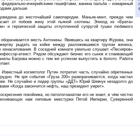
 федерально-ичкерийскими гешефтами, ванина пальба – комариный
ардами дальше.
доведена до жесточайшей самопародии. Маньяк-мент, прежде чем
асает от побоев жену этой пьяной скотины. Эпизод из «Брата»
ам» и героической защиты отлупленной супругой тушки любимого
оборачивается месть Антонины. Явившись на квартиру Журова, она
 жертву рыдать на койке между разложившимся трупом жениха,
е изнасилования. В соседней комнате умильно слушает «Песняров»
профессор-атеист. Рядом обсуждают бизнес его сынок и спаивающий
нилы Багрова можно с тем же успехом выпустить в болото. Работа
упает.
 Известный косметолог Путин потратил часть случайно обретенных
рудно. Не зря события «Груза 200» разворачиваются, когда настал
еве. Не случайно и лидер группы «ДДТ» Юрий Шевчук незадолго до
вами «Когда закончится нефть, наш президент умрет».
скресения покойника, но патологоанатом его не знает, в чём честно
втюхивающих нам липовые микстурки Пятой Империи, Суверенной