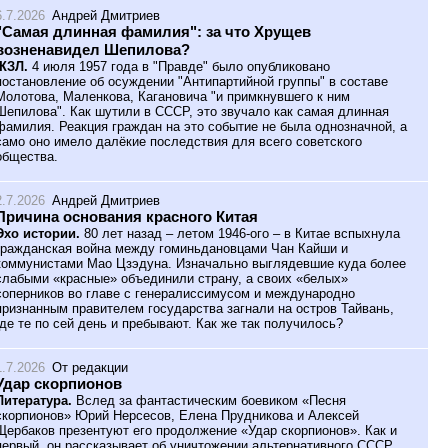
6.7.2026
Андрей Дмитриев
"Самая длинная фамилия": за что Хрущев
возненавидел Шепилова?
ЖЗЛ.
4 июля 1957 года в "Правде" было опубликовано
постановление об осуждении "Антипартийной группы" в составе
Молотова, Маленкова, Кагановича "и примкнувшего к ним
Шепилова". Как шутили в СССР, это звучало как самая длинная
фамилия. Реакция граждан на это событие не была однозначной, а
само оно имело далёкие последствия для всего советского
общества.
2.7.2026
Андрей Дмитриев
Причина основания красного Китая
Эхо истории.
80 лет назад – летом 1946-ого – в Китае вспыхнула
гражданская война между гоминьдановцами Чан Кайши и
коммунистами Мао Цзэдуна. Изначально выглядевшие куда более
слабыми «красные» объединили страну, а своих «белых»
соперников во главе с генералиссимусом и международно
признанным правителем государства загнали на остров Тайвань,
где те по сей день и пребывают. Как же так получилось?
1.7.2026
От редакции
Удар скорпионов
Литература.
Вслед за фантастическим боевиком «Песня
скорпионов» Юрий Нерсесов, Елена Прудникова и Алексей
Щербаков презентуют его продолжение «Удар скорпионов». Как и
первый, он рассказывает об уничтожении альтернативного СССР