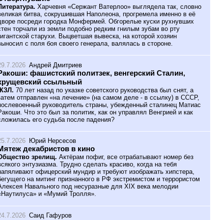
Литература.
Харчевня «Сержант Ватерлоо» выглядела так, словно
великая битва, сокрушившая Наполеона, прогремела именно в её
дворе посреди городка Монфермей. Обгорелые куски рухнувших
стен торчали из земли подобно редким гнилым зубам во рту
гигантской старухи. Выцветшая вывеска, на которой хозяин
выносил с поля боя своего генерала, валялась в стороне.
29.7.2026
Андрей Дмитриев
Ракоши: фашистский политзек, венгерский Сталин,
хрущевский ссыльный
ЖЗЛ.
70 лет назад по указке советского руководства был снят, а
затем отправлен «на лечение» (на самом деле - в ссылку) в СССР,
послевоенный руководитель страны, убежденный сталинец Матиас
Ракоши. Что это был за политик, как он управлял Венгрией и как
сложилась его судьба после падения?
25.7.2026
Юрий Нерсесов
Мятеж декабристов в кино
Общество зрелищ.
Актёрам пофиг, все отрабатывают номер без
всякого энтузиазма. Трудно сделать красиво, когда на тебя
напяливают офицерский мундир и требуют изображать хипстера,
бегущего на митинг признанного в РФ экстремистом и террористом
Алексея Навального под несуразные для XIX века мелодии
«Наутилуса» и «Мумий Тролля».
24.7.2026
Саид Гафуров