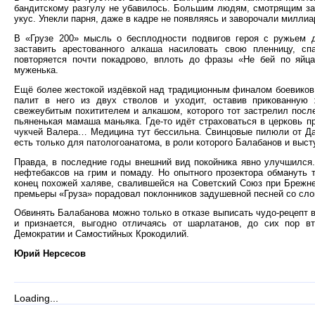
бандитскому разгулу не убавилось. Большим людям, смотрящим за
укус. Упекли парня, даже в кадре не появляясь и заворочали милли
В «Грузе 200» мысль о бесплодности подвигов героя с ружьем 
заставить арестованного алкаша насиловать свою пленницу, сп
повторяется почти покадрово, вплоть до фразы «Не бей по яйц
муженька.
Ещё более жестокой издёвкой над традиционным финалом боевиков 
палит в него из двух стволов и уходит, оставив прикованную
свежеубитым похитителем и алкашом, которого тот застрелил посл
пьяненькая мамаша маньяка. Где-то идёт страховаться в церковь 
чукчей Валера… Медицина тут бессильна. Свинцовые пилюли от Да
есть только для патологоанатома, в роли которого Балабанов и выст
Правда, в последние годы внешний вид покойника явно улучшился.
нефтебаксов на грим и помаду. Но опытного прозектора обмануть т
конец похожей халяве, свалившейся на Советский Союз при Брежн
премьеры «Груза» порадовал поклонников задушевной песней со сло
Обвинять Балабанова можно только в отказе выписать чудо-рецепт во
и признается, выгодно отличаясь от шарлатанов, до сих пор 
Демократии и Самостийных Крокодилий.
Юрий Нерсесов
Loading...