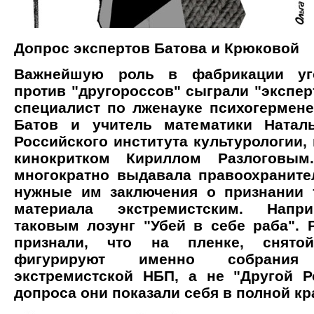
Допрос экспертов Батова и Крюковой
Важнейшую роль в фабрикации уг
против "другороссов" сыграли "экспер
специалист по лженауке психогермен
Батов и учитель математики Натал
Российского института культурологии,
кинокритком Кириллом Разлоговым
многократно выдавала правоохранит
нужные им заключения о признании 
материала экстремистским. Напр
таковым лозунг "Убей в себе раба". 
признали, что на пленке, снято
фигурируют именно собрания 
экстремистской НБП, а не "Другой Р
допроса они показали себя в полной кр