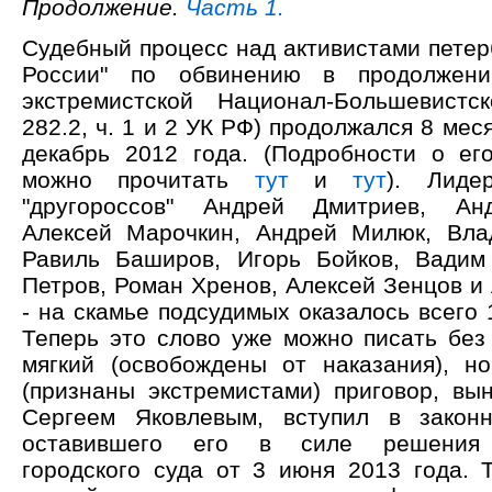
Продолжение.
Часть 1.
Судебный процесс над активистами петер
России" по обвинению в продолжени
экстремистской Национал-Большевистс
282.2, ч. 1 и 2 УК РФ) продолжался 8 мес
декабрь 2012 года. (Подробности о ег
можно прочитать
тут
и
тут
). Лиде
"другороссов" Андрей Дмитриев, Ан
Алексей Марочкин, Андрей Милюк, Вла
Равиль Баширов, Игорь Бойков, Вадим
Петров, Роман Хренов, Алексей Зенцов и
- на скамье подсудимых оказалось всего 
Теперь это слово уже можно писать без 
мягкий (освобождены от наказания), н
(признаны экстремистами) приговор, вы
Сергеем Яковлевым, вступил в закон
оставившего его в силе решения п
городского суда от 3 июня 2013 года. Т