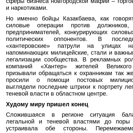
сферы бизнеса новгородской мафии – торг
и наркотиками.
Но именно бойцы Казакбаева, как говоря
силовые операции против должников, 
предпринимателей, конкурирующих силовы
политических оппонентов. В после
«хантеровские» патрули на улицах н
напоминающих милицейские, стали и важн
легализации сообщества. В рекламных ро
компаний «Хантер» жителей Великого
призывали обращаться к охранникам так же
просили о помощи постовых милицио
выглядели последние штрихи к портрету ле
теневой власти в областном центре.
Худому миру пришел конец
Сложившаяся в регионе ситуация бал
легальной и теневой властями до поры
устраивала обе стороны. Перемежаем