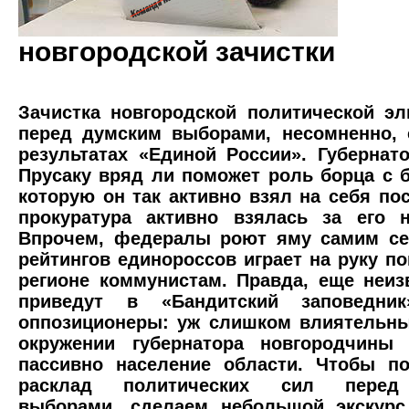
новгородской зачистки
Зачистка новгородской политической эл
перед думским выборами, несомненно, 
результатах «Единой России». Губернат
Прусаку вряд ли поможет роль борца с б
которую он так активно взял на себя пос
прокуратура активно взялась за его н
Впрочем, федералы роют яму самим се
рейтингов единороссов играет на руку п
регионе коммунистам. Правда, еще неизв
приведут в «Бандитский заповедни
оппозиционеры: уж слишком влиятельн
окружении губернатора новгородчины
пассивно население области. Чтобы по
расклад политических сил перед
выборами, сделаем небольшой экскурс