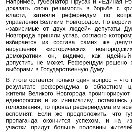
Например, губернатор Прусак и «Единая Ро
доказать свою решимость в борьбе с кр
власти, затеяли референдум по вопро
управления Великим Новгородом. По версии 
«зависимые от двух людей» депутаты Ду
Новгорода приняли устав, согласно котором
избирается из состава самих же депута
нарушения «исторических новгородски
демократии» он, видимо, как идейный
допустить не может. Референдум решено 
выборами в Государственную Думу.
В итоге остается только один вопрос – что 
результате референдума в областном ц
жители Великого Новгорода проигнорируют 
единороссов и их инициативу, оставшись
голосования, то провал референдума им все
вспомнят. Если же предположить, что гу
пропаганда окончится успехом, и на из
участки придут больше половины жителей