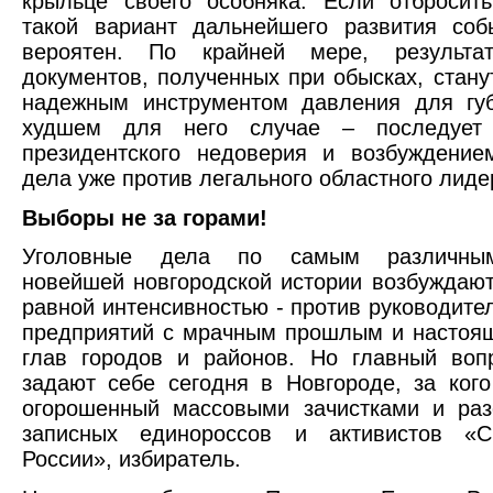
крыльце своего особняка. Если отбросит
такой вариант дальнейшего развития соб
вероятен. По крайней мере, результа
документов, полученных при обысках, станут
надежным инструментом давления для губ
худшем для него случае – последует 
президентского недоверия и возбуждение
дела уже против легального областного лиде
Выборы не за горами!
Уголовные дела по самым различны
новейшей новгородской истории возбуждают
равной интенсивностью - против руководите
предприятий с мрачным прошлым и настоя
глав городов и районов. Но главный воп
задают себе сегодня в Новгороде, за кого
огорошенный массовыми зачистками и раз
записных единороссов и активистов «С
России», избиратель.