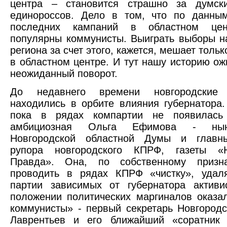
центра – становится страшно за думски
единороссов. Дело в том, что по данным
последних кампаний в областном цен
популярны коммунисты. Выиграть выборы н
региона за счет этого, кажется, мешает тольк
в областном центре. И тут нашу историю ож
неожиданный поворот.
До недавнего времени новгородские 
находились в орбите влияния губернатора.
пока в рядах компартии не появилась
амбициозная Ольга Ефимова - нын
Новгородской областной Думы и главн
рупора новгородского КПРФ, газеты «Н
Правда». Она, по собственному призн
проводить в рядах КПРФ «чистку», удал
партии зависимых от губернатора активи
положении политических маргиналов оказа
коммунисты» - первый секретарь Новгородс
Лаврентьев и его ближайший «соратник 