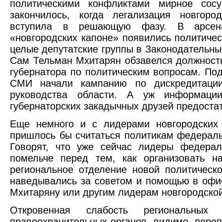
политическими конфликтами мирное сосу
закончилось, когда легализация новгоро
вступила в решающую фазу. В арсен
«новгородских капоне» появились политичес
целые депутатские группы в Законодательны
Сам Тельман Мхитарян обзавелся должност
губернатора по политическим вопросам. По
СМИ начали кампанию по дискредитации
руководства области. А уж информаци
губернаторских закадычных друзей предоста
Еще немного и с лидерами новгородских 
пришлось бы считаться политикам федераль
Говорят, что уже сейчас лидеры федерал
помельче перед тем, как организовать н
региональное отделение новой политическо
наведывались за советом и помощью в офи
Мхитаряну или другим лидерам новгородско
Откровенная слабость региональных
правоохранительных органов, видимо, пере