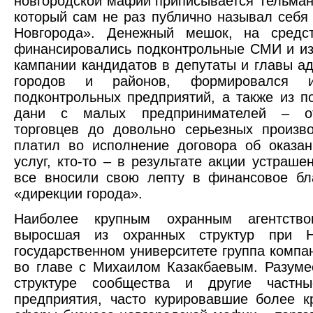
новгородской мафии приписывается Тельман
который сам не раз публично называл себя
Новгорода». Денежный мешок, на средст
финансировались подконтрольные СМИ и и
кампании кандидатов в депутаты и главы а
городов и районов, формировался 
подконтрольных предприятий, а также из п
дани с малых предпринимателей – о
торговцев до довольно серьезных произво
платил во исполнение договора об оказа
услуг, кто-то – в результате акции устраше
все вносили свою лепту в финансовое бл
«дирекции города».
Наиболее крупным охранным агентство
выросшая из охранных структур при Н
государственном университете группа компа
во главе с Михаилом Казакбаевым. Разуме
структуре сообщества и другие частн
предприятия, часто курировавшие более 