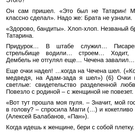
Этого?
Он сам пришел. «Это был не Татарин! М
классно сделал». Надо же: Брата не узнали.
«Здорово, бандиты». Хлоп-хлоп. Незваный б
Татарина.
Придурок… В штабе служил… Писар
стрельбище водили… строем… Ходит, 
Дембель не отгулял еще… Чечена завалил…
Еще очки надел! …когда на Чечена шел. («Ко
медведя, на Адам-зада я шел») (6) Очки
светлые: свидетельство разделенной люб
Повезло с родиной – с женщиной не повезет.
«Вот тут прошла моя пуля. – Значит, мой го
в голову? – спросила Магги (…) и кокетливо
(Алексей Балабанов, «Пан»).
Когда идешь к женщине, бери с собой плетку.