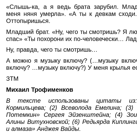
«Слышь-ка, а я ведь брата зарубил. Мла
меня няня умерла». «А ты к девкам сходи.
Оттопыришься.
Младший брат. «Ну, чего ты смотришь? Я л
спас» «Ты похорони их по-человечески… Ла
Ну, правда, чего ты смотришь…
А можно я музыку включу? (…музыку вклю
включу? …музыку включу?) У меня крылья ес
ЗТМ
Михаил Трофименков
В тексте использованы цитаты из
Кормильцева; (2) Всеволода Емелина; (3)
Потемкин» Сергея Эйзенштейна; (4) Зои 
Алины Витухновской; (6) Редьярда Киплинга
и алмаза» Анджея Вайды.