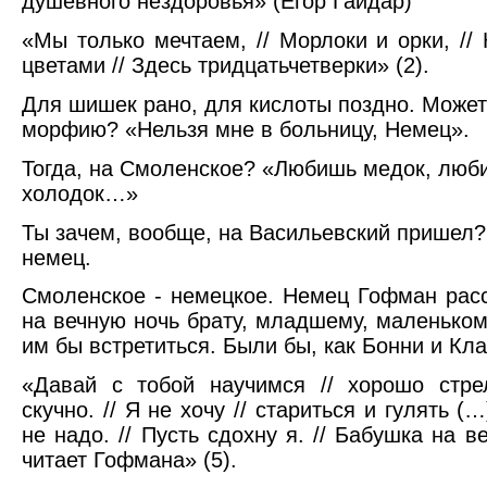
душевного нездоровья» (Егор Гайдар)
«Мы только мечтаем, // Морлоки и орки, // 
цветами // Здесь тридцатьчетверки» (2).
Для шишек рано, для кислоты поздно. Может
морфию? «Нельзя мне в больницу, Немец».
Тогда, на Смоленское? «Любишь медок, люб
холодок…»
Ты зачем, вообще, на Васильевский пришел?
немец.
Смоленское - немецкое. Немец Гофман расс
на вечную ночь брату, младшему, маленькому
им бы встретиться. Были бы, как Бонни и Кла
«Давай с тобой научимся // хорошо стре
скучно. // Я не хочу // стариться и гулять (
не надо. // Пусть сдохну я. // Бабушка на в
читает Гофмана» (5).