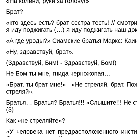
«На колени, руки за голову!»
Брат?
«кто здесь есть? брат сестра тесть! // смотр
я иду поджигать (…) я иду поджигать наш дом
«А где уроды?» Сиамские братья Маркс: Каин
«Ну, здравствуй, брат».
(Здравствуй, Бим! - Здравствуй, Бом!)
Не Бом ты мне, гнида черножопая…
«Брат, ты брат мне!» - «Не стреляй, брат. По
стреляй».
Братья… Братья? Братья!!! «Слышите!!! Не с
(3)
Как «не стреляйте»?
«У человека нет предрасположенного инсти