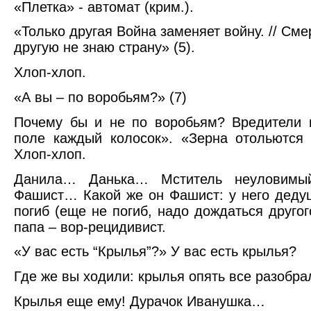
«Плетка» - автомат (крим.).
«Только другая Война заменяет войну. // Сме
другую не знаю страну» (5).
Хлоп-хлоп.
«А вы – по воробьям?» (7)
Почему бы и не по воробьям? Вредители 
поле каждый колосок». «Зерна отольются 
Хлоп-хлоп.
Данила… Данька… Мститель неуловим
Фашист… Какой же он Фашист: у него деду
погиб (еще не погиб, надо дождаться другог
папа – вор-рецидивист.
«У вас есть “Крылья”?» У вас есть крылья?
Где же вы ходили: крылья опять все разобра
Крылья еще ему! Дурачок Иванушка…