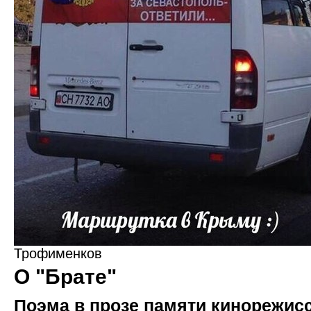
Трофименков
О "Брате"
Поэма в прозе памяти кинорежис