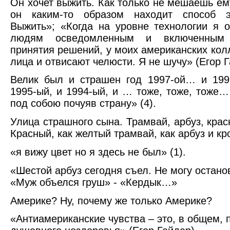
Он хочет выжить. Как только не мешаешь ему
он каким-то образом находит способ э
Выжить»; «Когда на уровне технологии я 
людям осведомленным и включенным
принятия решений, у моих американских кол
лица и отвисают челюсти. Я не шучу» (Егор Г
Велик был и страшен год 1997-ой… и 199
1995-ый, и 1994-ый, и … тоже, тоже, тоже
под собою почуяв страну» (4).
Улица страшного сына. Трамвай, арбуз, кра
Красный, как желтый трамвай, как арбуз и кр
«я вижу цвет но я здесь не был» (1).
«Шестой арбуз сегодня съел. Не могу остано
«Муж объелся груш» - «Кердык…»
Америке? Ну, почему же только Америке?
«Антиамериканские чувства – это, в общем, 