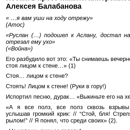
Алексея Балабанова
« …я вам уши на ходу отрежу»
(Атос)
«Руслан (…) подошел к Аслану, достал н
отрезал ему ухо»
(«Война»)
Его разбудило вот это: «Ты снимаешь вечерн
стоя лицом к стене…» (1)
Стоя… лицом к стене?
Стоять! Лицом к стене! (Руки в гору!)
Испортил песню, дурак… «Выкиньте его на х
«А я все полз, все полз сквозь взрывы
услышав громкий крик: // “Стой, бля! Стре
рылом!” // Я понял, что среди своих» (2).