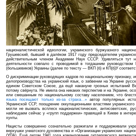
националистической идеологии, украинского буржуазного наци
Грушевский, бывший в далёком 1917 году председателем украинско
действительным членом Академии Наук СССР. Удивляться тут не
деятельности совпало с проводимой в тогдашним руководством 
(большевиков) Украины (далее по тексту — ВКП (б) и КП(б)У соответс
О дискриминации руководящих кадров по национальному признаку, иб
делопроизводства на украинский язык, о забвении на Украине русск
едином Советском Союзе, да ещё накануне грозных испытаний Ве
потому свёрнута. Не имела она никаких перспектив и на Украине, 
или смешанным по национальному составу населением, что блест
языка посещают только из-за страха...»
автор популярных истор
Украинской ССР, поощрение оккупационными властями украинского 
могли не вызвать всплеск националистических, антисоветских, ру
наблюдаем сейчас у «групп поддержки» правящей в Киеве в интере
хунты.
Нацисты совершенно сознательно разжигали и поддерживали укра
верхушки униатского духовенства и «Организации украинских национ
(УПА). Ещё летом 1941 года командование гитлеровского вермахт