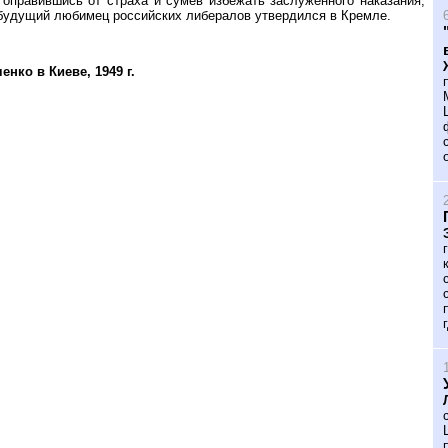
 оправившись от страха и сумев избежать заслуженного наказания,
 будущий любимец российских либералов утвердился в Кремле.
нко в Киеве, 1949 г.