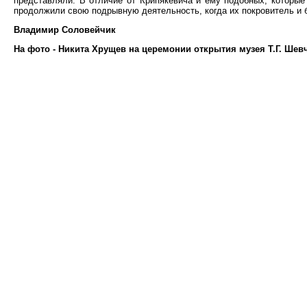
представляли. В отличие от Крипякевича и ему подобных, которые
продолжили свою подрывную деятельность, когда их покровитель и
Владимир Соловейчик
На фото - Никита Хрущев на церемонии открытия музея Т.Г. Шевче