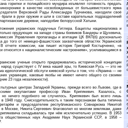
кана горилки и полицайского мундира изъявлял готовность предать
кинохронике в качестве «освобожденных от большевистского ярма
дседателя Верховной Рады Александра Турчинова, находили своё
 брали в руки оружие и шли в составе карательных подразделений
партизанские деревни, наподобие белорусской Хатыни.
тожения украинских подручных Гитлера. Бациллы национализма и
 только орудующих на западе страны боевиков Бандеры и Щухевича,
миссия Управления пропаганды и агитации ЦК ВКП(б) досконально
а до того от немецко-фашистских захватчиков областях Украинской
В отчете комиссии, как пишет историк Григорий Костырченко, «в
ски относится к националистическим настроениям», усиливающимся в
раинские ученые открыто придерживались исторической концепции
й народ существует с IV века нашей эры, то Киевская Русь — это не
гма идеологической обслуги киевской хунты о том, что «Украина — не
них украинцев, каковые якобы не имеют ничего общего со своими
ние 23 года незалежности).
льтурных центрах Западной Украины, прежде всего во Львове, где в
вскими оккупантами профессор Иван Крипякевич. Казалось, с
 но ничего подобного не случилось. Крипякевич был всего лишь
ь в 1948 году. Снисходительность к таким персонажам была типична
ретарём и председателем республиканского Совнаркома Никитой
. в Москве, Никита Сергеевич благоволил ко многим землякам, даже
 Крипякевича складывалась при нём исключительно успешно. В 1953
ута общественных наук Академии Наук Украинской ССР, в 1958 –
.