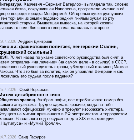
Литература.
Харчевня «Сержант Ватерлоо» выглядела так, словно
великая битва, сокрушившая Наполеона, прогремела именно в её
дворе посреди городка Монфермей. Обгорелые куски рухнувших
стен торчали из земли подобно редким гнилым зубам во рту
гигантской старухи. Выцветшая вывеска, на которой хозяин
выносил с поля боя своего генерала, валялась в стороне.
29.7.2026
Андрей Дмитриев
Ракоши: фашистский политзек, венгерский Сталин,
хрущевский ссыльный
ЖЗЛ.
70 лет назад по указке советского руководства был снят, а
затем отправлен «на лечение» (на самом деле - в ссылку) в СССР,
послевоенный руководитель страны, убежденный сталинец Матиас
Ракоши. Что это был за политик, как он управлял Венгрией и как
сложилась его судьба после падения?
25.7.2026
Юрий Нерсесов
Мятеж декабристов в кино
Общество зрелищ.
Актёрам пофиг, все отрабатывают номер без
всякого энтузиазма. Трудно сделать красиво, когда на тебя
напяливают офицерский мундир и требуют изображать хипстера,
бегущего на митинг признанного в РФ экстремистом и террористом
Алексея Навального под несуразные для XIX века мелодии
«Наутилуса» и «Мумий Тролля».
24.7.2026
Саид Гафуров