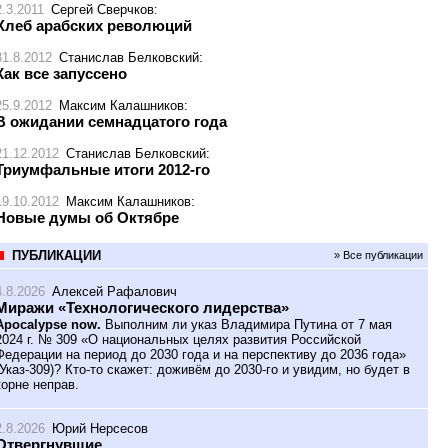
2.3.2011
Сергей Сверчков
:
Хлеб арабских революций
31.8.2012
Станислав Белковский
:
Как все запуссено
25.9.2012
Максим Калашников
:
В ожидании семнадцатого года
21.12.2012
Станислав Белковский
:
Триумфальные итоги 2012-го
19.10.2012
Максим Калашников
:
Новые думы об Октябре
ПУБЛИКАЦИИ
» Все публикации
4.8.2026
Алексей Рафалович
Миражи «Технологического лидерства»
Apocalypse now.
Выполним ли указ Владимира Путина от 7 мая
2024 г. № 309 «О национальных целях развития Российской
Федерации на период до 2030 года и на перспективу до 2036 года»
(Указ-309)? Кто-то скажет: доживём до 2030-го и увидим, но будет в
корне неправ.
2.8.2026
Юрий Нерсесов
Отвергнувшие