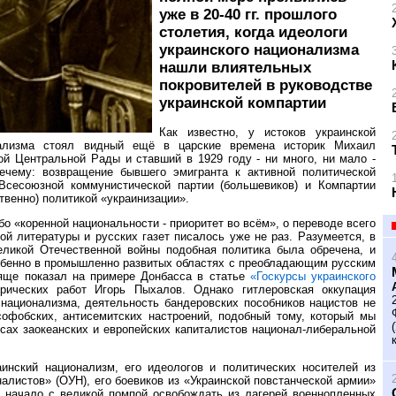
уже в 20-40 гг. прошлого
столетия, когда идеологи
украинского национализма
нашли влиятельных
покровителей в руководстве
украинской компартии
Как известно, у истоков украинской
онализма стоял видный ещё в царские времена историк Михаил
й Центральной Рады и ставший в 1929 году - ни много, ни мало -
чему: возвращение бывшего эмигранта к активной политической
Всесоюзной коммунистической партии (большевиков) и Компартии
твенно) политикой «украинизации».
о «коренной национальности - приоритет во всём», о переводе всего
ой литературы и русских газет писалось уже не раз. Разумеется, в
ликой Отечественной войны подобная политика была обречена, и
особенно в промышленно развитых областях с преобладающим русским
яще показал на примере Донбасса в статье
«Госкурсы украинского
ических работ Игорь Пыхалов. Однако гитлеровская оккупация
национализма, деятельность бандеровских пособников нацистов не
софобских, антисемитских настроений, подобный тому, который мы
сах заокеанских и европейских капиталистов национал-либеральной
инский национализм, его идеологов и политических носителей из
алистов» (ОУН), его боевиков из «Украинской повстанческой армии»
а начало с великой помпой освобождать из лагерей военнопленных