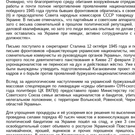
Очевидно, что благоприятную среду обитания вооружённым отрядам
работы и почти полное непротивление проявлениям национализма
победного 1945 года группа бывших фронтовиков обратилась к св
(б) и председателю Совета народных комиссаров СССР товарищу
Украине. В письме отмечалось, что партийным и советским аппарат
зато с весьма сомнительной в прошлом политической репутацией,
деловой квалификации, но зато это люди весьма опытные по делам 
них оставались на Украине при немцах, активно сотрудничали с 
должностях».
Письмо поступило в секретариат Сталина 12 октября 1945 года и 
письме фронтовиков «фашиствующие украинские националисты, нес
сомнительные коммунисты из руководящих органов Украины», получи
которого после девятилетнего панствования в Киеве 27 февраля 
укронационалистов не переносил на дух и действовал жёстко. Уже 
были вынуждены утвердить подготовленный Кагановичем проект п
кадров и о борьбе против проявлений буржуазно-националистической
Вслед за идеологическим наступлением на украинский буржуазный
массовая спецоперация по ликвидации «среды обитания» ОУН-ского
года политбюро ЦК ВКП(б) предоставило право Министерству го
Советского Союза семьи активных националистов и бандитов, уби
нелегальном положении, с территории Волынской, Ровенской, Черн
областей Украины».
Для упрощения процедуры и её ускорения все решения по выселе
проведена силами порядка 40 тысяч чекистов и военнослужащих вну
политический бандитизм на Украине пошёл на спад, и уже 3 сен
освободительный совет объявило о роспуске Украинской Повстанч
наливайченок, ярошей, яценюков и прочих порошенок пришлось