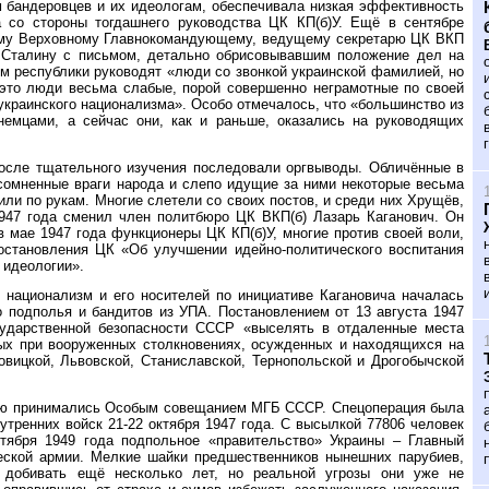
 бандеровцев и их идеологам, обеспечивала низкая эффективность
 со стороны тогдашнего руководства ЦК КП(б)У. Ещё в сентябре
оему Верховному Главнокомандующему, ведущему секретарю ЦК ВКП
 Сталину с письмом, детально обрисовывавшим положение дел на
ом республики руководят «люди со звонкой украинской фамилией, но
 это люди весьма слабые, порой совершенно неграмотные по своей
украинского национализма». Особо отмечалось, что «большинство из
немцами, а сейчас они, как и раньше, оказались на руководящих
после тщательного изучения последовали оргвыводы. Обличённые в
омненные враги народа и слепо идущие за ними некоторые весьма
ли по рукам. Многие слетели со своих постов, и среди них Хрущёв,
1947 года сменил член политбюро ЦК ВКП(б) Лазарь Каганович. Он
в мае 1947 года функционеры ЦК КП(б)У, многие против своей воли,
остановления ЦК «Об улучшении идейно-политического воспитания
 идеологии».
 национализм и его носителей по инициативе Кагановича началась
 подполья и бандитов из УПА. Постановлением от 13 августа 1947
сударственной безопасности СССР «выселять в отдаленные места
тых при вооруженных столкновениях, осужденных и находящихся на
овицкой, Львовской, Станиславской, Тернопольской и Дрогобычской
нию принимались Особым совещанием МГБ СССР. Спецоперация была
тренних войск 21-22 октября 1947 года. С высылкой 77806 человек
тября 1949 года подпольное «правительство» Украины – Главный
еской армии. Мелкие шайки предшественников нынешних парубиев,
 добивать ещё несколько лет, но реальной угрозы они уже не