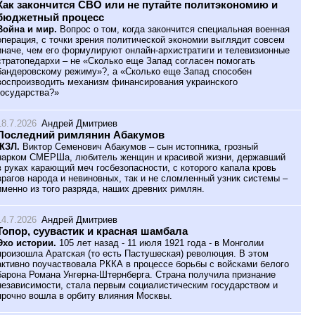
Как закончится СВО или не путайте политэкономию и
бюджетный процесс
Война и мир.
Вопрос о том, когда закончится специальная военная
операция, с точки зрения политической экономии выглядит совсем
иначе, чем его формулируют онлайн-архистратиги и телевизионные
стратопедархи – не «Сколько еще Запад согласен помогать
бандеровскому режиму»?, а «Сколько еще Запад способен
воспроизводить механизм финансирования украинского
государства?»
18.7.2026
Андрей Дмитриев
Последний римлянин Абакумов
ЖЗЛ.
Виктор Семенович Абакумов – сын истопника, грозный
нарком СМЕРШа, любитель женщин и красивой жизни, державший
в руках карающий меч госбезопасности, с которого капала кровь
врагов народа и невиновных, так и не сломленный узник системы –
именно из того разряда, наших древних римлян.
14.7.2026
Андрей Дмитриев
Топор, суувастик и красная шамбала
Эхо истории.
105 лет назад - 11 июля 1921 года - в Монголии
произошла Аратская (то есть Пастушеская) революция. В этом
активно поучаствовала РККА в процессе борьбы с войсками белого
барона Романа Унгерна-Штернберга. Страна получила признание
независимости, стала первым социалистическим государством и
прочно вошла в орбиту влияния Москвы.