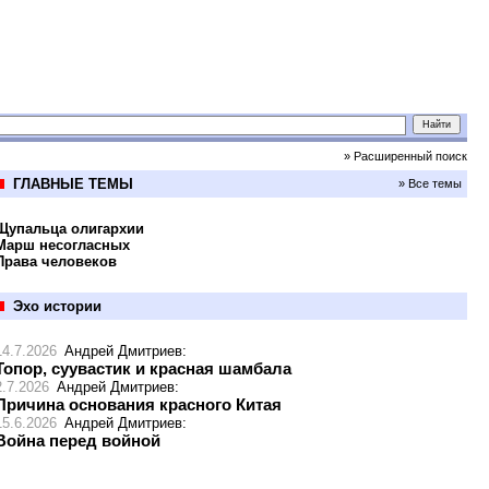
» Расширенный поиск
ГЛАВНЫЕ ТЕМЫ
» Все темы
Щупальца олигархии
Марш несогласных
Права человеков
Эхо истории
14.7.2026
Андрей Дмитриев
:
Топор, суувастик и красная шамбала
2.7.2026
Андрей Дмитриев
:
Причина основания красного Китая
15.6.2026
Андрей Дмитриев
:
Война перед войной