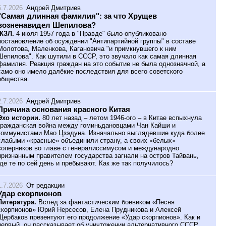
6.7.2026
Андрей Дмитриев
"Самая длинная фамилия": за что Хрущев
возненавидел Шепилова?
ЖЗЛ.
4 июля 1957 года в "Правде" было опубликовано
постановление об осуждении "Антипартийной группы" в составе
Молотова, Маленкова, Кагановича "и примкнувшего к ним
Шепилова". Как шутили в СССР, это звучало как самая длинная
фамилия. Реакция граждан на это событие не была однозначной, а
само оно имело далёкие последствия для всего советского
общества.
2.7.2026
Андрей Дмитриев
Причина основания красного Китая
Эхо истории.
80 лет назад – летом 1946-ого – в Китае вспыхнула
гражданская война между гоминьдановцами Чан Кайши и
коммунистами Мао Цзэдуна. Изначально выглядевшие куда более
слабыми «красные» объединили страну, а своих «белых»
соперников во главе с генералиссимусом и международно
признанным правителем государства загнали на остров Тайвань,
где те по сей день и пребывают. Как же так получилось?
1.7.2026
От редакции
Удар скорпионов
Литература.
Вслед за фантастическим боевиком «Песня
скорпионов» Юрий Нерсесов, Елена Прудникова и Алексей
Щербаков презентуют его продолжение «Удар скорпионов». Как и
первый, он рассказывает об уничтожении альтернативного СССР