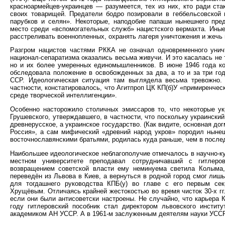
красноармейцев-украинцев — разумеется, тех из них, кто ради ста
своих товарищей. Предатели бодро позировали в геббельсовской 
парубков и селян». Некоторые, наподобие папаши нынешнего пре
место среди «вспомогательных служб» нацистского вермахта. Иные
расстреливать военнопленных, охранять лагеря уничтожения и жечь 
Разгром нацистов частями РККА не означал одновременного унич
национал-сепаратизма оказались весьма живучи. И это касалась не
но и их более умеренных единомышленников. В июне 1946 года ко
обследовала положение в освобожденных за два, а то и за три год
ССР. Идеологическая ситуация там выглядела весьма тревожно. 
частности, констатировалось, что Агитпроп ЦК КП(б)У «примиренче
среде творческой интеллигенции».
Особенно насторожило столичных эмиссаров то, что некоторые ук
Грушевского, утверждавшего, в частности, что поскольку украински
древнерусское, а украинское государство. (Как видите, основная до
Россия», а сам мифический «древний народ укров» породил нынеш
восточнославянскими братьями, родилась куда раньше, чем в послед
Наибольшее идеологическое неблагополучие отмечалось в научно-ку
местном университете преподавал сотрудничавший с гитлеро
возвращением советской власти ему неминуема светила Колыма,
переведён из Львова в Киев, а вернуться в родной город смог лиш
для тогдашнего руководства КПБ(у) во главе с его первым сек
Хрущёвым. Отличаясь крайней жестокостью во время чисток 30-х гг
если они были антисоветски настроены. Не случайно, что карьера
году гитлеровский пособник стал директором львовского инстит
академиком АН УССР. А в 1961-м заслуженным деятелям науки УССР