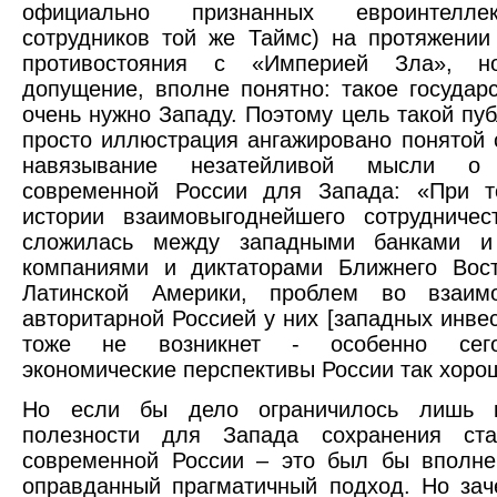
официально признанных евроинтелле
сотрудников той же Таймс) на протяжении
противостояния с «Империей Зла», н
допущение, вполне понятно: такое государс
очень нужно Западу. Поэтому цель такой пуб
просто иллюстрация ангажировано понятой с
навязывание незатейливой мысли о 
современной России для Запада: «При т
истории взаимовыгоднейшего сотрудничес
сложилась между западными банками и
компаниями и диктаторами Ближнего Вост
Латинской Америки, проблем во взаим
авторитарной Россией у них [западных инвес
тоже не возникнет - особенно сего
экономические перспективы России так хоро
Но если бы дело ограничилось лишь к
полезности для Запада сохранения ст
современной России – это был бы вполне
оправданный прагматичный подход. Но зач