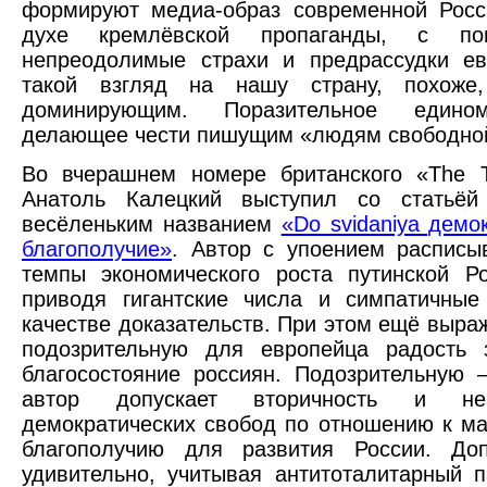
формируют медиа-образ современной Росс
духе кремлёвской пропаганды, с по
непреодолимые страхи и предрассудки ев
такой взгляд на нашу страну, похоже,
доминирующим. Поразительное едино
делающее чести пишущим «людям свободно
Во вчерашнем номере британского «The T
Анатоль Калецкий выступил со статьёй
весёленьким названием
«Do svidaniya демок
благополучие»
. Автор с упоением расписы
темпы экономического роста путинской Р
приводя гигантские числа и симпатичные
качестве доказательств. При этом ещё выра
подозрительную для европейца радость 
благосостояние россиян. Подозрительную 
автор допускает вторичность и неак
демократических свобод по отношению к м
благополучию для развития России. До
удивительно, учитывая антитоталитарный 