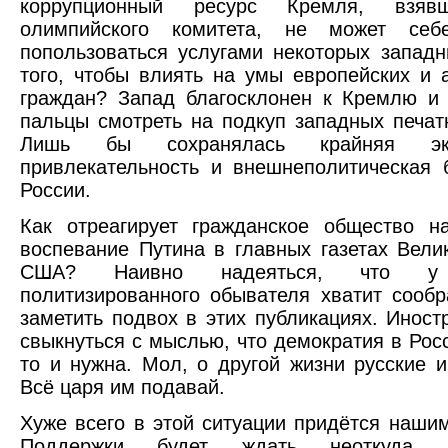
коррупционный ресурс Кремля, взяв
олимпийского комитета, не может себ
попользоваться услугами некоторых запа
того, чтобы влиять на умы европейских и 
граждан? Запад благосклонен к Кремлю и 
пальцы смотреть на подкуп западных печат
Лишь бы сохранялась крайняя эко
привлекательность и внешнеполитическая 
России.
Как отреагирует гражданское общество н
воспевание Путина в главных газетах Вели
США? Наивно надеяться, что у 
политизированного обывателя хватит сообр
заметить подвох в этих публикациях. Иност
свыкнуться с мыслью, что демократия в Росс
то и нужна. Мол, о другой жизни русские и
Всё царя им подавай.
Хуже всего в этой ситуации придётся наши
Поддержки будет ждать неоткуда.