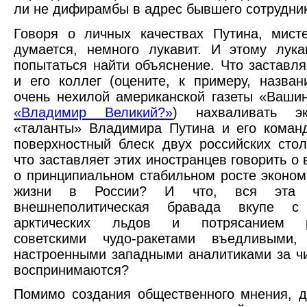
ли не дифирамбы в адрес бывшего сотрудни
Говоря о личных качествах Путина, мист
думается, немного лукавит. И этому лук
попытаться найти объяснение. Что заставля
и его коллег (оцените, к примеру, назван
очень нехилой американской газеты «Вашин
«Владимир Великий?»
) нахваливать эк
«таланты» Владимира Путина и его коман
поверхностный блеск двух российских стол
что заставляет этих иностранцев говорить о
о принципиальном стабильном росте эконом
жизни в России? И что, вся эта 
внешнеполитическая бравада вкупе с 
арктических льдов и потрясанием 
советскими чудо-ракетами въедливыми, 
настроенными западными аналитиками за ч
воспринимаются?
Помимо создания общественного мнения, 