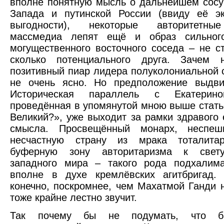
вполне понятную мысль о дальнейшем сос
Запада и путинской России (ввиду её эк
выгодности), некоторые авторитетны
массмедиа лепят ещё и образ сильног
могущественного восточного соседа – не ст
сколько потенциального друга. Зачем 
позитивный пиар лидера полуколониальной 
не очень ясно. Но предположение выдви
Историческая параллель с Екатерино
проведённая в упомянутой мною выше стат
Великий?», уже выходит за рамки здравого 
смысла. Просвещённый монарх, неспеш
несчастную страну из мрака тоталита
буферную зону авторитаризма к свету
западного мира – такого рода подхалим
вполне в духе кремлёвских агитбригад. 
конечно, поскромнее, чем Махатмой Ганди н
тоже крайне лестно звучит.
Так почему бы не подумать, что ба