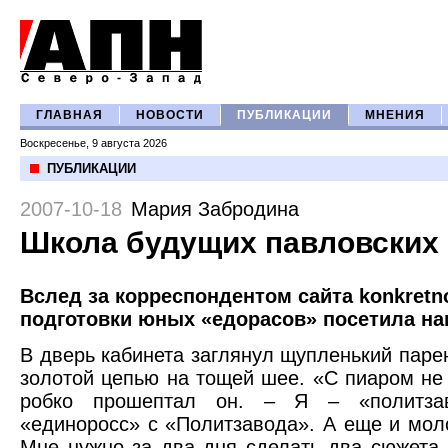
ГЛАВНАЯ
НОВОСТИ
ПУБЛИКАЦИИ
МНЕНИЯ
Воскресенье, 9 августа 2026
ПУБЛИКАЦИИ
2007-10-18
Мария Забродина
Школа будущих павловских
Вслед за корреспондентом сайта konkretn
подготовки юных «едорасов» посетила на
В дверь кабинета заглянул щупленький парен
золотой цепью на тощей шее. «С пиаром не
робко прошептал он. – Я – «политзав
«единоросс» с «Политзавода». А еще и мол
Мне нужно за два дня сделать два сюжета 