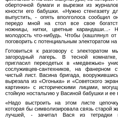
оберточной бумаги и вырезки из журнало
юности его бабушки. «Нужно стенгазету д
выпустить, - опять вполголоса сообщил 
передо мной на стол все свое богатств
ножницы, нитки, цветные карандаши...- 
молодость что-нибудь. Чтобы (кашлянул от
поговорить с потенциальным электоратом на 
Готовиться к разговору с электоратом м
загородный лагерь. В тесной комнатке
пригласил переодетых в «медвежью» уни
сослуживцев-сантехников, на фанерном с
чистый лист. Васина бригада, вооружившис
вырезала из «Огонька» и «Советского экра
картинки» с историческими лицами, могу
стойкую ностальгию у Васиной бабушки и ее 
«Надо выстроить на этом листе цепочку
которая бы символизировала связь старой жи
лучшей, - зачитал Вася из тетрадки 