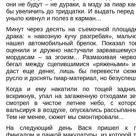
они не будут – не дураки, а мзду за пиар к
бы увеличить до тридцатки. И выдать перед 
уныло кивнул и полез в карман...
Минут через десять на съемочной площад
драка: « навозную кучу разгребая», мальчо
нашел автомобильный брелок. Показал то
оценили и дружно настучали зарвавшемус
мордасам – за эгоизм... Размахивая черв
бегал между сцепившимися «ряжеными» и 
даст еще денег, лишь бы перевести сюж
русло и доснять пиар-материал, но безуспеш
Когда и ему накатили по тощей задниц
вскрикнув, упал на загаженную отходами з
смотрел в чистое летнее небо, с которо
вальсируя в воздухе, опускались рассыпанн
Тем не менее, сюжет мы смонтировали...
На следующий день Вася пришел к п
фингалом и пачкой макулатуры, из которой т