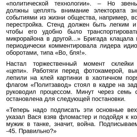
«политической технологии». – Но звен
должны цеплять внимание электората зн
событиями из жизни общества, например, во
перестройка. Стенд должен быть легким 
чтобы его удобно было транспортироват
микрорайона в другой...» Бригада клацала
периодически комментировала лидера иди
оборотами, типа «Во, бля!».
Настал торжественный момент склейки
«цепи». Работяги перед фотокамерой, вы
лепили на клей картинки в хаотичном пор
флагом «Политзавод» стоял в кадре на за
руководил процессом. Минут через семь 
остановлена для следующей постановки.
«Теперь надо подписать эти основные вех
указал Вася взяв фломастер и подойдя к кол
мужик в танке, значит, война. Подписывае
-45. Правильно?»