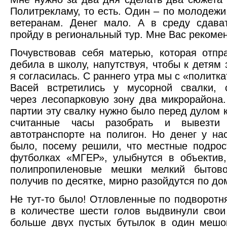
Политрекламу, то есть. Один – по молодежи.
ветеранам. Денег мало. А в среду сдава
пройду в региональный тур. Мне Вас реком
Почувствовав себя матерью, которая отпр
дебила в школу, напутствуя, чтобы к детям 
я согласилась. С раннего утра мы с «политк
Васей встретились у мусорной свалки, 
через лесопарковую зону два микрорайона
партии эту свалку нужно было перед дулом 
считанные часы разобрать и вывезти
автотранспорте на полигон. Но денег у на
было, посему решили, что местные подрос
футболках «МГЕР», улыбнутся в объектив
полипропиленовые мешки мелкий бытов
получив по десятке, мирно разойдутся по до
Не тут-то было! Отловленные по подворотн
в количестве шести голов выдвинули свои
больше двух пустых бутылок в один мешо