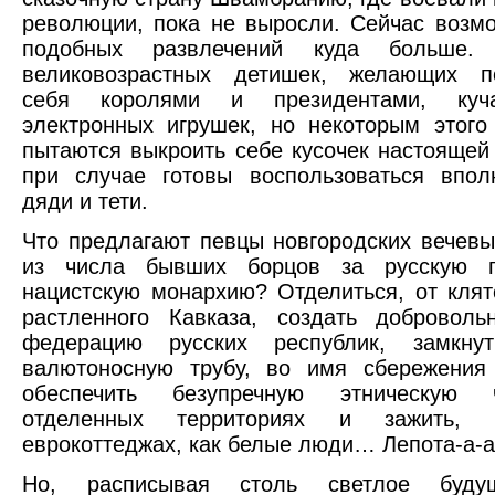
революции, пока не выросли. Сейчас возм
подобных развлечений куда больше.
великовозрастных детишек, желающих по
себя королями и президентами, куч
электронных игрушек, но некоторым этог
пытаются выкроить себе кусочек настоящей
при случае готовы воспользоваться впол
дяди и тети.
Что предлагают певцы новгородских вечев
из числа бывших борцов за русскую п
нацистскую монархию? Отделиться, от кля
растленного Кавказа, создать доброволь
федерацию русских республик, замкну
валютоносную трубу, во имя сбережения
обеспечить безупречную этническую 
отделенных территориях и зажить, 
еврокоттеджах, как белые люди… Лепота-а-а
Но, расписывая столь светлое буду