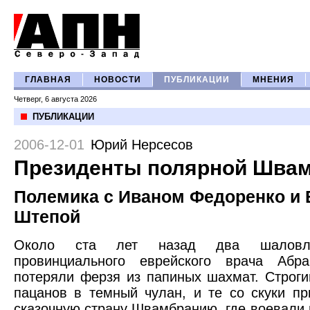
ГЛАВНАЯ
НОВОСТИ
ПУБЛИКАЦИИ
МНЕНИЯ
Четверг, 6 августа 2026
ПУБЛИКАЦИИ
2006-12-01
Юрий Нерсесов
Президенты полярной Шва
Полемика с Иваном Федоренко и
Штепой
Около ста лет назад два шаловл
провинциального еврейского врача Абр
потеряли ферзя из папиных шахмат. Строги
пацанов в темный чулан, и те со скуки п
сказочную страну Швамбранию, где воевали 