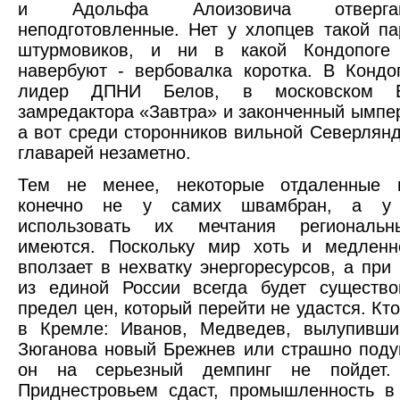
и Адольфа Алоизовича отверга
неподготовленные. Нет у хлопцев такой па
штурмовиков, и ни в какой Кондопоге
навербуют - вербовалка коротка. В Кондо
лидер ДПНИ Белов, в московском 
замредактора «Завтра» и законченный ымпе
а вот среди сторонников вильной Северлянд
главарей незаметно.
Тем не менее, некоторые отдаленные п
конечно не у самих швамбран, а у 
использовать их мечтания региональн
имеются. Поскольку мир хоть и медленн
вползает в нехватку энергоресурсов, а при 
из единой России всегда будет существо
предел цен, который перейти не удастся. Кт
в Кремле: Иванов, Медведев, вылупивши
Зюганова новый Брежнев или страшно поду
он на серьезный демпинг не пойдет.
Приднестровьем сдаст, промышленность в