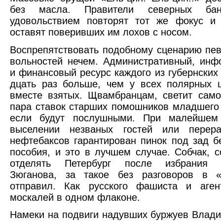
без масла. Правители северных бан
удовольствием повторят тот же фокус и 
оставят поверивших им лохов с носом.
Воспрепятствовать подобному сценарию пе
вольностей нечем. Административный, ин
и финансовый ресурс каждого из губернских
дцать раз больше, чем у всех полярных 
вместе взятых. Щвамбранцам, светит сам
пара ставок старших помошников младшего 
если будут послушными. При малейшем
выселении незваных гостей
или перера
нефтебаксов гарантирован пинок под зад б
пособия, и это в лучшем случае. Собчак, 
отделять Петербург после избрания п
Зюганова, за такое без разговоров в 
отправил. Как русского фашиста и аген
москалей в одном флаконе.
Намеки на подвиги надувших буржуев Влад