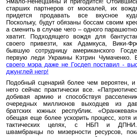
Ямало-Ненецшины и пригодится! Отбившис
старших партнеров от москалей, их вожд
придется продавать все вкусное куд
Поскольку, будут обязаны боссам своим кре
а сменить в случае чего – одного парашютно
хватит. Подходящего вождя для бантуста
своего привезти, как Адамкуса, Вики-Фр
бывшую сотрудницу американского Госд
первую леди Украины Кэтрин Чумаченко. 
своего мэра даже не Госдеп поставил - вы
джунглей негр!
Подобный сценарий более чем вероятен, и
него сейчас практически все. «Патриотичес
добивая армию и способствуя расселени
очередных миллионов выходцев из да
братских южных республик. «Оранжевая»
обещая еще более ускорить процесс, хотя и
тактических целях, с НБП и ДПНИ
швамбранцы по мизерности ресурсов, пок