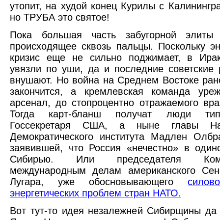
утопит, на худой конец Курилы с Калинингра
но ТРУБА это святое!
Пока большая часть забугорной элиты
происходящее сквозь пальцы. Поскольку эн
кризис еще не сильно поджимает, в Ира
увязли по уши, да и последние советские 
внушают. Но война на Среднем Востоке ран
закончится, а кремлевская команда уреж
арсенал, до стопроцентно отражаемого вр
Тогда карт-бланш получат люди ти
Госсекретаря США, а ныне главы Нац
Демократического института Мадлен Олбр
заявившей, что Россия «нечестно» в один
Сибирью. Или председателя Ко
международным делам американского Сен
Лугара, уже обосновывающего
силов
энергетических проблем стран НАТО.
Вот тут-то идея незалежней Сибирщины да