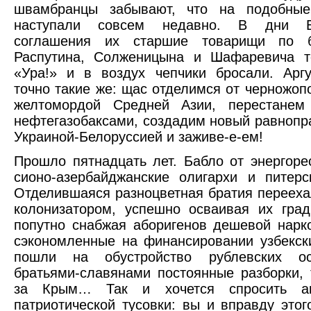
швамбранцы забывают, что на подобны
наступали совсем недавно. В дни Бе
соглашения их старшие товарищи по б
Распутина, Солженицына и Шафаревича т
«Ура!» и в воздух чепчики бросали. Арг
точно такие же: щас отделимся от черножопо
желтомордой Средней Азии, перестанем
нефтегазобаксами, создадим новый равнопр
Украиной-Белоруссией и заживе-е-ем!
Прошло пятнадцать лет. Бабло от энергоре
сионо-азербайджанские олигархи и питерс
Отделившаяся разноцветная братия переех
колонизатором, успешно осваивая их гра
попутно снабжая аборигенов дешевой нарко
сэкономленные на финансировании узбекск
пошли на обустройство рублевских ос
братьями-славянами постоянные разборки, т
за Крым… Так и хочется спросить ак
патриотической тусовки: вы и вправду этог