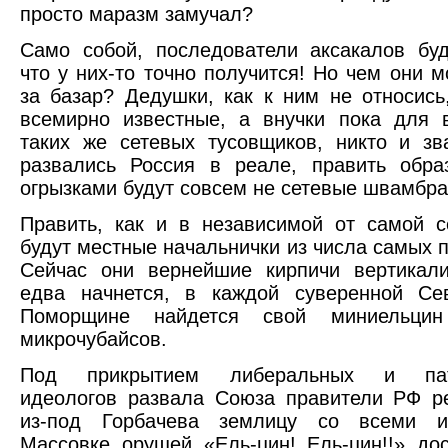
просто маразм замучал?
Само собой, последователи аксакалов буд
что у них-то точно получится! Но чем они м
за базар? Дедушки, как к ним не относис
всемирно известные, а внучки пока для 
таких же сетевых тусовщиков, никто и зв
развались Россия в реале, править обра
огрызками будут совсем не сетевые швамбр
Править, как и в независимой от самой 
будут местные начальнички из числа самых 
Сейчас они вернейшие кирпичи вертикали
едва начнется,
в каждой суверенной Се
Поморщине найдется свой миниельци
микрочубайсов.
Под прикрытием либеральных и патр
идеологов развала Союза правители РФ р
из-под Горбачева землицу со всеми и
Массовке орущей «Ель-цин! Ель-цин!!» до