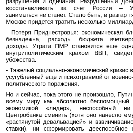
разрушения и одичания. Разрушенный Дон
восстанавливать за счет России – У
заниматься не станет. Стало быть, в разгар т
Москве придется тратить несколько миллиар
- Потеря Приднестровья: экономическая бл
безнадежна, расходы бюджета вчетвер
доходы. Утрата ПМР становится еще одн
внутриполитическим крахом ВВП, свидет
убожества.
- Тяжелый социально-экономический кризис 
усугубленный еще и психотравмой от военно
политического поражения.
Но и сейчас, пока этого не произошло, Пути
всему миру как абсолютно беспомощный 
экономикой «лидер», неспособный ни 
Центробанка сменить (хотя оно нанесло ем
«растянутой девальвацией» и взвинчивани
ставки), ни сформировать дееспособное 