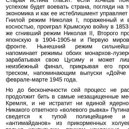
успехом будет воевать страна, погляди на т
экономика и как ее истеблишмент управляет
Гнилой режим Николая I, пораженный и в
косностью, проиграл Крымскую войну в 1853-
же сгнивший режим Николая II, Второго про
японскую в 1904-1905-м и Первую миро
фронте. Нынешний режим сильнейш
напоминает режимы обоих монархов-лузер
зарабатывая свою Цусиму и может лиш
неизбежный финал, прикрывая его проп
треском, напоминающим выпуски «Дойче
феврале-марте 1945 года.
Но до бесконечности сей процесс не рас
продолжит бить в самые незащищенные ме
Кремля, и не истратит ни единой ядерно
Никакого ответного «волевого рывка» Путина
сведется к тупой полицейщине и 
«антимайданов» из прикорменных холу