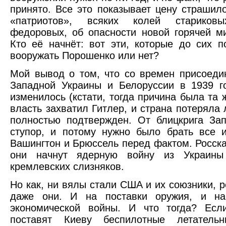
принято. Все это показывает цену страшил
«патриотов», всяких колей старико
федоровых, об опасности новой горячей м
Кто её начнёт: вот эти, которые до сих п
вооружать Порошенко или нет?
Мой вывод о том, что со времен присоед
Западной Украины и Белоруссии в 1939 г
изменилось (кстати, тогда причина была та
власть захватил Гитлер, и страна потеряла 
полностью подтвержден. От блицкрига За
ступор, и потому нужно было брать все и
Вашингтон и Брюссель перед фактом. Росска
они начнут ядерную войну из Украины
кремлевских слизняков.
Но как, ни вялы стали США и их союзники, 
даже они. И на поставки оружия, и на
экономической войны. И что тогда? Есл
поставят Киеву беспилотные летатель