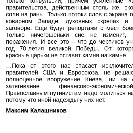
только конвульсии, причем усиленные «а
правительства, действенным столь же, ск
соли на раны. Только потоки слов с экрана 
коварном Западе, духовных скрепах и 
заговоре. Еще будут репортажи с мест бое
Только ничегошеньки сие не изменит, 
поражения. И все это – что до чертиков ун
год 70-летия великой Победы. От которо
красные царьки не оставят камня на камне.
…Пока от этого нас спасает исключител
правителей США и Евросоюза, не реша
полноценное вооружение Киева, ни на о
затягивание финансово-экономичес
Православным путинистам надо молиться на 
потому что иной надежды у них нет.
Максим Калашников