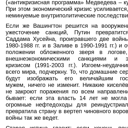
(«антикризисная программа» Медведева – ку
При этом экономический кризис усиливается
неминуемые внутриполитические последстви
Если же Вашингтон решится на вооружен
ужесточение санкций, Путин превратит
Саддама Хусейна, проигравшего две войн
1980-1988 гг. и в Заливе в 1990-1991 гг.) и 
положении обложенного зверя в логове,
внешнеэкономическими санкциями и эк
кризисом (1991-2003 гг.). Изгоем-неудачн
всего мира, подчеркну. То, что домашние с
будут изображать его величайшим гос
мужем, ничего не изменит. Никакие киселё
не закроют поражения по всем направлен
бывает: если эта власть 14 лет не могла
огромные нефтедоходы для реиндустриа
превратила страну в вертеп чиновного воров
войны так же ведет.
Старая истина гласит: если хочешь пон