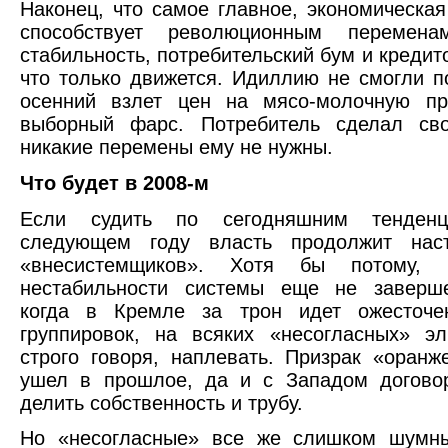
Наконец, что самое главное, экономическая
способствует революционным перемена
стабильность, потребительский бум и кредит
что только движется. Идиллию не смогли п
осенний взлет цен на мясо-молочную пр
выборный фарс. Потребитель сделал св
никакие перемены ему не нужны.
Что будет в 2008-м
Если судить по сегодняшним тенден
следующем году власть продолжит нас
«внесистемщиков». Хотя бы потому, 
нестабильности системы еще не заверше
когда в Кремле за трон идет ожесточе
группировок, на всяких «несогласных» э
строго говоря, наплевать. Призрак «оранж
ушел в прошлое, да и с Западом договор
делить собственность и трубу.
Но «несогласные» все же слишком шумны