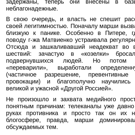
задержаны, теперь они внесены в ба
неблагонадежные.
В свою очередь, и власть не спешит рас
своей легитимностью. Поначалу марши вызв
близкую к панике. Особенно в Питере, г
поводу г-жа Матвиенко устраивала регулярн
Отсюда и зашкаливавший неадекват во 
шествий: зачастую в «козелки» броса
подвернувшихся людей. Но потом н
«переварили», выработали определенн
(частичное разрешение, превентивные 
провокации) и благополучно научились
великой и ужасной «Другой Россией».
Не произошло и захвата медийного прост
понятным причинам: телеканалы уже давно
руках противника и просто так он их н
блогосфере, правда, марши доминиров
обсуждаемых тем.