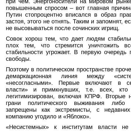
при чем. Энергоносители на мировом рынк
повышенным спросом – вот главная причина
Путин стопроцентно вписался в образ пра
застоя, этого не отнять. Таким и запомнят, е
не высовываться после сочинских игрищ.
Совок хорош тем, что дает людям стабиль
плох тем, что стремится уничтожить вс
стабильности угрожает. В первую очередь 
свободы.
Поэтому в политическом пространстве проче
демаркационная линия между «сис
«несогласными». Первые включают в с
власти» и примкнувших, т.е. всех, кто 
легитимизирован, включая КПРФ. Вторые 
грани политического выживания либо
запрещены как экстремисты, с недавни
компанию угодило и «Яблоко».
«Несистемных» к институтам власти не 