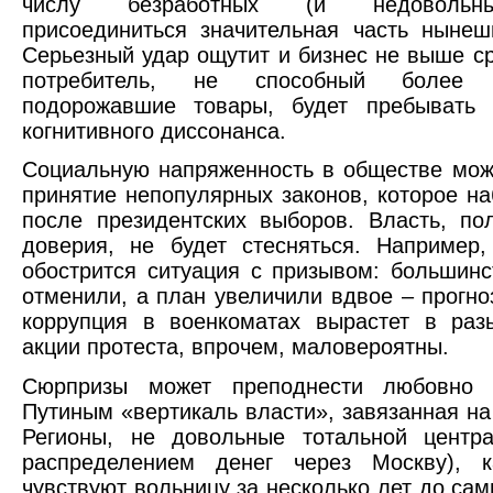
числу безработных (и недовольн
присоединиться значительная часть нынеш
Серьезный удар ощутит и бизнес не выше ср
потребитель, не способный более п
подорожавшие товары, будет пребывать 
когнитивного диссонанса.
Социальную напряженность в обществе мож
принятие непопулярных законов, которое на
после президентских выборов. Власть, по
доверия, не будет стесняться. Например
обострится ситуация с призывом: большинс
отменили, а план увеличили вдвое – прогноз
коррупция в военкоматах вырастет в раз
акции протеста, впрочем, маловероятны.
Сюрпризы может преподнести любовно 
Путиным «вертикаль власти», завязанная на 
Регионы, не довольные тотальной центра
распределением денег через Москву), к
чувствуют вольницу за несколько лет до сам