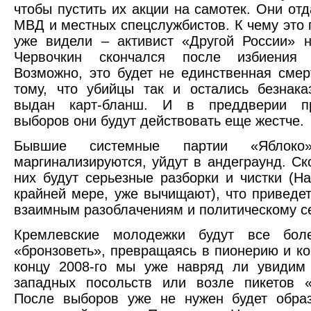
чтобы пустить их акции на самотек. Они отд
МВД и местных спецслужбистов. К чему это 
уже видели – активист «Другой России» 
Червочкин скончался после избиения 
Возможно, это будет не единственная смер
тому, что убийцы так и остались безнак
выдан карт-бланш. И в преддверии пр
выборов они будут действовать еще жестче.
Бывшие системные партии «Ябло
маргинализируются, уйдут в андеграунд. Ско
них будут серьезные разборки и чистки (На
крайней мере, уже вычищают), что приведет
взаимным разоблачениям и политическому се
Кремлевские молодежки будут все бол
«бронзоветь», превращаясь в пионерию и к
концу 2008-го мы уже навряд ли увидим 
западных посольств или возле пикетов «
После выборов уже не нужен будет обра