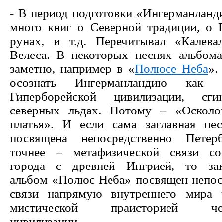
- В период подготовки «Ингерманланд
много книг о Северной традиции, о Г
рунах, и т.д. Перечитывал «Калева
Велеса. В некоторых песнях альбома
заметно, например в «
Полюсе Неба
».
осознать Ингерманландию как 
Гиперборейской цивилизации, сг
северных льдах. Потому – «Осколо
платья». И если сама заглавная пе
посвящена непосредственно Петер
точнее – метафизической связи со
города с древней Ингрией, то за
альбом «Полюс Неба» посвящен непос
связи напрямую внутреннего мира 
мистической праисторией чело
цивилизации.