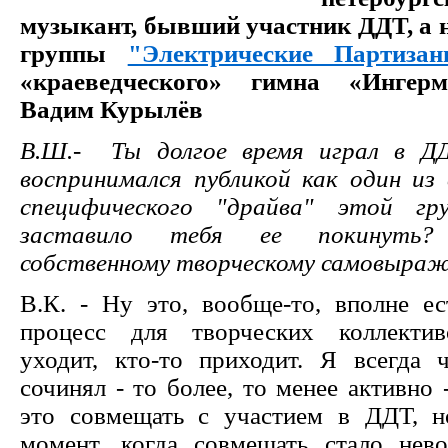
музыкант, бывший участник ДДТ, а 
группы
"Электрические Партиза
«краеведческого» гимна «Ингерм
Вадим Курылёв
В.Ш.- Ты долгое время играл в Д
воспринимался публикой как один из 
специфического "драйва" этой гр
заставило тебя ее покинуть
собственному творческому самовыра
В.К. - Ну это, вообще-то, вполне ес
процесс для творческих коллектив
уходит, кто-то приходит. Я всегда ч
сочинял - то более, то менее активно 
это совмещать с участием в ДДТ, н
момент, когда совмещать стало нев