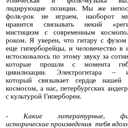
этническая и фолк-музыка вы
лидирующие позиции. Мы же непос
фолк-рок не играем, наоборот м
нравится связывать некий «реги
мистицизм с современным космопо
роком. Я уверен, что гитару с фузом
еще гиперборейцы, и человечество в 
истосковалось по этому звуку за сотни
которые прошли с момента ги
цивилизации. Электрогитара – ин
который связывает сердце нашей 
космосом, а нас, петербургских андег
с культурой Гипер
- Какие литературные, фило
исторические произведения тебя вдо