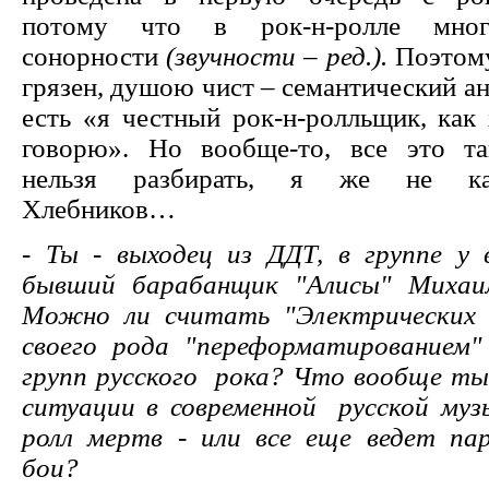
потому что в рок-н-ролле мно
сонорности
(звучности – ред.).
Поэтому
грязен, душою чист – семантический ан
есть «я честный рок-н-ролльщик, как 
говорю». Но вообще-то, все это та
нельзя разбирать, я же не как
Хлебников…
- Ты - выходец из ДДТ, в группе у 
бывший барабанщик "Алисы" Михаи
Можно ли считать "Электрических
своего рода "переформатированием"
групп русского рока? Что вообще ты
ситуации в современной русской музы
ролл мертв - или все еще ведет па
бои?