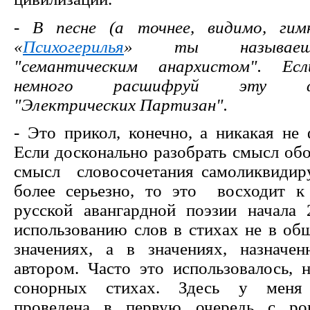
- В песне (а точнее, видимо, гим
«
Психогерилья
» ты называеш
"семантическим анархистом". Ес
немного расшифруй эту фи
"Электрических Партизан".
- Это прикол, конечно, а никакая не
Если досконально разобрать смысл обо
смысл словосочетания самоликвидиру
более серьезно, то это восходит к
русской авангардной поэзии начала 
использованию слов в стихах не в об
значениях, а в значениях, назначе
автором. Часто это использовалось, 
сонорных стихах. Здесь у меня 
проведена в первую очередь с рок