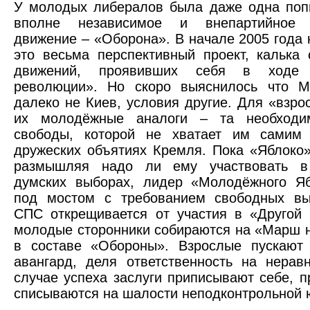
У молодых либералов была даже одна поп
вполне независимое и внепартийное 
движение – «Оборона». В начале 2005 года к
это весьма перспективный проект, калька 
движений, проявивших себя в ходе 
революции». Но скоро выяснилось что М
далеко не Киев, условия другие. Для «взро
их молодёжные аналоги – та необходи
свободы, которой не хватает им самим
дружеских объятиях Кремля. Пока «Яблоко»
размышляя надо ли ему участвовать в
думских выборах, лидер «Молодёжного Яб
под мостом с требованием свободных вы
СПС открещивается от участия в «Другой 
молодые сторонники собираются на «Марш 
в составе «Обороны». Взрослые пускают
авангард, деля ответственность на нерав
случае успеха заслуги приписывают себе, п
списываются на шалости неподконтрольной 