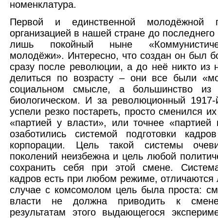
номенклатура.
Первой и единственной молодёжной по
организацией в нашей стране до последнего
лишь покойный ныне «Коммунистич
молодёжи». Интересно, что создан он был 
сразу после революции, а до неё никто из 
делиться по возрасту – они все были «м
социальном смысле, а большинство из
биологическом. И за революционный 1917-
успели резко постареть, просто сменился их
«партией у власти», или точнее «партией 
озаботились системой подготовки кадро
корпорации. Цель такой системы очев
поколений неизбежна и цель любой политич
сохранить себя при этой смене. Система
кадров есть при любом режиме, отличаются 
случае с комсомолом цель была проста: с
власти не должна приводить к смен
результатам этого выдающегося эксперим