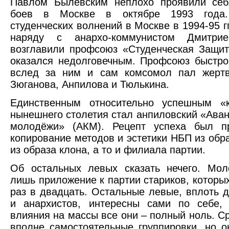
Павлом Былевским неплохо проявили себ
боев в Москве в октябре 1993 года
студенческих волнений в Москве в 1994-95 г
наряду с анархо-коммунистом Дмитрие
возглавили профсоюз «Студенческая Защит
оказался недолговечным. Профсоюз быстро
вслед за ним и сам комсомол пал жертв
Зюганова, Анпилова и Тюлькина.
Единственным относительно успешным «
нынешнего столетия стал анпиловский «Аван
молодёжи» (АКМ). Рецепт успеха был пр
копирование методов и эстетики НБП из обр
из образа клона, а то и филиала партии.
Об остальных левых сказать нечего. Мо
лишь приложение к партии стариков, которы
раз в двадцать. Остальные левые, вплоть д
и анархистов, интересны сами по себе,
влияния на массы все они – полный ноль. Ср
вполне самостоятельные группировки, но 