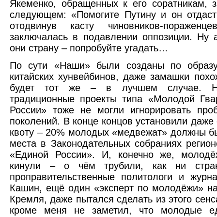
Якеменко, обращенных к его соратникам, 
следующем: «Помогите Путину и он отдаст
отодвинув касту чиновников-пораженц
заключалась в подавлении оппозиции. Ну 
они страну – попробуйте угадать…
По сути «Наши» были созданы по образ
китайских хунвейбинов, даже замашки похо
будет тот же – в лучшем случае. 
традиционные проекты типа «Молодой Гва
России» тоже не могли игнорировать про
поколений. В конце концов установили даже
квоту – 20% молодых «медвежат» должны б
места в Законодательных собраниях регион
«Единой России». И, конечно же, молодё
кинули – о чём трубили, как ни стра
проправительственные политологи и журн
Кашин, ещё один «эксперт по молодёжи» н
Кремля, даже пытался сделать из этого сенс
кроме меня не заметил, что молодые е