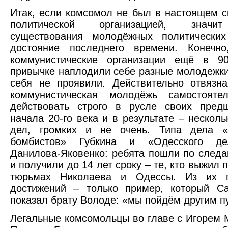
Итак, если комсомол не был в настоящем 
политической организацией, знач
существования молодёжных политических
достояние последнего времени. Конечно
коммунистические организации ещё в 9
привычке наплодили себе разные молодежки,
себя не проявили. Действительно отвязн
коммунистическая молодёжь самостояте
действовать строго в русле своих предш
начала 20-го века и в результате – несколь
дел, громких и не очень. Типа дела «
бомбистов» Губкина и «Одесского де
Данилова-Яковенко: ребята пошли по следа
и получили до 14 лет сроку – те, кто выжил 
тюрьмах Николаева и Одессы. Из их п
достижений – только пример, который С
показал брату Володе: «мы пойдём другим п
Легальные комсомольцы во главе с Игорем