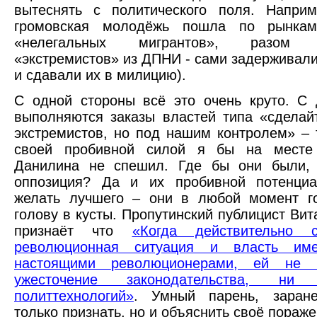
вытеснять с политического поля. Наприм
громовская молодёжь пошла по рынкам
«нелегальных мигрантов», разом 
«экстремистов» из ДПНИ - сами задерживали 
и сдавали их в милицию).
С одной стороны всё это очень круто. С 
выполняются заказы властей типа «сделай
экстремистов, но под нашим контролем» – 
своей пробивной силой я бы на месте
Данилина не спешил. Где бы они были,
оппозиция? Да и их пробивной потенциа
желать лучшего – они в любой момент го
голову в кусты. Пропутинский публицист Вит
признаёт что
«Когда действительно с
революционная ситуация и власть им
настоящими революционерами, ей не 
ужесточение законодательства, ни 
политтехнологий»
. Умный парень, заран
только признать, но и объяснить своё пораже