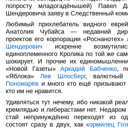
попросту младогадёнышей) Павел 
Шендеровича заяву в Следственный коми
Любимый прихлебатель видного еврей
Анатолия Чубайса — недавний дире
проектов его корпорации «Роснанотех»
Шендерович
искренне возмутилис
единоплеменного Кролика по той же само
шокирует. И прочие их единомышленни
«Новой Газеты»
Аркадий Бабченко
, п
«Яблока»
Лев Шлосберг
, валютный
Пономарёв
и много кто ещё призывают с
кто им не нравится.
Удивляться тут нечему, ибо никакой ре
кремлядью и либерастами нет. Недаром
стай непринуждённо переходят из о
состоят сразу в двух, как
кормилец Гоз