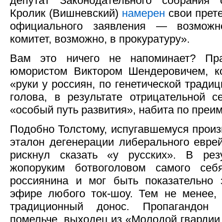
депутат Законодательного собрания
Кролик (Вишневский)
намерен
свои прет
официального заявления — возможн
комитет, возможно, в прокуратуру».
Вам это ничего не напоминает? Пра
юмористом Виктором Шендеровичем, 
«руки у россиян, по генетической традиц
голова, в результате отрицательной с
«особый путь развития», набита по преи
Подобно Толстому, испугавшемуся произ
эталон дегенерации либерального евре
рискнул сказать «у русских». В рез
жопоруким ботвоголовом самого себя
россиянина и мог быть показательно 
эфире любого ток-шоу. Тем не менее,
традиционный донос. Пропагандон 
помельче, выходец из «Молодой гвардии