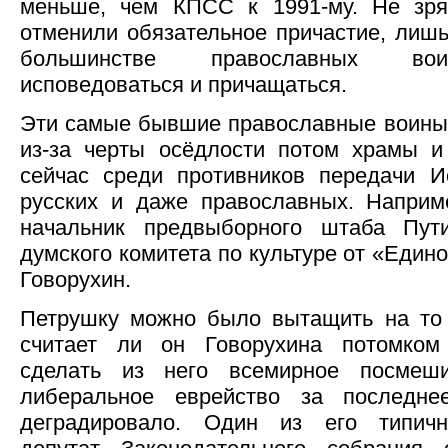
меньше, чем КПСС к 1991-му. Не зря
отменили обязательное причастие, ли
большинстве православных вои
исповедоваться и причащаться.
Эти самые бывшие православные воины
из-за черты осёдлости потом храмы и 
сейчас среди противников передачи И
русских и даже православных. Напри
начальник предвыборного штаба Пут
думского комитета по культуре от «Един
Говорухин.
Петрушку можно было вытащить на то 
считает ли он Говорухина потомком
сделать из него всемирное посмеши
либеральное еврейство за последне
деградировало. Один из его типичн