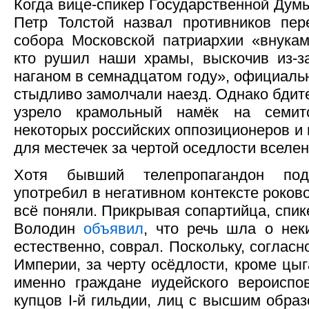
Когда вице-спикер Государственной Дум
Петр Толстой назвал противников пер
собора Московской патриархии «внукам
кто рушил наши храмы, выскочив из-з
наганом в семнадцатом году», официал
стыдливо замолчали наезд. Однако бди
узрело крамольный намёк на семитс
некоторых российских оппозиционеров и
для местечек за чертой оседлости вселен
Хотя бывший телепропагандон под
употребил в негативном контексте роков
всё поняли. Прикрывая сопартийца, спи
Володин
объявил
, что речь шла о нек
естественно, соврал. Поскольку, соглас
Империи, за черту осёдлости, кроме цыг
именно граждане иудейского вероиспо
купцов I-й гильдии, лиц с высшим обра