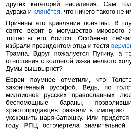
других категорий населения. Сам То
дурака и
клянётся
, что ничего такого не и
Причины его кривляния понятны. В гл
свято верит в могущество мирового 
тошноты его боится. Особенно сейчас
избрали президентом отца и тестя
верую
Трампа. Вдруг пожалуется Путину, а т
отношения с коллегой из-за мелкого хол
Думы вышвырнет?
Евреи поумнее отметили, что Толст
законченный русофоб. Ведь, по толст
миллионов русских православных лю
беспомощные бараны, позволив
христопродавцев развалить империю, 
укокошить царя-батюшку. Или придётся 
году РПЦ осточертела значительной 