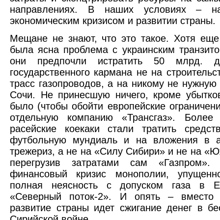
направлениях. В наших условиях – н
экономическим кризисом и развитии страны.
Мещане не знают, что это такое. Хотя еще
была ясна проблема с украинским транзито
они предпочли истратить 50 млрд. д
государственного кармана не на строительс
трасс газопроводов, а на никому не нужную
Сочи. Не принесшую ничего, кроме убытко
было (чтобы обойти европейские ограничени
отдельную компанию «Трансгаз». Более 
расейские коекаки стали тратить средст
футбольную мундиаль и на вложения в а
трежериз, а не на «Силу Сибири» и не на «Ю
перегрузив затратами сам «Газпром».
финансовый кризис монополии, упущен
полная неясность с допуском газа в 
«Северный поток-2». И опять – вместо
развитие страны идет сжигание денег в б
Сирийской войне.