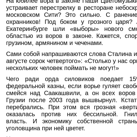
На юбилее вора в законе Паши Цветомузык
устраивает перестрелку в ресторане небоск
московском Сити? Это сильно. С ранени
охранников! Под боком у грозного царя?
Екатеринбурге шли «выборы» нового см
областью из воров в законе. Кажется, сп
грузином, армянином и чеченами.
Сами собой напрашиваются слова Сталина и
августе сорок четвертого»: «Столько у нас ор
нескольких человек поймать не могут!»
Чего ради орда силовиков поедает 15
федеральной казны, если ворье гуляет своб
смейся над Саакашвили, а он всех воров
Грузии после 2003 года вышвырнул. Кста
перебрались. При этом вся грозная «вер
оказалась против них бессильной. Гнил
власть. И экономику собственной стран
уголовщина при ней цветет.