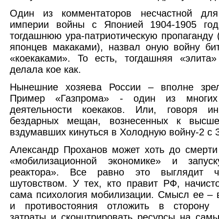
Один из комментаторов несчастной для
империи войны с Японией 1904-1905 год
тогдашнюю ура-патриотическую пропаганду
японцев макаками), назвал оную войну би
«коекаками». То есть, тогдашняя «элита
делала кое как.
Нынешние хозяева России – вполне зрел
Пример «Газпрома» - один из многих 
деятельности коекаков. Или, говоря и
бездарных мещан, вознесенных к высш
вздумавших кинуться в Холодную войну-2 с 
Александр Проханов может хоть до смерти
«мобилизационной экономике» и запуск
реактора». Все равно это выглядит ч
шутовством. У тех, кто правит РФ, начисто
сама психология мобилизации. Смысл ее – 
и противостояния отложить в сторону 
затраты и сконцтрировать ресурсы на са