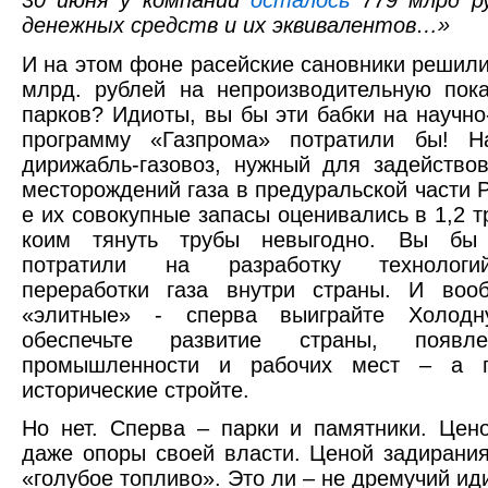
денежных средств и их эквивалентов…»
И на этом фоне расейские сановники решили
млрд. рублей на непроизводительную пок
парков? Идиоты, вы бы эти бабки на научно
программу «Газпрома» потратили бы! Н
дирижабль-газовоз, нужный для задейство
месторождений газа в предуральской части Р
е их совокупные запасы оценивались в 1,2 тр
коим тянуть трубы невыгодно. Вы бы 
потратили на разработку технологи
переработки газа внутри страны. И воо
«элитные» - сперва выиграйте Холодн
обеспечьте развитие страны, появл
промышленности и рабочих мест – а п
исторические стройте.
Но нет. Сперва – парки и памятники. Цен
даже опоры своей власти. Ценой задирани
«голубое топливо». Это ли – не дремучий ид