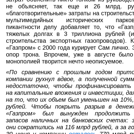
не объясняет, так еще и 26 млрд. ру
«благотворительные» затраты на строительст
мультимедийных исторических парк
пикантности делу добавляет то, что «Газ
тяжелых долгах в 3 триллиона рублей (и
строительства экспортных газопроводов). К
«Газпром» с 2000 года курирует Сам лично. 
опор трона. Впрочем, уже в августе было
монополией творится нечто неописуемое.
«По сравнению с прошлым годом прито
компании рухнул вдвое, а полученной сум
недостаточно, чтобы профинансировать 
на капитальные вложения и инвестиции, д
на то, что их объем был уменьшен на 10%,
рублей. Чтобы покрыть разрыв в денеж
«Газпром» был вынужден продолжить 
запасов наличных на банковских счетах: 
они сократились на 116 млрд рублей, а за го
30 июня у компании
осталось
779 млрд ру