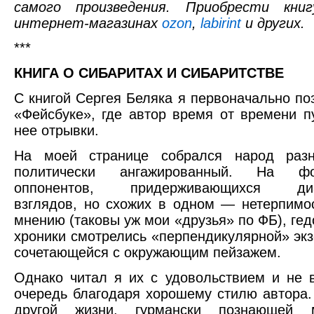
самого произведения. Приобрести кни
интернет-магазинах
ozon
,
labirint
и других.
***
КНИГА О СИБАРИТАХ И СИБАРИТСТВЕ
С книгой Сергея Беляка я первоначально по
«Фейсбуке», где автор время от времени п
нее отрывки.
На моей странице собрался народ раз
политически ангажированный. На ф
оппонентов, придерживающихся диа
взглядов, но схожих в одном — нетерпимо
мнению (таковы уж мои «друзья» по ФБ), гед
хроники смотрелись «перпендикулярной» экз
сочетающейся с окружающим пейзажем.
Однако читал я их с удовольствием и не
очередь благодаря хорошему стилю автора.
другой жизни, гурмански познающей