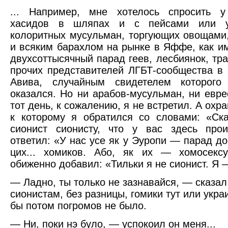
... Например, мне хотелось спросить у
хасидов в шляпах и с пейсами или 
колоритных мусульман, торгующих овощами
и всяким барахлом на рынке в Яффе, как и
двухсоттысячный парад геев, лесбиянок, тра
прочих представителей ЛГБТ-сообщества в 
Авива, случайным свидетелем которог
оказался. Но ни арабов-мусульман, ни евре
тот день, к сожалению, я не встретил. А охра
к которому я обратился со словами: «Ск
сионист сионисту, что у вас здесь про
ответил: «У нас усе як у Эуропи — парад до
цих... хомиков. Або, як их — хомосексу
обиженно добавил: «Тильки я не сионист. Я 
— Ладно, ты только не зазнавайся, — сказал
сионистам, без разницы, гомики тут или укр
бы потом погромов не было.
— Ни, поки нэ було, — успокоил он меня...