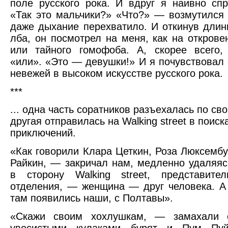
поле русского рока. И вдруг я наивно сп
«Так это мальчики?» «Что?» — возмутился 
даже дыхание перехватило. И откинув длин
лба, он посмотрел на меня, как на открове
или тайного гомофоба. А, скорее всего,
«или». «Это — девушки!» И я почувствовал
невежей в высоком искусстве русского рока.
***
... одна часть соратников разъехалась по св
другая отправилась на Walking street в поиск
приключений.
«Как говорили Клара Цеткин, Роза Люксембу
Райкин, — закричал нам, медленно удаляясь
в сторону Walking street, представител
отделения, — женщина — друг человека. А 
там появились наши, с Полтавы».
«Скажи своим хохлушкам, — замахали 