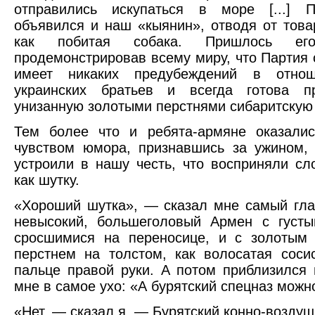
отправились искупаться в море [...] 
объявился и наш «кыянин», отводя от това
как побитая собака. Пришлось его
продемонстрировав всему миру, что Партия 
имеет никаких предубеждений в отнош
украинских братьев и всегда готова п
унизанную золотыми перстнями сибаритскую 
Тем более что и ребята-армяне оказали
чувством юмора, признавшись за ужином,
устроили в нашу честь, что восприняли сл
как шутку.
«Хороший шутка», — сказал мне самый гла
невысокий, большеголовый Армен с густы
сросшимися на переносице, и с золотым
перстнем на толстом, как волосатая соси
пальце правой руки. А потом приблизился
мне в самое ухо: «А бурятский спецназ можн
«Нет, — сказал я. — Бурятский конно-возду