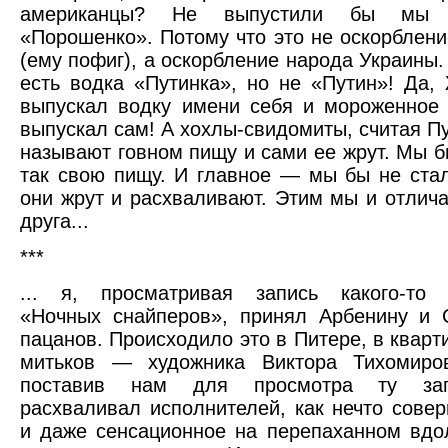
американцы? Не выпустили бы мы 
«Порошенко». Потому что это не оскорблен
(ему пофиг), а оскорбление народа Украины.
есть водка «Путинка», но не «Путин»! Да,
выпускал водку имени себя и мороженное
выпускал сам! А хохлы-свидомиты, считая Пу
называют говном пищу и сами ее жрут. Мы б
так свою пищу. И главное — мы бы не стал
они жрут и расхваливают. Этим мы и отлича
друга...
***
... я, просматривая запись какого-то 
«Ночных снайперов», принял Арбенину и 
пацанов. Происходило это в Питере, в кварт
митьков — художника Виктора Тихомиров
поставив нам для просмотра ту зап
расхваливал исполнителей, как нечто сове
и даже сенсационное на перепаханном вдо