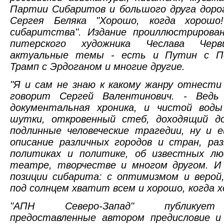
Партии Сибаритов и большого друга доро
Сергея Беляка "Хорошо, когда хорошо
сибаритства". Издание проиллюстрирова
питерского художника Чеслава Черв
актуальные темы - есть и Путин с По
Трамп с Эрдоганом и многие другие.
"Я и сам не знаю к какому жанру отнести 
говорит Сергей Валентинович. - Ведь
документальная хроника, и чистой воды
шутки, откровенный стеб, доходящий до
подлинные человеческие трагедии, ну и е
описание различных городов и стран, ра
политиках и политике, об известных люд
театре, творчестве и многом другом. И 
позиции сибарита: с оптимизмом и верой
под солнцем хватит всем и хорошо, когда х
"АПН Северо-Запад" публикует
предоставленные автором предисловие и