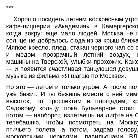
***
... Хорошо посидеть летним воскресным утро
кафе-пиццерии «Академия» в Камергерско
когда вокруг еще мало людей, Москва не 
солнце не добралось сюда из-за крыш ближ
Мягкое кресло, плед, стакан черного чая со
и медом, прозрачный летний воздух, 
машины на Тверской, улыбки прохожих. Каже
— и появится счастливая танцующая девушк
музыка из фильма «Я шагаю по Москве».
Но это — летом и только утром. А после по
уже бежит. И ты бежишь вместе с ней мим
высоток, по проспектам и площадям, к
Садовому кольцу, пока Бульварное стоит
потом — наоборот, взлетаешь на лифте на 
телебашню, чтобы посмотреть на Моск
птичьего полета, а потом, задрав голов
московскими церквями, павильонами В