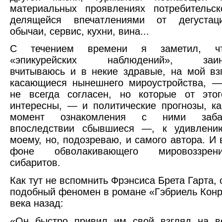
материальных проявлениях потребительск
делящейся впечатлениями от дегустац
обычаи, сервис, кухни, вина...
С течением времени я заметил, ч
«эпикурейских наблюдений», заинт
вчитываюсь и в некие здравые, на мой вз
касающиеся нынешнего мироустройства, —
не всегда согласен, но которые от это
интересны, — и политические прогнозы, к
момент ознакомления с ними заба
впоследствии сбывшиеся —, к удивлени
моему, но, подозреваю, и самого автора. И 
фоне обволакивающего мировоззре
сибаритов.
Как тут не вспомнить Фрэнсиса Брета Гарта,
подобный феномен в романе «Гэбриель Конр
века назад:
«Он быстро привил им свой взгляд на в