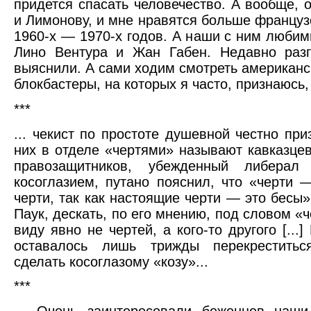
придется спасать человечество. А вообще, о
и Лимонову, и мне нравятся больше францу
1960-х — 1970-х годов. А наши с ним люби
Лино Вентура и Жан Габен. Недавно разг
выяснили. А сами ходим смотреть американс
блокбастеры, на которых я часто, признаюсь,
***
... чекист по простоте душевной честно при
них в отделе «чертями» называют кавказцев.
правозащитников, убежденный либерал
косоглазием, путано пояснил, что «черти 
черти, так как настоящие черти — это бесы»
Паук, дескать, по его мнению, под словом «
виду явно не чертей, а кого-то другого [...]
оставалось лишь трижды перекрестить
сделать косоглазому «козу»...
***