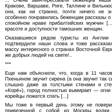
... Очень заинтересовали беженцев наши
Кракове, Варшаве, Риге, Таллине и Вильнюс
они, как ни странно, почти ничего не зн
особенно понравились беженцам рассказы о
спокойном нраве прибалтийских мужчин [...
красоте и доступности тамошних женщин.
Оказавшиеся рядом туристы из Англии
подтвердили наши слова и тоже рассказа
массу интересного о странах Восточной Евр
же добрых людей на свете!..
***
Еще нам объяснили, что, когда в 11 часо
Пхеньяном звучит сирена (а она звучит так с
слышно даже за толстыми стенами и сте
«Корё»), город полностью вымирает — огни г
корейцы ложатся спать [...]
Мы тоже в первый день этому не повери
привезенной с собой из Москвы водки,