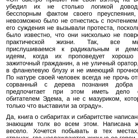
убедил их не столько логикой доводо
бесспорным фактом своего преуспеяния,
невозможно было не отнестись с почтением
его суждения не вызывали протеста, поскол
было известно, что они нисколько не пов
практической жизни. Так, все м
прислушиваемся к радикальным и демо
идеям, когда их проповедует хорошо 
зажиточный гражданин, а не уличный оратор
в фланелевую блузу и не имеющий прочног
По натуре своей человек всегда не прочь от
сорванный с дерева познания добра
предпочитает при этом иметь дело 
обитателем Эдема, а не с мазуриком, кото
только что выставили за ограду».
Да, книга о сибаритах и сибаритстве написа
знающим толк во всем этом. Написана ж
весело. Хочется побывать в тех местах
странах, где наслаждаются жизнью ее герои,