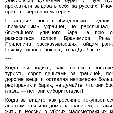
увесистыми кулаками бурят и Пум Пу
прекратили выдавать себя за русских! Инач
притон к чертовой матери!».
Последние слова возбужденный ожидание
«прекрасным» украинец не расслышал,
ближайшего уличного бара на всю ок
разноситься голоса Бранимира, Рич
Прилепина, рассказывающих тайцам рэп-
Гришку Тишина, воюющего на Донбассе...
***
Когда вы видите, как совсем небогатые
туристы сорят деньгами за границей, по
дорогие вещи и оставляя непомерно боль
ресторанах и барах, не думайте, что они бр
глаза, — нет, они сибаритствуют!
Когда вы видите, как россияне покупают с
апартаменты или дома за границей, а сам
жить в России в убогих малометражных к