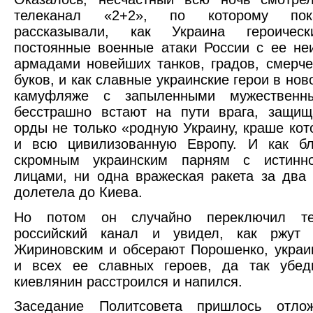
телеканал «2+2», по которому по
рассказывали, как Украина героическ
постоянные военные атаки России с ее н
армадами новейших танков, градов, смерче
буков, и как славные украинские герои в но
камуфляже с запыленными мужественн
бесстрашно встают на пути врага, защищ
орды не только «родную Украину, краше кото
и всю цивилизованную Европу. И как бл
скромным украинским парням с истинн
лицами, ни одна вражеская ракета за два
долетела до Киева.
Но потом он случайно переключил те
российский канал и увидел, как ржут
Жириновским и обсерают Порошенко, укра
и всех ее славных героев, да так убеди
киевлянин расстроился и напился.
Заседание Политсовета пришлось отло