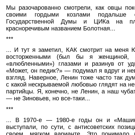
Мы разочарованно смотрели, как овцы по
своими гордыми козлами подальше 
Государственной Думы и ЦИКа на п
красноречивым названием Болотная...
***
... И тут я заметил, КАК смотрит на меня 
восторженными (был бы я женщиной, 
«влюбленными») глазами и разинув от уд
«Может, он педик?» — подумал я вдруг и не
взгляд. Наверное, Ленин тоже часто так дум
с какой нескрываемой любовью глядят на не
партийцы. Я, конечно, не Ленин, а наш чуба
— не Зиновьев, но все-таки...
***
... В 1970-е — 1980-е годы он и «Маши
выступали, по сути, с антисоветских позиц
своем, мягком варианте. Это понимало 