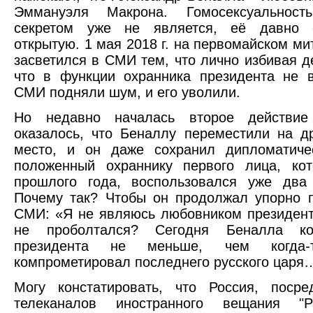
Эммануэля Макрона. Гомосексуальност
секретом уже не является, её давно 
открытую. 1 мая 2018 г. на первомайском ми
засветился в СМИ тем, что лично избивая д
что в функции охранника президента не 
СМИ подняли шум, и его уволили.
Но недавно началась второе действие
оказалось, что Беналлу переместили на д
место, и он даже сохранил дипломатичес
положенный охраннику первого лица, ко
прошлого года, воспользовался уже два 
Почему так? Чтобы он продолжал упорно 
СМИ: «Я не являюсь любовником президен
не проболтался? Сегодня Беналла ком
президента не меньше, чем когда-
компрометировал последнего русского царя
Могу констатировать, что Россия, посре
телеканалов иностранного вещания "Р