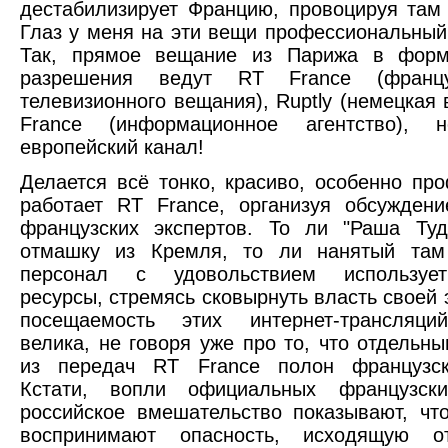
дестабилизирует Францию, провоцируя там
Глаз у меня на эти вещи профессиональный
Так, прямое вещание из Парижа в форм
разрешения ведут RT France (францу
телевизионного вещания), Ruptly (немецкая в
France (информационное агентство),
европейский канал!
Делается всё тонко, красиво, особенно пр
работает RT France, организуя обсужден
французских экспертов. То ли "Раша Туд
отмашку из Кремля, то ли нанятый там
персонал с удовольствием использует
ресурсы, стремясь сковырнуть власть своей 
посещаемость этих интернет-трансляци
велика, не говоря уже про то, что отдельн
из передач RT France полон французск
Кстати, вопли официальных французс
российское вмешательство показывают, чт
воспринимают опасность, исходящую о