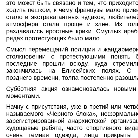
это может быть связано и тем, что приходит
ходить пешком, к чему французы мало при
стало и экстравагантных чудаков, любител
атмосфера стала проще и злее. Из тол
раздавались яростные крики. Смуглых араб
рядах протестующих было мало.
Смысл перемещений полиции и жандармери
столкновении с протестующими понять 
последние прошли всюду, куда стремил
закончилась на Елисейских полях. С 
позднего времени, толпа постепенно разошл
Субботняя акция ознаменовалась новыми
моментами.
Начну с присутствия, уже в третий или четв
называемого «Черного блока», неформальн
зарегистрированной анархистской организ
худощавые ребята, часто спортивного вид
очень тёмная одежда, лица прикрыты 