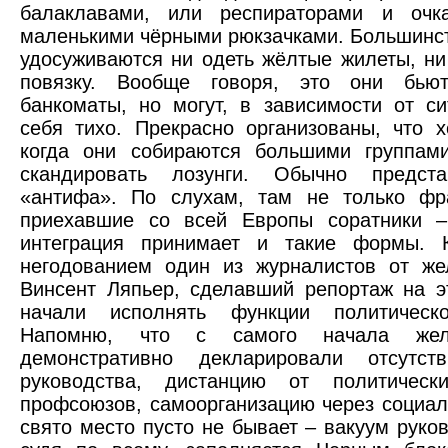
балаклавами, или респираторами и очк
маленькими чёрными рюкзачками. Большинс
удосуживаются ни одеть жёлтые жилеты, н
повязку. Вообще говоря, это они бью
банкоматы, но могут, в зависимости от си
себя тихо. Прекрасно организованы, что 
когда они собираются большими группам
скандировать лозунги. Обычно предст
«антифа». По слухам, там не только фр
приехавшие со всей Европы соратники –
интеграция принимает и такие формы. 
негодованием один из журналистов от же
Винсент Ляпьер, сделавший репортаж на э
начали исполнять функции политическ
Напомню, что с самого начала жел
демонстративно декларировали отсутст
руководства, дистанцию от политичес
профсоюзов, самоорганизацию через социал
свято место пусто не бывает – вакуум руко