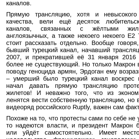
каналов.
Прямую трансляцию, хотя и невысокого 
качества, вели ещё десяток любительск
каналов, связанных с жёлтыми жил
англоязычных, а также некоего некоего E2 
стоит рассказать отдельно. Вообще говоря
бывший турецкий канал, начавший трансля
2007, и прекратившей её 31 января 2016 
более не существующий. Но только Макрон 
поводу геноцида армян, Эрдоган ему возрази
– умерший было турецкий канал воскрес 
начал давать прямую трансляцию прот
жилетов! И неважно того, что из эконо
ленятся вести собственную трансляцию, но 
видеоряд российского Ruptly, важен сам факт
Похоже на то, что протесты сами по себе не у
то надеются власти, и президент Макрон б
или уйдёт самостоятельно. Имеет мест