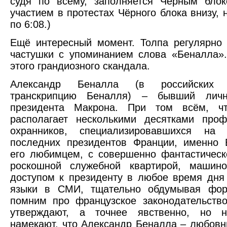
судя по всему, заполняется Черным блок
участием в протестах Чёрного блока внизу, 
по 6:08.)
Ещё интересный момент. Толпа регулярно
частушки с упоминанием слова «Беналла»
этого грандиозного скандала.
Александр Беналла (в российски
транскрипцию Беналля) – бывший личн
президента Макрона. При том всём, ч
располагает несколькими десятками проф
охранников, специализировавшихся на
последних президентов Франции, именно 
его любимцем, с совершенно фантастическ
роскошной служебной квартирой, маши
доступом к президенту в любое время дня
языки в СМИ, тщательно обдумывая фор
помним про французское законодательств
утверждают, а точнее явственно, но 
намекают, что Александр Беналла – любовн