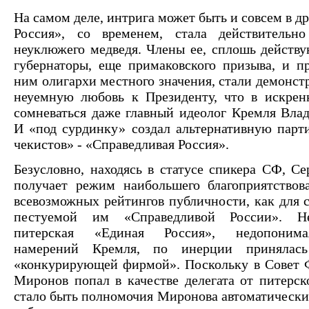
На самом деле, интрига может быть и совсем в д
Россия», со временем, стала действительн
неуклюжего медведя. Члены ее, сплошь действ
губернаторы, еще примаковского призыва, и 
ним олигархи местного значения, стали демонст
неуемную любовь к Президенту, что в искрен
сомневаться даже главный идеолог Кремля Влад
И «под сурдинку» создал альтернативную пар
чекистов» - «Справедливая Россия».
Безусловно, находясь в статусе спикера СФ, С
получает режим наибольшего благоприятствов
всевозможных рейтингов публичности, как для с
пестуемой им «Справедливой России». Не
питерская «Единая Россия», недопоним
намерений Кремля, по инерции принялась
«конкурирующей фирмой». Поскольку в Совет 
Миронов попал в качестве делегата от питерск
стало быть полномочия Миронова автоматически 