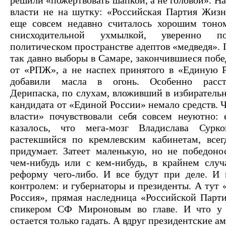
власти не на шутку: «Российская Партия Жизн
еще совсем недавно считалось хорошим тоном
снисходительной ухмылкой, уверенно п
политическом пространстве адептов «медведя».
так давно выборы в Самаре, закончившиеся побе
от «РПЖ», а не наспех принятого в «Единую 
добавили масла в огонь. Особенно расст
Дерипаска, по слухам, вложивший в избирател
кандидата от «Единой России» немало средств. 
власти» почувствовали себя совсем неуютно:
казалось, что мега-мозг Владислава Сурко
растекшийся по кремлевским кабинетам, всег
придумает. Затеет маленькую, но не победон
чем-нибудь или с кем-нибудь, в крайнем случ
реформу чего-либо. И все будут при деле. И 
контролем: и губернаторы и президенты. А тут 
Россия», прямая наследница «Российской Парт
спикером СФ Мироновым во главе. И что у 
остается только гадать. А вдруг президентские а