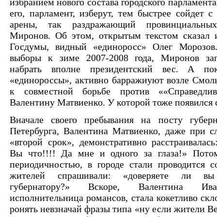
избранием нового состава городского парламента
его, парламент, изберут, тем быстрее сойдет с
арены, так раздражающий провинциальных
Миронов. Об этом, открытым текстом сказал 
Госдумы, видный «единоросс» Олег Морозов
выборы к зиме 2007-2008 года, Миронов за
набрать вполне президентский вес. А по
«единороссы», активно барражиуют возле Смоль
к совместной борьбе против ««Справедли
Валентину Матвиенко. У которой тоже появился 
Вначале своего пребывания на посту губерн
Петербурга, Валентина Матвиенко, даже при с
«второй срок», демонстративно расстраивалась
Вы что!!!! Да мне и одного за глаза!» Пото
периодичностью, в городе стали проводится с
жителей спрашивали: «доверяете ли в
губернатору?» Вскоре, Валентина Ива
исполнительница романсов, стала кокетливо скл
ронять невзначай фразы типа «ну если жители В