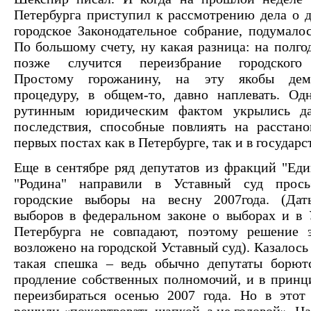
Петербурга приступил к рассмотрению дела о д
городское Законодательное собрание, подумалос
По большому счету, ну какая разница: на полго
позже случится переизбрание городского
Простому горожанину, на эту якобы демо
процедуру, в общем-то, давно наплевать. Од
рутинным юридическим фактом укрылись д
последствия, способные повлиять на расстан
первых постах как в Петербурге, так и в государс
Еще в сентябре ряд депутатов из фракций "Еди
"Родина" направили в Уставный суд прось
городские выборы на весну 2007года. (Дат
выборов в федеральном законе о выборах и в 
Петербурга не совпадают, поэтому решение э
возложено на городской Уставный суд). Казалось 
такая спешка – ведь обычно депутаты борютс
продление собственных полномочий, и в принц
переизбираться осенью 2007 года. Но в этот
решили «пожертвовать шапкой, а не головой». Н