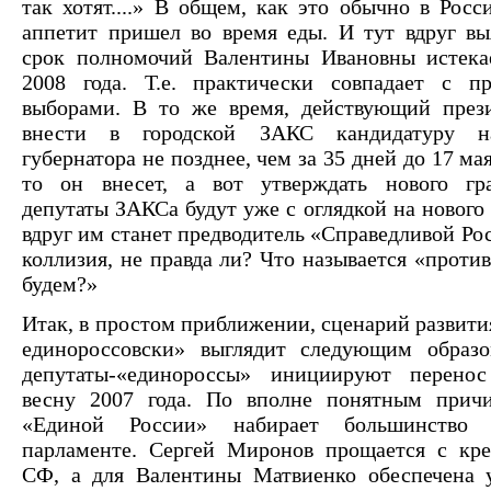
так хотят....» В общем, как это обычно в Росс
аппетит пришел во время еды. И тут вдруг вы
срок полномочий Валентины Ивановны истека
2008 года. Т.е. практически совпадает с пр
выборами. В то же время, действующий прези
внести в городской ЗАКС кандидатуру н
губернатора не позднее, чем за 35 дней до 17 ма
то он внесет, а вот утверждать нового гра
депутаты ЗАКСа будут уже с оглядкой на нового
вдруг им станет предводитель «Справедливой Ро
коллизия, не правда ли? Что называется «проти
будем?»
Итак, в простом приближении, сценарий развити
единороссовски» выглядит следующим образо
депутаты-«единороссы» инициируют перено
весну 2007 года. По вполне понятным прич
«Единой России» набирает большинство 
парламенте. Сергей Миронов прощается с кре
СФ, а для Валентины Матвиенко обеспечена у