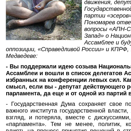
движения, депу
Государственно
партии «эсеров
Пономарев отве
вопросы «АПН-С
Запад» о Нацио
Ассамблее и бу
оппозиции, «Справедливой России» и КПРФ,
Медведеве:
- Вы поддержали идею созыва Националь
Ассамблеи и вошли в список делегатов А
избранных на конференции левых сил. Ка
смысл, если вы - депутат действующего р
парламента, да еще и от одной из партий 
- Государственная Дума сохраняет свое п
важного института государственной власти, 
взгляд, и потеряла, вместе с дискуссиями,
«парламента». Тем не менее, политик, к
влиять на процесс принятия решений в ст