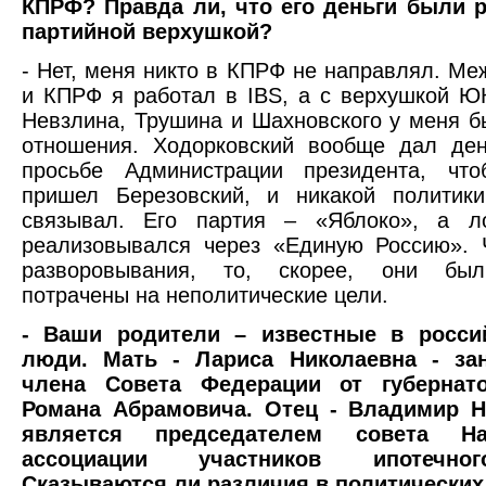
КПРФ? Правда ли, что его деньги были 
партийной верхушкой?
- Нет, меня никто в КПРФ не направлял. 
и КПРФ я работал в IBS, а с верхушкой 
Невзлина, Трушина и Шахновского у меня 
отношения. Ходорковский вообще дал де
просьбе Администрации президента, чт
пришел Березовский, и никакой политик
связывал. Его партия – «Яблоко», а л
реализовывался через «Единую Россию». 
разворовывания, то, скорее, они был
потрачены на неполитические цели.
- Ваши родители – известные в росси
люди. Мать - Лариса Николаевна - за
члена Совета Федерации от губернато
Романа Абрамовича. Отец - Владимир Н
является председателем совета На
ассоциации участников ипотечно
Сказываются ли различия в политических