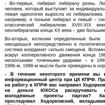
- Во-первых, либерал либералу рознь. Л
человек, который выступает за индивидуаль
левая идеология выросла из либерализма.
например, и поныне либерал и левый – си
классический либерализм XVIII-XIX ве
неолиберализм конца XX века – две большие
Во-вторых, иллюзии определенные были. 
находишься непосредственно в политическ
система координат сильно смещена. Вспом
вокруг кооперативного движения конца 19
несколькими точечными ударами – в 1993
1996-м, 1998-м мысли были приведены в нор
- В течение некоторого времени вы в
информационный центр при ЦК КПРФ. Пра
на работу в КПРФ вас направил Ходорков
на деньги ЮКОСа раскручивать 
молодёжные проекты партии? К
преследовал Ходорковский, вкладыва