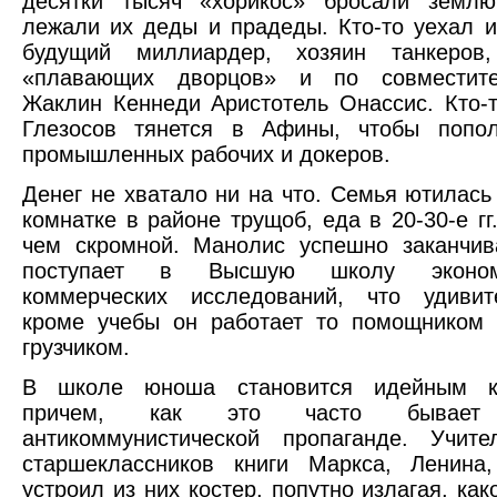
десятки тысяч «хорикос» бросали землю
лежали их деды и прадеды. Кто-то уехал и
будущий миллиардер, хозяин танкеров,
«плавающих дворцов» и по совместите
Жаклин Кеннеди Аристотель Онассис. Кто-т
Глезосов тянется в Афины, чтобы попо
промышленных рабочих и докеров.
Денег не хватало ни на что. Семья ютилась
комнатке в районе трущоб, еда в 20-30-е гг
чем скромной. Манолис успешно заканчив
поступает в Высшую школу эконом
коммерческих исследований, что удивит
кроме учебы он работает то помощником 
грузчиком.
В школе юноша становится идейным ко
причем, как это часто бывает 
антикоммунистической пропаганде. Учит
старшеклассников книги Маркса, Ленина
устроил из них костер, попутно излагая, ка