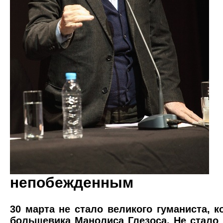
непобежденным
30 марта не стало великого гуманиста, 
большевика Манолиса Глезоса. Не стало 