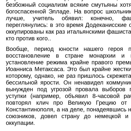
безбожный социализм всякие смутьяны хотя
богоспасенной Элладе. На вопрос школьник
лучше, учитель обявил: конечно, фа
переглянулись: в это время Додеканисские 
оккупированы как раз итальянскими фашиста
кто против кого..
Вообще, период юности нашего героя 
восстановление в стране монархии и 
установление режима крайне правого прем
Иоанниса Метаксаса. Это был крайне жестки
которому, однако, не раз пришлось скрежета
бессильной ярости. Он ненавидел коммуни
вынужден под угрозой провала выборов 
уступки (например, объявил 8-часовой ра
повторял клич про Великую Грецию от
Константинополя, а на деле, понадеявшись н
союзников, довел страну до немецкой и 
оккупации.