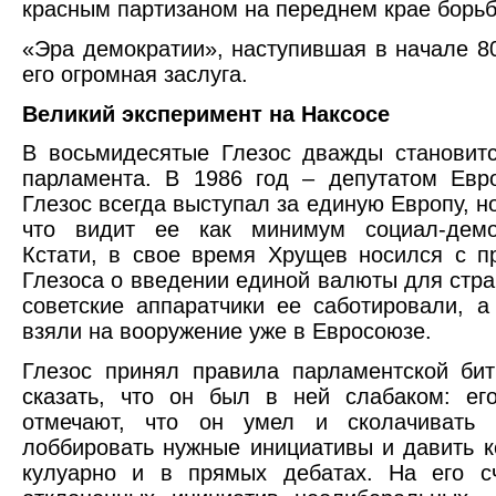
красным партизаном на переднем крае борь
«Эра демократии», наступившая в начале 80-
его огромная заслуга.
Великий эксперимент на Наксосе
В восьмидесятые Глезос дважды становит
парламента. В 1986 год – депутатом Евр
Глезос всегда выступал за единую Европу, н
что видит ее как минимум социал-демок
Кстати, в свое время Хрущев носился с 
Глезоса о введении единой валюты для стр
советские аппаратчики ее саботировали, а
взяли на вооружение уже в Евросоюзе.
Глезос принял правила парламентской би
сказать, что он был в ней слабаком: ег
отмечают, что он умел и сколачивать 
лоббировать нужные инициативы и давить к
кулуарно и в прямых дебатах. На его сч