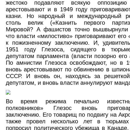
жестоко подавляют всякую оппозицию
арестовывают и в 1949 году приговариваю
казни. Но народный и международный р
столь велик («Казнить первого парти
Мировой? А фашистов точно вышвырнули 
что власти «милостиво» приговаривают его 
к пожизненному заключению. И, удивител
1951 году Глезоса, сидящего в тюрьм
депутатом парламента (власти позорно его 
По амнистии Глезоса освобождают, но в 1
вновь арестовывают по обвинению в шпион
СССР. И вновь он, находясь за решеткой
депутатом, и вновь власти аннулируют манда
Во время режима печально известн
полковников» Глезос вновь пригова
заключению. Его товарищ по подвигу на Акр
также провел несколько лет в тюрьмах
попросил политического убежища в Канаде,