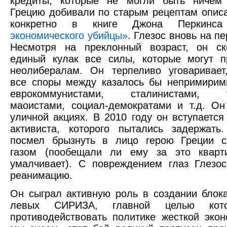
кредиты, которые не могли быть ничем 
Грецию добивали по старым рецептам опис
конкретно в книге Джона Перкин
экономического убийцы»
. Глезос вновь на п
Несмотря на преклонный возраст, он ск
единый кулак все силы, которые могут п
неолибералам. Он терпеливо уговаривает
все споры между казалось бы непримирим
еврокоммунистами, сталинистами, тр
маоистами, социал-демократами и т.д. Он
уличной акциях. В 2010 году он вступается
активиста, которого пытались задержать
посмел брызнуть в лицо герою Греции с
газом (пообещали ли ему за это кварти
умалчивает). С повреждением глаз Глезо
реанимацию.
Он сыграл активную роль в создании блок
левых СИРИЗА, главной целью кот
противодействовать политике жесткой экон