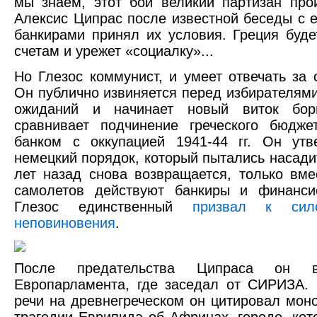
мы знаем, этот бой великий партизан про
Алексис Ципрас после известной беседы с 
банкирами принял их условия. Греция буде
счетам и урежет «социалку»...
Но Глезос коммунист, и умеет отвечать за 
Он публично извиняется перед избирателями
ожиданий и начинает новый виток бор
сравнивает подчинение греческого бюдже
банком с оккупацией 1941-44 гг. Он утв
немецкий порядок, который пытались насади
лет назад снова возвращается, только вме
самолетов действуют банкиры и финанси
Глезос единственный
призвал к сил
неповиновения
.
После предательства Ципраса он 
Европарламента, где заседал от СИРИЗА.
речи на древнегреческом он цитировал моно