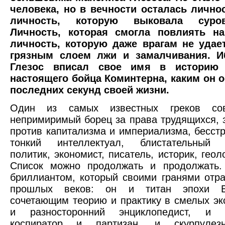
человека, но в вечности осталась лично
личность, которую выковала суро
Личность, которая смогла повлиять на
личность, которую даже врагам не удае
грязным слоем лжи и замалчивания. И
Глезос вписал свое имя в историю 
настоящего бойца Коминтерна, каким он 
последних секунд своей жизни.
Один из самых известных греков совр
непримиримый борец за права трудящихся, 
против капитализма и империализма, бесст
тонкий интеллектуал, блистательный о
политик, экономист, писатель, историк, геолог
Список можно продолжать и продолжать.
бриллиантом, который своими гранями отр
прошлых веков: он и титан эпохи Во
сочетающим теорию и практику в смелых эк
и разносторонний энциклопедист, и т
коспиратор и партизан, и скурпулез