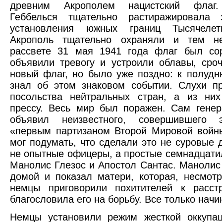
древним Акрополем нацистский флаг.
Геббелься тщательно растиражировала 
установления южных границ Тысячелет
Акрополь тщательно охраняли и тем н
рассвете 31 мая 1941 года флаг был со
объявили тревогу и устроили облавы, сро
новый флаг, но было уже поздно: к полудн
знал об этом знаковом событии. Слухи п
посольства нейтральных стран, а из ни
прессу. Весь мир был поражен. Сам гене
объявил неизвестного, совершившего 
«первым партизаном Второй Мировой войн
мог подумать, что сделали это не суровые 
не опытные офицеры, а простые семнадцати
Манолис Глезос и Апостол Сантас. Манолис
домой и показал матери, которая, несмотр
немцы приговорили похитителей к расстр
благословила его на борьбу. Все только начи
Немцы установили режим жесткой оккупац