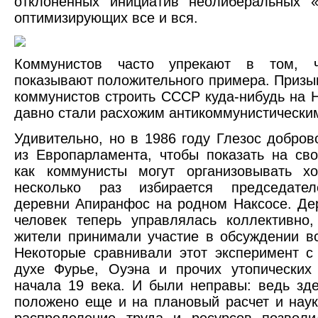
отклоненных инициатив неолиберальных «
оптимизирующих все и вся.
Коммунистов часто упрекают в том, 
показывают положительного примера. Призы
коммунистов строить СССР куда-нибудь на
давно стали расхожим антикоммунистически
Удивительно, но в 1986 году Глезос добров
из Европарламента, чтобы показать на св
как коммунисты могут организовывать хо
несколько раз избирается председате
деревни Апиранфос на родном Наксосе. Де
человек теперь управлялась коллективно
жители принимали участие в обсуждении в
Некоторые сравнивали этот эксперимент 
духе Фурье, Оуэна и прочих утопических
начала 19 века. И были неправы: ведь зд
положено еще и на плановый расчет и наук
распределение труда и ресурсов позволи