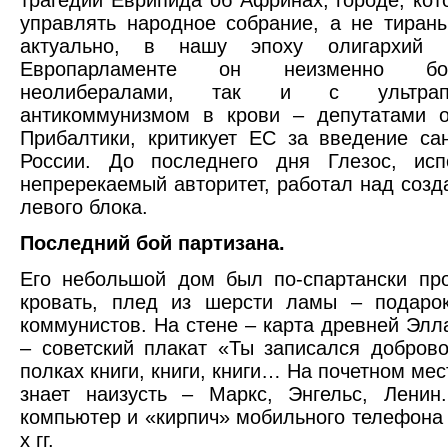
трагедии Еврипида об Афринах, городе, ко
управлять народное собрание, а не тиран
актуально, в нашу эпоху олигархий
Европарламенте он неизменно бо
неолибералами, так и с ультра
антикоммунизмом в крови – депутатами 
Прибалтики, критикует ЕС за введение са
России. До последнего дня Глезос, исп
непререкаемый авторитет, работал над созд
левого блока.
Последний бой партизана.
Его небольшой дом был по-спартански про
кровать, плед из шерсти ламы – подарок
коммунистов. На стене – карта древней Элл
– советский плакат «Ты записался добров
полках книги, книги, книги… На почетном мест
знает наизусть – Маркс, Энгельс, Ленин
компьютер и «кирпич» мобильного телефона 
х гг.