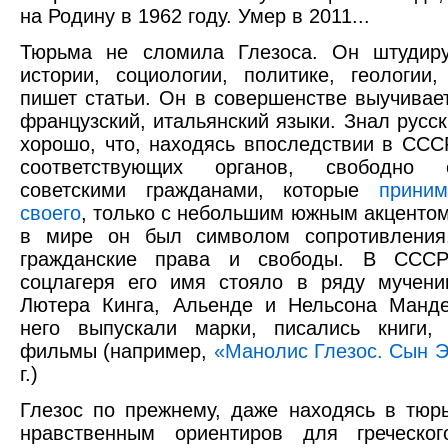
на Родину в 1962 году. Умер в 2011...
Тюрьма не сломила Глезоса. Он штудиру
истории, социологии, политике, геологии,
пишет статьи. Он в совершенстве выучивает
французский, итальянский языки. Знал русск
хорошо, что, находясь впоследствии в СССР
соответствующих органов, свободно
советскими гражданами, которые
прини
своего
, только с небольшим южным акцентом
в мире он был символом сопротивления
гражданские права и свободы. В СССР
соцлагеря его имя стояло в ряду мучени
Лютера Кинга, Альенде и Нельсона Манде
него выпускали марки, писались книги, 
фильмы (например,
«Манолис Глезос. Сын 
г.)
Глезос по прежнему, даже находясь в тюр
нравственным ориентиров для греческог