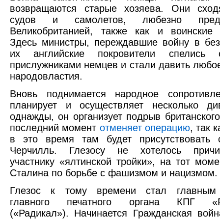
возвращаются старые хозяева. Они сход
судов и самолетов, любезно предо
Великобританией, также как и воинские 
Здесь министры, переждавшие войну в без
их английские покровители спелись
прислужниками немцев и стали давить любо
народовластия.
Вновь поднимается народное сопротивле
планирует и осуществляет несколько див
однажды, он организует подрыв британского
последний момент
отменяет операцию
, так к
в это время там будет присутствовать 
Черчилль. Глезосу не хотелось причи
участнику «ялтинской тройки», на тот моме
Сталина по борьбе с фашизмом и нацизмом.
Глезос к тому времени стал главным 
главного печатного органа КПГ «Ри
(«Радикал»). Начинается Гражданская войн