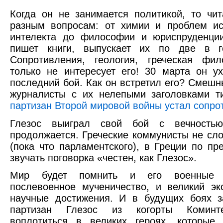
Когда он не занимается политикой, то чит
разным вопросам: от химии и проблем ис
интелекта до философии и юриспруденци
пишет книги, выпускает их по две в г
Сопротивления, геология, греческая фил
только не интересует его! 30 марта он у
последний бой. Как он встретил его? Смешн
журналисты с их нелепыми заголовками 
партизан Второй мировой войны устал сопро
Глезос выиграл свой бой с вечностью
продолжается. Греческие коммунисты не сл
(пока что парламентского), в Греции по пр
звучать поговорка «честен, как Глезос».
Мир будет помнить и его военные 
послевоенное мученичество, и великий эк
научные достижения. И в будущих боях з
партизан Глезос из когорты Коминт
воплотиться в великих героях, которые 