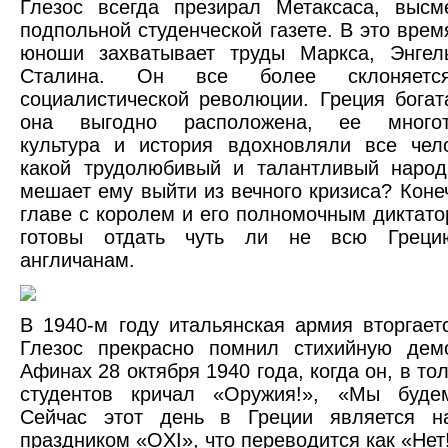
Глезос всегда презирал Метаксаса, высм
подпольной студенческой газете. В это врем
юноши захватывает труды Маркса, Энгель
Сталина. Он все более склоняет
социалистической революции. Греция богат
она выгодно расположена, ее многоты
культура и история вдохновляли все чел
какой трудолюбивый и талантливый народ
мешает ему выйти из вечного кризиса? Конеч
главе с королем и его полномочным диктато
готовы отдать чуть ли не всю Греци
англичанам.
В 1940-м году итальянская армия вторгает
Глезос прекрасно помнил стихийную дем
Афинах 28 октября 1940 года, когда он, в то
студентов кричал «Оружия!», «Мы будем
Сейчас этот день в Греции является н
праздником «OXI», что переводится как «Нет