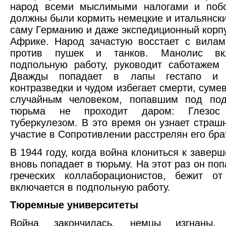
народ всеми мыслимыми налогами и побо
должны были кормить немецкие и итальянски
саму Германию и даже экспедиционный корп
Африке. Народ зачастую восстает с вила
против пушек и танков. Манолис вк
подпольную работу, руководит саботажем 
Дважды попадает в лапы гестапо и и
контразведки и чудом избегает смерти, суме
случайным человеком, попавшим под под
тюрьма не проходит даром: Глезос 
туберкулезом. В это время он узнает страшн
участие в Сопротивлении расстрелян его бра
В 1944 году, когда война клониться к завер
вновь попадает в тюрьму. На этот раз он по
греческих коллаборационистов, бежит от
включается в подпольную работу.
Тюремные университеты
Война закончилась, немцы изгнаны