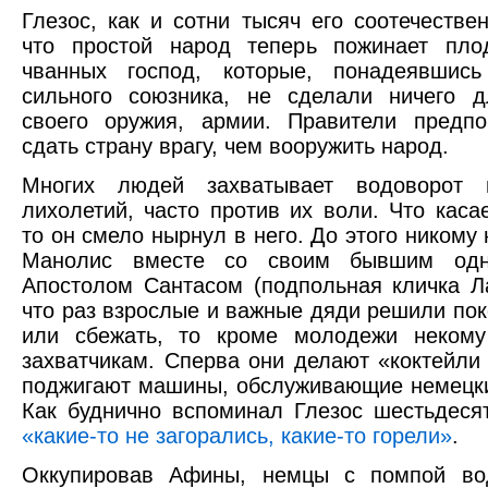
Глезос, как и сотни тысяч его соотечествен
что простой народ теперь пожинает пло
чванных господ, которые, понадеявшис
сильного союзника, не сделали ничего д
своего оружия, армии. Правители предпо
сдать страну врагу, чем вооружить народ.
Многих людей захватывает водоворот и
лихолетий, часто против их воли. Что касае
то он смело нырнул в него. До этого никому
Манолис вместе со своим бывшим одно
Апостолом Сантасом (подпольная кличка Л
что раз взрослые и важные дяди решили пок
или сбежать, то кроме молодежи некому
захватчикам. Сперва они делают «коктейли
поджигают машины, обслуживающие немецк
Как буднично вспоминал Глезос шестьдесят
«какие-то не загорались, какие-то горели»
.
Оккупировав Афины, немцы с помпой во