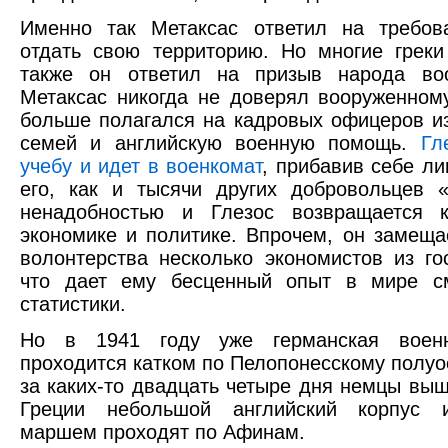
Именно так Метаксас ответил на требов
отдать свою территорию. Но многие греки
также он ответил на призыв народа воо
Метаксас никогда не доверял вооруженном
больше полагался на кадровых офицеров и
семей и английскую военную помощь.
Гл
учебу и идет в военкомат
, прибавив себе ли
его, как и тысячи других добровольцев 
ненадобностью и Глезос возвращается 
экономике и политике. Впрочем, он замеща
волонтерства несколько экономистов из го
что дает ему бесценный опыт в мире см
статистики.
Но в 1941 году уже германская воен
проходится катком по Пелопонесскому полуос
за каких-то двадцать четыре дня немцы вы
Греции небольшой английский корпус 
маршем проходят по Афинам.