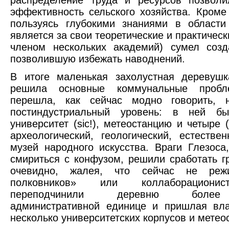
эффективность сельского хозяйства. Кроме 
пользуясь глубокими знаниями в области
является за свои теоретические и практичес
членом нескольких академий) сумел созд
позволившую избежать наводнений.
В итоге маленькая захолустная деревушк
решила основные коммунальные проб
перешла, как сейчас модно говорить,
постиндустриальный уровень: в ней б
университет (sic!), метеостанцию и четыре (
археологический, геологический, естестве
музей народного искусства. Враги Глезоса
смириться с конфузом, решили сработать гр
очевидно, жалея, что сейчас не реж
полковников» или коллаборациони
переподчинили деревню более
административной единице и пришлая вла
несколько университетских корпусов и метео