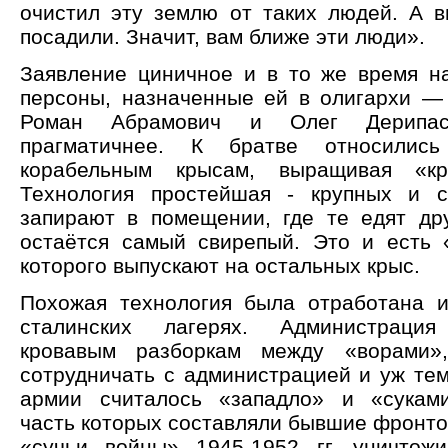
очистил эту землю от таких людей. А 
посадили. Значит, вам ближе эти люди».
Заявление циничное и в то же время на
персоны, назначенные ей в олигархи —
Роман Абрамович и Олег Дерипас
прагматичнее. К братве относилис
корабельным крысам, выращивая «кр
Технология простейшая - крупных и с
запирают в помещении, где те едят дру
остаётся самый свирепый. Это и есть 
которого выпускают на остальных крыс.
Похожая технология была отработана 
сталинских лагерях. Администрация
кровавым разборкам между «ворами»
сотрудничать с администрацией и уж тем
армии считалось «западло» и «суками
часть которых составляли бывшие фронто
«сучьи войны» 1945-1952 гг. уничтож