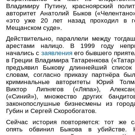
Владимиру Путину, красноярский поли
авторитет Анатолий Быков («Челентано»
«это уже 20 лет назад проходил в г
Мещанском суде».
Действительно, параллели между тогд
арестами налицо. В 1999 году непр
начались с
заявления
его бывшего прияте
в Греции Владимира Татаренкова («Татар
предъявил Быкову длиннейший список 
словам, согласно приказу партнёра бы
криминальные авторитеты Юрий Толма
Виктор Липнягов («Ляпа»), Алексан
(«Синий»), множество других бандито
законопослушные бизнесмены из город
Губин и Сергей Скоробогатов.
Сейчас история повторяется: тот же 
опять обвинил Быкова в убийстве.