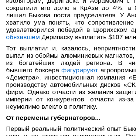
изоляторам, Дерипаска и Абрамович с
сократили его долю в КрАзе до 4%, а 
лишил Быкова поста председателя. У Ан
хватило ума понять, что сопротивление
удовлетворился победой в Цюрихском а
обязавшем
Дерипаску выплатить $107 млн
Тот выплатил и, казалось, неприятности
выпал из обоймы алюминиевых магнатов, 
из богатейших людей региона. В чи
бывшего боксёра
фигурируют
агропромыш
«Деметра», инвестиционная компания «Е
производству автомобильных дисков «СК
фирм. Однако отчасти из желания защити
империи от конкурентов, отчасти из-з
неумолимо влекло в политику.
От перемены губернаторов...
Первый реальный политический опыт Быко
году, и он оказался отрицательным. По