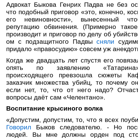
Адвокат Быкова Генрих Падва не без о
что подобный приговор «это, конечно, ко
его невиновности», вынесенный чт
репутацию обвинения. (Примерно тако
производит и приговор по делу об убийств
ом с подзащитного Падвы
сняли
судимо
придало «правосудию» совсем уж анекдот
Когда же двадцать лет спустя его повяза
опять по заявлению «Татарина»
происходящего превзошла сюжеты Ка
заказчик множества убийц, то почему о
если нет, то, что от него надо? Отчас
вопросы даёт сам «Челентано».
Воспитание крысиного волка
«Допустим, допустим, то, что я всех поуби
Говорил
Быков следователю. - Но пос
людей. Вы мне должны орден под сто