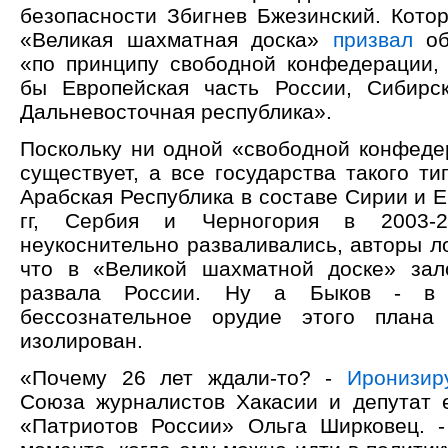
безопасности Збигнев Бжезинский. Котор
«Великая шахматная доска»
призвал
об
«по принципу свободной конфедерации,
бы Европейская часть России, Сибирс
Дальневосточная республика».
Поскольку ни одной «свободной конфеде
существует, а все государства такого т
Арабская Республика в составе Сирии и Е
гг, Сербия и Черногория в 2003-2
неукоснительно разваливались, авторы л
что в «Великой шахматной доске» зал
развала России. Ну а Быков - в
бессознательное орудие этого план
изолирован.
«Почему 26 лет ждали-то? -
Иронизир
Союза журналистов Хакасии и депутат 
«Патриотов России» Ольга Ширковец. 