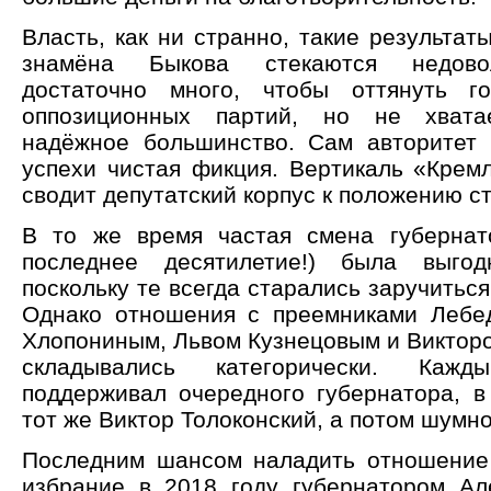
Власть, как ни странно, такие результат
знамёна Быкова стекаются недово
достаточно много, чтобы оттянуть г
оппозиционных партий, но не хвата
надёжное большинство. Сам авторитет 
успехи чистая фикция. Вертикаль «Крем
сводит депутатский корпус к положению ст
В то же время частая смена губернат
последнее десятилетие!) была выгод
поскольку те всегда старались заручиться
Однако отношения с преемниками Лебе
Хлопониным, Львом Кузнецовым и Викторо
складывались категорически. Ка
поддерживал очередного губернатора, 
тот же Виктор Толоконский, а потом шумно
Последним шансом наладить отношение
избрание в 2018 году губернатором Ал