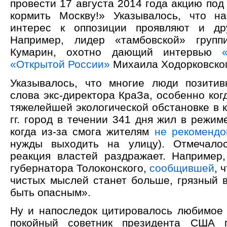
провести 17 августа 2014 года акцию под
кормить Москву!» Указывалось, что н
интерес к оппозиции проявляют и дру
Например, лидер «тамбовской» групп
Кумарин, охотно дающий интервью
«Открытой России»
Михаила Ходорковског
Указывалось, что многие люди позити
слова экс-директора КраЗа, особенно ког
тяжелейшей экологической обстановке в к
гг. город в течении 341 дня жил в режим
когда из-за смога жителям
не рекомендо
нужды выходить на улицу). Отмечалос
реакция властей раздражает. Например
губернатора Толоконского,
сообщившей
, 
чистых мыслей станет больше, грязный в
быть опасным».
Ну и напоследок цитировалось любимое
покойный советник президента США 