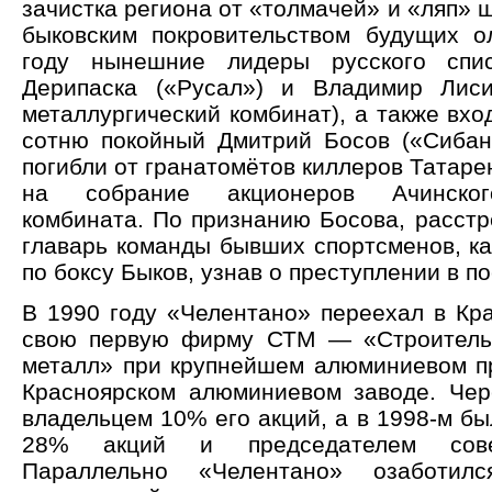
зачистка региона от «толмачей» и «ляп» 
быковским покровительством будущих о
году нынешние лидеры русского спи
Дерипаска («Русал») и Владимир Лиси
металлургический комбинат), а также вх
сотню покойный Дмитрий Босов («Сибан
погибли от гранатомётов киллеров Татарен
на собрание акционеров Ачинског
комбината. По признанию Босова, расст
главарь команды бывших спортсменов, ка
по боксу Быков, узнав о преступлении в п
В 1990 году «Челентано» переехал в Кра
свою первую фирму СТМ ― «Строительс
металл» при крупнейшем алюминиевом 
Красноярском алюминиевом заводе. Чер
владельцем 10% его акций, а в 1998-м б
28% акций и председателем сове
Параллельно «Челентано» озаботилс