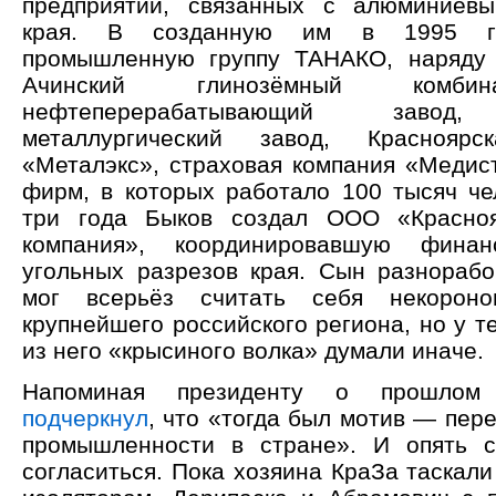
предприятий, связанных с алюминиевы
края. В созданную им в 1995 го
промышленную группу ТАНАКО, наряду
Ачинский глинозёмный комбин
нефтеперерабатывающий завод,
металлургический завод, Краснояр
«Металэкс», страховая компания «Медист
фирм, в которых работало 100 тысяч че
три года Быков создал ООО «Красноя
компания», координировавшую финан
угольных разрезов края. Сын разнораб
мог всерьёз считать себя некороно
крупнейшего российского региона, но у т
из него «крысиного волка» думали иначе.
Напоминая президенту о прошлом
подчеркнул
, что «тогда был мотив — пе
промышленности в стране». И опять 
согласиться. Пока хозяина КраЗа таскал