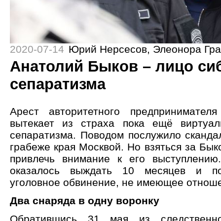
2020-07-14
Юрий Нерсесов
,
Элеонора Гр
Анатолий Быков – лицо си
сепаратизма
Арест авторитетного предпринимателя
вытекает из страха пока ещё виртуал
сепаратизма. Поводом послужило сканда
грабеже края Москвой. Но взяться за Бык
привлечь внимание к его выступлению
оказалось выждать 10 месяцев и по
уголовное обвинение, не имеющее отноше
Два снаряда в одну воронку
Обратившись 31 мая из следственно