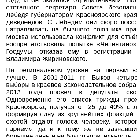
отставного секретаря Совета безопас
Лебедя губернатором Красноярского края
дивидендов. С Лебедем они скоро поссо
натравливать на бывшего союзника пра
Москва использовала конфликт для отъё
воспрепятствовала попытке «Челентано»
Госдумы, отказав ему в регистрации
Владимира Жириновского.
На региональном уровне на первый вз
лучше. В 2001-2011 гг. Быков четыр
выборы в краевое Законодательное собра
2013 года провел в депутаты свое
Одновременно его список трижды прох
Красноярска, получая от 25 до 40% с 
формируя одну из крупнейших фракций.
охотой отдают голоса человеку, которо
парнем», да и к тому же не зазнавши
большие деньги на благотворительность.