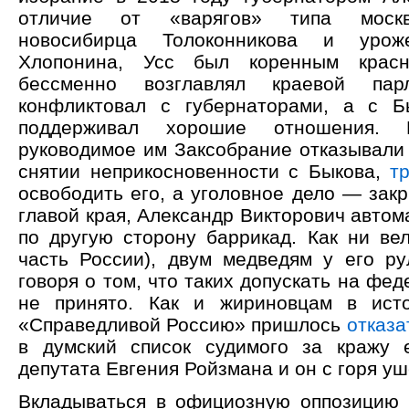
отличие от «варягов» типа москв
новосибирца Толоконникова и урож
Хлопонина, Усс был коренным красн
бессменно возглавлял краевой парл
конфликтовал с губернаторами, а с Б
поддерживал хорошие отношения.
руководимое им Заксобрание отказывали 
снятии неприкосновенности с Быкова,
т
освободить его, а уголовное дело — закр
главой края, Александр Викторович автом
по другую сторону баррикад. Как ни вел
часть России), двум медведям у его ру
говоря о том, что таких допускать на фе
не принято. Как и жириновцам в ист
«Справедливой Россию» пришлось
отказа
в думский список судимого за кражу е
депутата Евгения Ройзмана и он с горя уш
Вкладываться в официозную оппозицию 