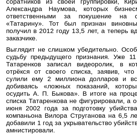
соратников из своей группировки, Ки
Александра Наумова, которых бизне
ответственными за покушение на 
«Татарину». Тот был признан виновн
получил в 2012 году 13,5 лет, а теперь в
заказчике.
Выглядит не слишком убедительно. Особ
судьбу предыдущего признания. Уже 1
Татаренков записал видеоролик, в ко
отрёкся от своего списка, заявив, что
сулили ему 2 миллиона долларов и вс
добиваясь «ложных показаний, котор
осудить А. П. Быкова». В итоге на проц
списка Татаренкова не фигурировали, а 
июня 2002 года за подготовку убийств
компаньона Вилора Струганова на 6,5 ле
добавили 1 год за укрывательство убийств
амнистировали.