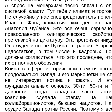
А спрос на монархизм тесно связан с ол
системой власти. Тут тебе и климат, и торгов
Не случайно у нас спецпредставитель по кл
Иванов. Фонд климатических дел возглав
Анатолия Чубайса. Это всё очень серьёзн
православного олигархического свойст
претензией на диктатуру. Эта претензия нику
Она будет и после Путина, в транзит. У пре
недостатков, в том числе и кадровых, н
должны согласиться, что это последнее, чт
их от полного оборзения.
Война в сфере исторической памяти прот
продолжаться. Запад и его марионетки не ст
не интересует истина и факты. И эт
фундаментальных основах 30-ти, 50-ти и 
давности, когда западная часть антиг
коалиции сделала ставку на наци
коллаборационистов, бывших нацистов. Н
орудие Запада против России. Поэтому я вс