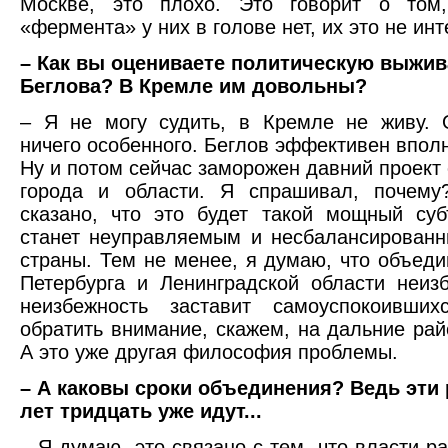
Москве, это плохо. Это говорит о том,
«фермента» у них в голове нет, их это не инт
– Как вы оцениваете политическую выжи
Беглова? В Кремле им довольны?
– Я не могу судить, в Кремле не живу. 
ничего особенного. Беглов эффективен вполн
Ну и потом сейчас заморожен давний проект
города и области. Я спрашивал, почем
сказано, что это будет такой мощный суб
станет неуправляемым и несбалансирован
страны. Тем не менее, я думаю, что объеди
Петербурга и Ленинградской области неиз
неизбежность заставит самоуспокоивших
обратить внимание, скажем, на дальние рай
А это уже другая философия проблемы.
– А каковы сроки объединения? Ведь эти
лет тридцать уже идут...
– Я думаю, это связано с тем, что власти р