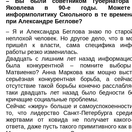
– Вы были советником губернатора
Яковлева в 90-е годы. Можете
информполитику Смольного в те времена
при Александре Беглове?
– Я и Александра Беглова знаю по старо
неплохой человек. Но другое дело, что в мо
пришёл к власти, сама специфика инф
работы резко изменилась.
Двадцать с лишним лет назад информацио
была конкурентной – помните выборы
Матвиенко? Анна Маркова как мощно выст
серьёзная конкурентная борьба, а сейча
отсутствие такой борьбы конечно расслабляе
таки двадцать лет назад было бедности 
кричащие социальные проблемы.
Сейчас «жиру» больше и самоуспокоенност
то, что лидерство Санкт-Петербурга сред
жертвами от ковида не получает какого-
ответа, даже пусть такого примитивного как 