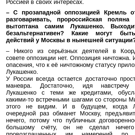
Россией в своих интересах.
– С прозападной оппозицией Кремль о
разговаривать, пророссийская поляна 
вытоптана самим Лукашенко. Выходит
безальтернативен? Какие могут быт
действий у Москвы в нынешней ситуации
– Никого из серьёзных деятелей в Коор
совете оппозиции нет. Оппозиция ничтожна. 
опасения, что к её ничтожному статусу прил
Лукашенко.
У России всегда остается достаточно прос
маневра. Достаточно, идя навстречу 
Лукашенко с теми же кредитами, обусл
какими-то встречными шагами со стороны М
этого не видим. И в будущем, когда 
очередной раз обманет Москву, предъяви
нечего, потому что публичных договоренно
большому счёту, он не сделал ничего
провозглашенных им намерений по 