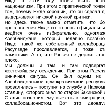
Нжде в 2016 году, чтобы взять резк
национализм. При этом с практической точки
том, почему Нжде хороший, что он сделал д
выдерживают никакой научной критики.
Но здесь также важно отметить, что бо
прославления Нжде со стороны официальны
ведётся очень избирательно, одногла
Азербайджане, который недавно возобно
Нжде, такой же собственный коллаборац
Расулзаде прославляется, и тоже ст
памятники. А то, что Россия не держит этог
плохо.
Мы должны и там, и там подвергат
жесточайшему осуждению. При этом Расул
циничная фигура. Он был одним из о
Азербайджанской демократической республи
провалилась – поступил на службу в Нарком
Сталину, которого знал по старой бакинской
Сталин позволил ему выехать в эмиграцию,
коллаборационистом. Вот это двоед