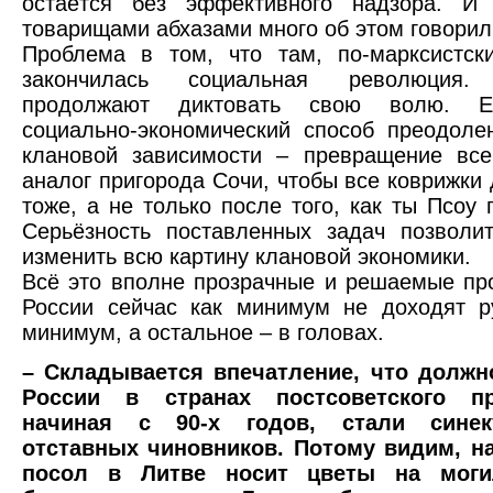
остаётся без эффективного надзора. 
товарищами абхазами много об этом говорил
Проблема в том, что там, по-марксистск
закончилась социальная революци
продолжают диктовать свою волю. Ед
социально-экономический способ преодоле
клановой зависимости – превращение все
аналог пригорода Сочи, чтобы все коврижки 
тоже, а не только после того, как ты Псоу 
Серьёзность поставленных задач позволи
изменить всю картину клановой экономики.
Всё это вполне прозрачные и решаемые пр
России сейчас как минимум не доходят р
минимум, а остальное – в головах.
– Складывается впечатление, что должн
России в странах постсоветского про
начиная с 90-х годов, стали сине
отставных чиновников. Потому видим, на
посол в Литве носит цветы на мог