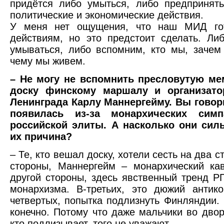
придётся либо умыться, либо предпринят
политические и экономические действия.
У меня нет ощущения, что наш МИД го
действиям, но это предстоит сделать. Л
умываться, либо вспомним, кто мы, зачем
чему мы живем.
– Не могу не вспомнить пресловутую м
доску финскому маршалу и организато
Ленинграда Карлу Маннергейму. Вы говор
появилась из-за монархических симп
российской элиты. А насколько они сил
их причина?
– Те, кто вешал доску, хотели сесть на два с
стороны, Маннергейм – монархический ка
другой стороны, здесь явственный тренд Р
монархизма. В-третьих, это дюжий антик
четвертых, попытка подлизнуть Финляндии. 
конечно. Потому что даже мальчики во дворе
кто подлизывает, того не уважают.