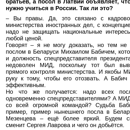
братьев, а посол в Латвии объявляет, чт
нужно учиться в России. Так ли это?
– Вы правы. Да, это связано с кадрово
министерства иностранных дел, с концепци
надо не защищать национальные интересы
любой ценой.
Говорят – я не могу доказать, но тем не
послом в Беларуси Михаилом Бабичем, кот
и должность спецпредставителя президент
недоволен МИД, поскольку тот был выв
прямого контроля министерства. И якобы 
руку к тому, чтобы его отозвать. А Бабич
эффективным.
Но что же получается: надо всех пос
одновременно спецпредставителями? А МИД
со всей огромной командой? Судьба Баб
пример, пример нынешнего посла в Белар
Мезенцева – ещё более яркий. Будем см
сменит Сергея Лаврова и чего он добьётся.