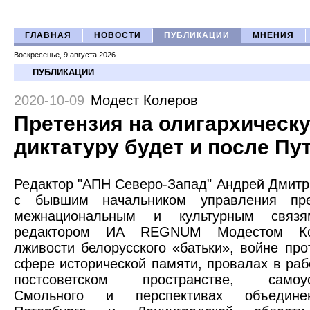
ГЛАВНАЯ
НОВОСТИ
ПУБЛИКАЦИИ
МНЕНИЯ
Воскресенье, 9 августа 2026
ПУБЛИКАЦИИ
2020-10-09
Модест Колеров
Претензия на олигархическ
диктатуру будет и после Пу
Редактор "АПН Северо-Запад" Андрей Дмитр
с бывшим начальником управления пре
межнациональным и культурным связя
редактором ИА REGNUM Модестом К
лживости белорусского «батьки», войне про
сфере исторической памяти, провалах в ра
постсоветском пространстве, самоусп
Смольного и перспективах объедине