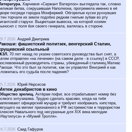
Литература.
Харчевня «Сержант Ватерлоо» выглядела так, словно
великая битва, сокрушившая Наполеона, прогремела именно в её
дворе посреди городка Монфермей. Обгорелые куски рухнувших
стен торчали из земли подобно редким гнилым зубам во рту
гигантской старухи. Выцветшая вывеска, на которой хозяин
выносил с поля боя своего генерала, валялась в стороне.
29.7.2026
Андрей Дмитриев
Ракоши: фашистский политзек, венгерский Сталин,
хрущевский ссыльный
ЖЗЛ.
70 лет назад по указке советского руководства был снят, а
затем отправлен «на лечение» (на самом деле - в ссылку) в СССР,
послевоенный руководитель страны, убежденный сталинец Матиас
Ракоши. Что это был за политик, как он управлял Венгрией и как
сложилась его судьба после падения?
25.7.2026
Юрий Нерсесов
Мятеж декабристов в кино
Общество зрелищ.
Актёрам пофиг, все отрабатывают номер без
всякого энтузиазма. Трудно сделать красиво, когда на тебя
напяливают офицерский мундир и требуют изображать хипстера,
бегущего на митинг признанного в РФ экстремистом и террористом
Алексея Навального под несуразные для XIX века мелодии
«Наутилуса» и «Мумий Тролля».
24.7.2026
Саид Гафуров