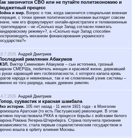
Как закончится СВО или не путайте политэкономию и
бюджетный процесс
Война и мир.
Вопрос о том, когда закончится специальная военная
операция, с точки зрения политической экономии выглядит совсем
иначе, чем его формулируют онлайн-архистратиги и телевизионные
стратопедархи – не «Сколько еще Запад согласен помогать
бандеровскому режиму»?, а «Сколько еще Запад способен
воспроизводить механизм финансирования украинского
государства?»
18.7.2026
Андрей Дмитриев
Последний римлянин Абакумов
ЖЗЛ.
Виктор Семенович Абакумов – сын истопника, грозный
нарком СМЕРШа, любитель женщин и красивой жизни, державший
в руках карающий меч госбезопасности, с которого капала кровь
врагов народа и невиновных, так и не сломленный узник системы –
именно из того разряда, наших древних римлян.
14.7.2026
Андрей Дмитриев
Топор, суувастик и красная шамбала
Эхо истории.
105 лет назад - 11 июля 1921 года - в Монголии
произошла Аратская (то есть Пастушеская) революция. В этом
активно поучаствовала РККА в процессе борьбы с войсками белого
барона Романа Унгерна-Штернберга. Страна получила признание
независимости, стала первым социалистическим государством и
прочно вошла в орбиту влияния Москвы.