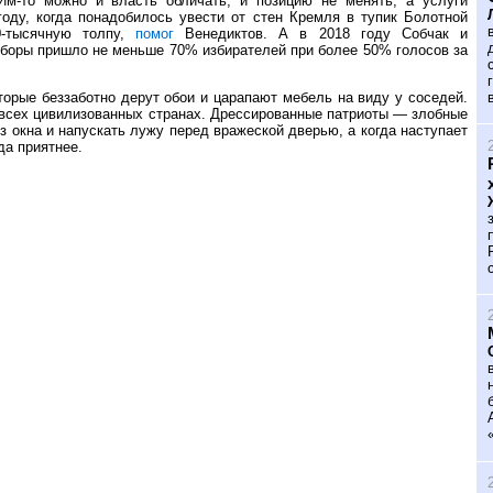
Им-то можно и власть обличать, и позицию не менять, а услуги
оду, когда понадобилось увести от стен Кремля в тупик Болотной
-тысячную толпу,
помог
Венедиктов. А в 2018 году Собчак и
ыборы пришло не меньше 70% избирателей при более 50% голосов за
орые беззаботно дерут обои и царапают мебель на виду у соседей.
о всех цивилизованных странах. Дрессированные патриоты — злобные
з окна и напускать лужу перед вражеской дверью, а когда наступает
да приятнее.