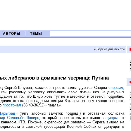
АВТОРЫ
ТЕМЫ
» Версия для печати
ных либералов в домашнем зверинце Путина
ц Сергей Шнуров, казалось, просто валял дурака. Сперва
спросил
,
 как русскому человеку описывать свою жизнь без нецензурных
дарил за то, что Шнур хоть тут не матерится и ответил подробно,
дачи» «когда при падении секции батареи на ногу нужно говорить
но
простонал
(36.40-36.52) «падла».
Царьград»
(пять злобных заметок подряд!) и отставная солистка
ир Соловьёв-Шапиро
, который ранее столь же рьяно
защищал
от
ь каналом НТВ. Похоже, скрепоносцам завидно — Серёга вышел на
едиктовым и светской тусовщицей Ксенией Собчак он допущен в