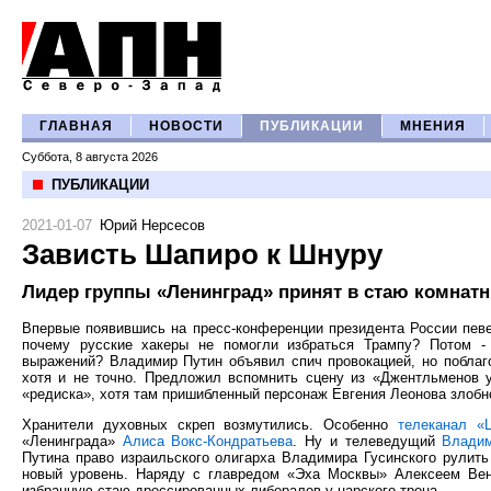
ГЛАВНАЯ
НОВОСТИ
ПУБЛИКАЦИИ
МНЕНИЯ
Суббота, 8 августа 2026
ПУБЛИКАЦИИ
2021-01-07
Юрий Нерсесов
Зависть Шапиро к Шнуру
Лидер группы «Ленинград» принят в стаю комнат
Впервые появившись на пресс-конференции президента России певе
почему русские хакеры не помогли избраться Трампу? Потом -
выражений? Владимир Путин объявил спич провокацией, но поблаго
хотя и не точно. Предложил вспомнить сцену из «Джентльменов у
«редиска», хотя там пришибленный персонаж Евгения Леонова злоб
Хранители духовных скреп возмутились. Особенно
телеканал «
«Ленинграда»
Алиса Вокс-Кондратьева
. Ну и телеведущий
Владим
Путина право израильского олигарха Владимира Гусинского рулит
новый уровень. Наряду с главредом «Эха Москвы» Алексеем Вен
избранную стаю дрессированных либералов у царского трона.