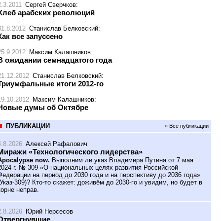
2.3.2011
Сергей Сверчков
:
Хлеб арабских революций
31.8.2012
Станислав Белковский
:
Как все запуссено
25.9.2012
Максим Калашников
:
В ожидании семнадцатого года
21.12.2012
Станислав Белковский
:
Триумфальные итоги 2012-го
19.10.2012
Максим Калашников
:
Новые думы об Октябре
ПУБЛИКАЦИИ
» Все публикации
4.8.2026
Алексей Рафалович
Миражи «Технологического лидерства»
Apocalypse now.
Выполним ли указ Владимира Путина от 7 мая
2024 г. № 309 «О национальных целях развития Российской
Федерации на период до 2030 года и на перспективу до 2036 года»
(Указ-309)? Кто-то скажет: доживём до 2030-го и увидим, но будет в
корне неправ.
2.8.2026
Юрий Нерсесов
Отвергнувшие