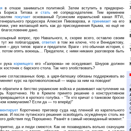
ия
в отказе заниматься политикой. Затем вступить в придворно-
ена Бориса Титова и
стать
её сопредседателем. Тем временем
сраэлян
покупает
основанный Гусинским израильский канал RTVi,
 генерального продюсера Алексея Пивоварова, и
принимает
на его
блики, уже желающей жить как до присоединения Крыма, но ещё не
 благословение дано.
озырный вопрос, про Навального, я, скорее всего, оставлю своим
и тут же поблагодарив,
ответил
в том же ключе, что и Венедиктову,
ня – двух типов: враги и предатели. Враги - это обычная история, с
потом опять воюешь... Предатели, с ними никаких разговоров быть
 и рука
кормящего
его «Газпрома» не оскудевает. Шнуров должен
 косточек с барского стола. Так чего злобствовать?
анее согласованных бояр, а царя-батюшку обязаны поддерживать во
 меняет курс на противоположный — марш за ним на поводке!
и обратили в бегство украинские войска и развивают наступление на
рь Коротченко. Но в Кремле принято решение о конструктивном
евращается в кроткого голубка. - "Те кто кричат о танковом броске
нном коммунизме? Если да — то вперёд!"
ментирует
Коротченко приговор суда над пленной из карательного
иков. И после путинского решения освободить осуждённую столь же
ного действия под Порошенко. Рванёт в самый неожиданный момент."
приятно, да и люди смеются. Как не позавидовать вольно скачущим