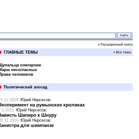
» Расширенный поиск
ГЛАВНЫЕ ТЕМЫ
» Все темы
Щупальца олигархии
Марш несогласных
Права человеков
Политический зоосад
22.12.2024
Юрий Нерсесов
:
Эксперимент на румынских кроликах
7.1.2021
Юрий Нерсесов
:
Зависть Шапиро к Шнуру
26.12.2019
Юрий Нерсесов
:
Канистра для шимпанзе