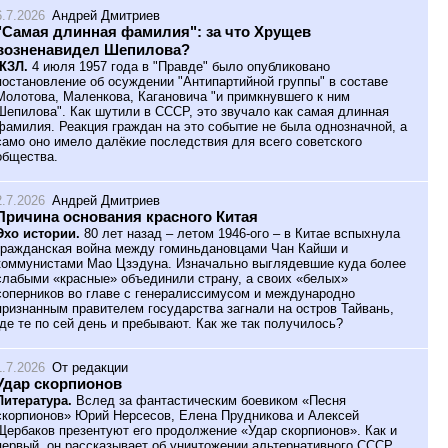
6.7.2026
Андрей Дмитриев
"Самая длинная фамилия": за что Хрущев
возненавидел Шепилова?
ЖЗЛ.
4 июля 1957 года в "Правде" было опубликовано
постановление об осуждении "Антипартийной группы" в составе
Молотова, Маленкова, Кагановича "и примкнувшего к ним
Шепилова". Как шутили в СССР, это звучало как самая длинная
фамилия. Реакция граждан на это событие не была однозначной, а
само оно имело далёкие последствия для всего советского
общества.
2.7.2026
Андрей Дмитриев
Причина основания красного Китая
Эхо истории.
80 лет назад – летом 1946-ого – в Китае вспыхнула
гражданская война между гоминьдановцами Чан Кайши и
коммунистами Мао Цзэдуна. Изначально выглядевшие куда более
слабыми «красные» объединили страну, а своих «белых»
соперников во главе с генералиссимусом и международно
признанным правителем государства загнали на остров Тайвань,
где те по сей день и пребывают. Как же так получилось?
1.7.2026
От редакции
Удар скорпионов
Литература.
Вслед за фантастическим боевиком «Песня
скорпионов» Юрий Нерсесов, Елена Прудникова и Алексей
Щербаков презентуют его продолжение «Удар скорпионов». Как и
первый, он рассказывает об уничтожении альтернативного СССР