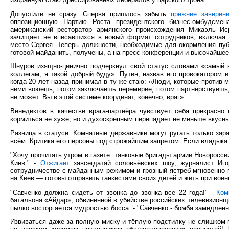
Допустили не сразу. Сперва пришлось забыть
прежние заверен
оппозиционную Партию Роста президентского бизнес-омбудсм
американский ресторатор армянского происхождения Микаэль И
зачищает не вписавшихся в новый формат сотрудников, включая
место Сергея. Теперь должности, необходимые для окормления пу
готовой майданить, получены, а на пресс-конференции и высочайшее
Шнуров изящно-цинично подчеркнул свой статус словами «самый к
коллегам, я такой добрый буду». Путин, назвав его провокатором 
когда 20 лет назад принимал в ту же стаю: «Люди, которые против ме
ними воюешь, потом заключаешь перемирие, потом партнёрствуешь, 
не может. Вы в этой системе координат, конечно, враг».
Венедиктов в качестве врага-партнёра чувствует себя прекрасно
кормиться не хуже, но и духоскрепным перепадает не меньше вкусных
Разница в статусе. Комнатные державники могут ругать только зар
всём. Критика его персоны под строжайшим запретом. Если владыка
"Хочу прочитать утром в газете: танковые бригады армии Новоросси
Киев." -
Отжигает
завсегдатай соловьёвских шоу, журналист Иго
сотрудничестве с майданным режимом и грозный ястреб мгновенно пр
на Киев — готовы отправить танкистами своих детей и жить при вое
"Савченко должна сидеть от звонка до звонка все 22 года!" -
Ком
батальона «Айдар», обвинённой в убийстве российских телевизионщ
пылко восторгается мудростью босса. - "Савченко - бомба замедлен
Извиваться даже за полную миску и тёплую подстилку не слишком 