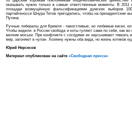
по царским хоромам поклонникам общечеловеческих ценностей! 
оказывать нужно только в самые ответственные моменты. В 2011 г
площади возмущённую фальсификациями думских выборов 100
партайгеноссе Шнура Титов пригодились, чтобы на президентские в
Путина.
Ручные либералы для Кремля - пакостливые, но любимые киски, кот
Чтобы видели: в России свобода и коты гуляют сами по себе, как в
мелкие моськи. При конфликте с соседями их науськивают тявкать и
мир, загоняют в чулан. Хозяину нужны оба вида, но жизнь котиков ку
Юрий Нерсесов
Материал опубликован на сайте
«Свободная пресса»