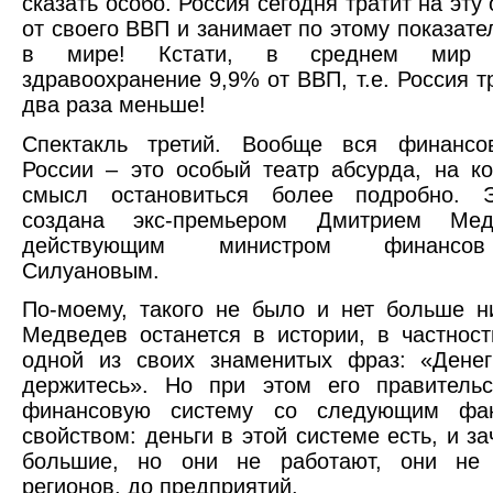
сказать особо. Россия сегодня тратит на эту
от своего ВВП и занимает по этому показате
в мире! Кстати, в среднем мир 
здравоохранение 9,9% от ВВП, т.е. Россия т
два раза меньше!
Спектакль третий. Вообще вся финансо
России – это особый театр абсурда, на к
смысл остановиться более подробно. 
создана экс-премьером Дмитрием Ме
действующим министром финансо
Силуановым.
По-моему, такого не было и нет больше н
Медведев останется в истории, в частност
одной из своих знаменитых фраз: «Денег
держитесь». Но при этом его правительс
финансовую систему со следующим фан
свойством: деньги в этой системе есть, и з
большие, но они не работают, они не
регионов, до предприятий.