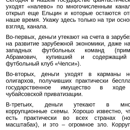
уходят «налево» по многочисленным кана
открыл еще Ельцин и которые остаются о
наше время. Укажу здесь только на три осно
взгляд, канала.
Во-первых, деньги утекают на счета в заруб
на развитие зарубежной экономики, даже н
западных футбольных команд (при
Абрамович, купивший и содержащий 
футбольный клуб «Челси»).
Во-вторых, деньги уходят в карманы н
олигархов, получивших практически бесп
государственное имущество в ходе 
чубайсовской приватизации.
В-третьих, деньги утекают в мног
коррупционные схемы. Хорошо известно, ч
есть практически во всех странах (н
масштабах), и это – огромное зло. Корру