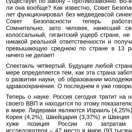
существует по закону – противозаконно. Во-
ли она вообще? Как известно, Совет Безопа
лет функционировал без медведевсой синек
Совет Безопасности теперь работ
Сомнительно, зато человек, нанесший св
колоссальный, гигантский ущерб стране, не 
никакой реальной ответственности и получа
превышающую среднюю по стране в 13 ра
ничего не делает!
Спектакль четвертый. Будущее любой стран
мере определяется тем, как эта страна забо
о развитии науки, об образовании молодежи
здравоохранения. О последнем я уже говори
Теперь о науке. Россия сегодня тратит на н
своего ВВП и находится по этому показателю
в мире. Лидерами являются Израиль (4,25%)
Корея (4,2%), Швейцария (3,37%) и Швеция 
хуже позиция России по затратам
исследователя – 47 место в мире (93 тысяч