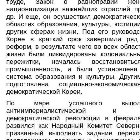
труде, Закон о равноправии же
национализации важнейших отраслей п
др. И еще, он осуществил демократическ
областях образования, культуры, юстици
других сферах жизни. Под его руковод
Корее в краткий срок завершили ряд 
реформ, в результате чего во всех обла
жизни были ликвидированы колониальн
пережитки, началась восстановитьс
промышленность, и была установлена 
система образования и культуры. Други
подготовлена социально-экономичес
демократической Кореи.
По мере успешного выпол
антиимпериалистической и ан
демократической революции в феврал
развился как Народный Комитет Северн
призванный выполнить задание перехо