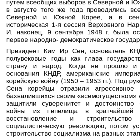
путем всеобщих выборов в Северной и Юж
в августе того же года проводились в
Северной и Южной Корее, а в сент
историческая 1-я сессия Верховного Нар
И, наконец, 9 сентября 1948 г. была о
первое народно- демократическое государ
Президент Ким Ир Сен, основатель КН
полувековые годы как глава государст
страну и народ. Когда не прошло и
основания КНДР, американские импери
корейскую войну (1950 – 1953 гг.). Под р
Сена корейцы отразили агрессивное
бахвалившихся своим «всемогуществом» в
защитили суверенитет и достоинство 
войны из пепелища в кратчайший 
восстановление и строительств
социалистическую революцию, потом у
строительство социализма на разных этап