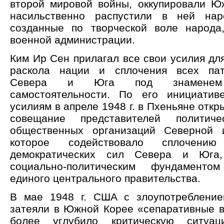
второй мировой войны, оккупировали 
насильственно распустили в ней нар
созданные по творческой воле народа
военной администрации.
Ким Ир Сен прилагал все свои усилия дл
раскола нации и сплочения всех пат
Севера и Юга под знаменем 
самостоятельности. По его инициатив
усилиям в апреле 1948 г. в Пхеньяне отк
совещание представителей политич
общественных организаций Северной
которое содействовало сплочению 
демократических сил Севера и Юга,
социально-политическим фундаменто
единого центрального правительства.
В мае 1948 г. США с злоупотреблени
затеяли в Южной Корее «сепаративные 
более углубило критическую ситуа