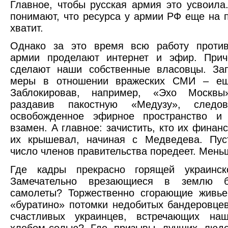
Главное, чтобы русская армия это усвоила
понимают, что ресурса у армии РФ еще на 
хватит.
Однако за это время всю работу против
армии проделают интернет и эфир. Прич
сделают наши собственные власовцы. Зап
меры в отношении вражеских СМИ – ещ
Заблокировав, например, «Эхо Москвы
раздавив пакостную «Медузу», следов
освобожденное эфирное пространство и 
взамен. А главное: зачистить, кто их финан
их крышевал, начиная с Медведева. Пус
число членов правительства поредеет. Меньш
Где кадры прекрасно горящей украинск
Замечательно врезающиеся в землю ба
самолеты? Торжественно сгорающие живье
«буратино» потомки недобитых бандеровце
счастливых украинцев, встречающих н