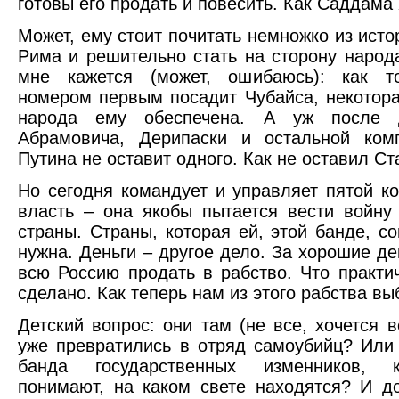
готовы его продать и повесить. Как Саддама
Может, ему стоит почитать немножко из исто
Рима и решительно стать на сторону народ
мне кажется (может, ошибаюсь): как т
номером первым посадит Чубайса, некотор
народа ему обеспечена. А уж после д
Абрамовича, Дерипаски и остальной ком
Путина не оставит одного. Как не оставил Ст
Но сегодня командует и управляет пятой к
власть – она якобы пытается вести войну
страны. Страны, которая ей, этой банде, с
нужна. Деньги – другое дело. За хорошие де
всю Россию продать в рабство. Что практи
сделано. Как теперь нам из этого рабства в
Детский вопрос: они там (не все, хочется в
уже превратились в отряд самоубийц? Или 
банда государственных изменников, 
понимают, на каком свете находятся? И д