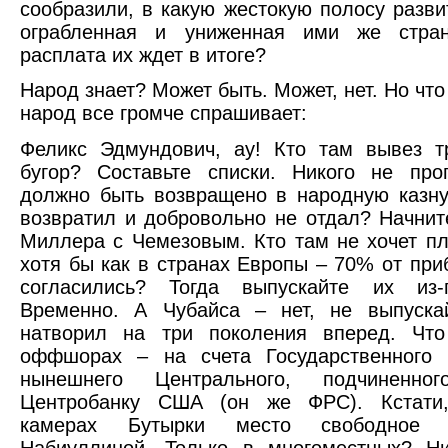
сообразили, в какую жестокую полосу разви
ограбленная и униженная ими же стра
расплата их ждет в итоге?
Народ знает? Может быть. Может, нет. Но что
народ все громче спрашивает:
Феликс Эдмундович, ау! Кто там вывез т
бугор? Составьте списки. Никого не про
должно быть возвращено в народную казну
возвратил и добровольно не отдал? Начнит
Миллера с Чемезовым. Кто там не хочет пл
хотя бы как в странах Европы – 70% от при
согласились? Тогда выпускайте их из-
Временно. А Чубайса – нет, не выпуска
натворил на три поколения вперед. Чт
оффшорах – на счета Государственного 
нынешнего Центрального, подчинен
Центробанку США (он же ФРС). Кстати
камерах Бутырки место свободное