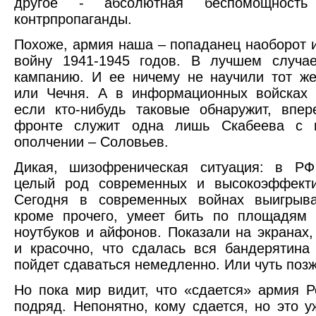
другое - абсолютная беспомощность 
контрпропаганды.
Похоже, армия наша – попаданец наоборот 
войну 1941-1945 годов. В лучшем случае
кампанию. И ее ничему не научили тот ж
или Чечня. А в информационных войсках 
если кто-нибудь таковые обнаружит, впе
фронте служит одна лишь Скабеева с 
ополчении – Соловьев.
Дикая, шизофреническая ситуация: в РФ 
целый род современных и высокоэффекти
Сегодня в современных войнах выигрывае
кроме прочего, умеет бить по площадям 
ноутбуков и айфонов. Показали на экранах,
и красочно, что сдалась вся бандерятина
пойдет сдаваться немедленно. Или чуть позж
Но пока мир видит, что «сдается» армия Р
подряд. Непонятно, кому сдается, но это у