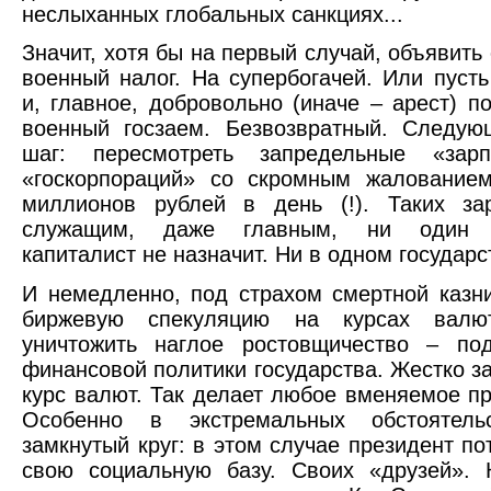
неслыханных глобальных санкциях...
Значит, хотя бы на первый случай, объявить
военный налог. На супербогачей. Или пуст
и, главное, добровольно (иначе – арест) п
военный госзаем. Безвозвратный. Следую
шаг: пересмотреть запредельные «зар
«госкорпораций» со скромным жалование
миллионов рублей в день (!). Таких за
служащим, даже главным, ни один 
капиталист не назначит. Ни в одном государс
И немедленно, под страхом смертной казни
биржевую спекуляцию на курсах валют
уничтожить наглое ростовщичество – по
финансовой политики государства. Жестко з
курс валют. Так делает любое вменяемое пр
Особенно в экстремальных обстоятель
замкнутый круг: в этом случае президент по
свою социальную базу. Своих «друзей». 