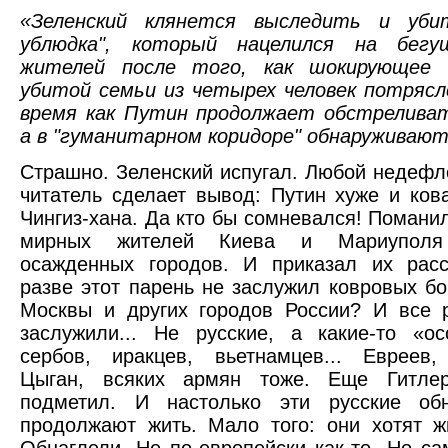
«Зеленский клянется выследить и уби
ублюдка", который нацелился на бегу
жителей после того, как шокирующее 
убитой семьи из четырех человек потрясл
время как Путин продолжает обстреливат
а в "гуманитарном коридоре" обнаруживают
Страшно. Зеленский испугал. Любой недеф
читатель сделает вывод: Путин хуже и ков
Чингиз-хана. Да кто бы сомневался! Помани
мирных жителей Киева и Мариупол
осажденных городов. И приказал их расс
разве этот парень не заслужил ковровых б
Москвы и других городов России? И все 
заслужили... Не русские, а какие-то «о
сербов, иракцев, вьетнамцев... Евреев,
Цыган, всяких армян тоже. Еще Гитле
подметил. И настолько эти русские обн
продолжают жить. Мало того: они хотят ж
Обнаглели. Не по-европейски как-то. Но са