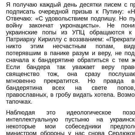
Я получаю каждый день десятки писем с 
подписать очередной призыв к Путину: «Н
Отвечаю: «С удовольствием подпишу. Но п
войну закончат укронацисты». Не пон
украинские попы из УПЦ обращаются к
Патриарху Кириллу с воззванием: «Прекрати
никто этим несчастным попам, вид
потерявшим в панике разум и веру, не под
сначала к бандерятине обратиться с тем 
Если бандера так уважает веру прав
священство тож, она сразу послушае
мгновенно прекратится. Но правда 
бандерятина всех на свете попов
православных, в гробу видать хотела. Возмо
тапочках.
Наблюдая это идеологическое поз
интеллектуальную пустыню на украинс
некоторые мои собеседники предпол
министром обороны у нас снова Сердюков