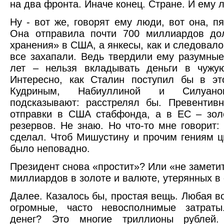
на два фронта. Иначе конец. Стране. И ему 
Ну - вот же, говорят ему люди, вот она, пя
Она отправила почти 700 миллиардов до
хранения» в США, а янкесы, как и следовало
все захапали. Ведь твердили ему разумны
лет – нельзя вкладывать деньги в чужую
Интересно, как Сталин поступил бы в эт
Кудриным, Набиуллиной и Силуан
подсказывают: расстрелял бы. Превентив
отправки в США стабфонда, а в ЕС – зол
резервов. Не знаю. Но что-то мне говорит: 
сделал. Чтоб Мишустину и прочим гениям 
было неповадно.
Президент снова «простит»? Или «не замети
миллиардов в золоте и валюте, утерянных в
Далее. Казалось бы, простая вещь. Любая во
огромные, часто невосполнимые затраты
денег? Это многие триллионы рублей