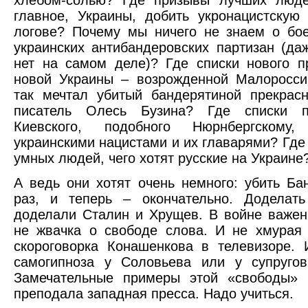
хлебом-солью? Где призывы лучших люде
главное, Украины, добить укронацистскую
логове? Почему мы ничего не знаем о бо
украинских антибандеровских партизан (да
нет на самом деле)? Где списки нового п
новой Украины – возрожденной Малоросси
так мечтал убитый бандерятиной прекрас
писатель Олесь Бузина? Где списки п
Киевского, подобного Нюрнбергскому
украинскими нацистами и их главарями? Где
умных людей, чего хотят русские на Украине
А ведь они хотят очень немного: убить Ба
раз, и теперь – окончательно. Доделать
доделали Сталин и Хрущев. В войне важен 
не жвачка о свободе слова. И не хмурая
скороговорка Конашенкова в телевизоре.
самогипноза у Соловьева или у супругов
Замечательные примеры этой «свободы» 
преподала западная пресса. Надо учиться.