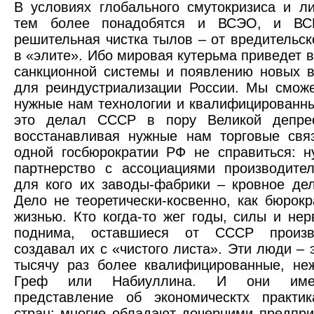
В условиях глобального смутокризиса и л
тем более понадобятся и ВСЭО, и ВС
решительная чистка тылов – от вредительск
в «элите». Ибо мировая кутерьма приведет 
санкционной системы и появлению новых 
для реиндустриализации России. Мы смож
нужные нам технологии и квалифицированны
это делал СССР в пору Великой депрес
восстанавливая нужные нам торговые свя
одной госбюрократии РФ не справиться: 
партнерство с ассоциациями производите
для кого их заводы-фабрики – кровное дел
Дело не теоретически-косвенно, как бюрокр
жизнью. Кто когда-то жег годы, силы и нер
поднима, оставшиеся от СССР произв
создавал их с «чистого листа». Эти люди – 
тысячу раз более квалифицированные, не
Греф или Набиуллина. И они име
представление об экономическтх практик
стран: многие обладают дочерними предпр