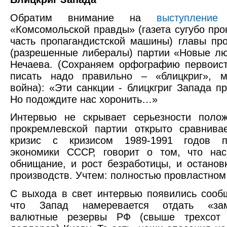
Обратим внимание на
выступление
н
«Комсомольской правды» (газета сугубо про
часть пропагандистской машины) главы пр
(разрешенные либералы) партии «Новые л
Нечаева. (Сохраняем орфографию первоист
писать надо правильно – «блицкриг», м
война): «Эти санкции - блицкгриг Запада пр
Но подождите нас хоронить…»
Интервью не скрывает серьезности полож
прокремлевской партии открыто сравнива
кризис с кризисом 1989-1991 годов п
экономики СССР, говорит о том, что на
обнищание, и рост безработицы, и останов
производств. Учтем: полностью провластном
С выхода в свет интервью появились сооб
что Запад намеревается отдать «зам
валютные резервы РФ (свыше трехсот 