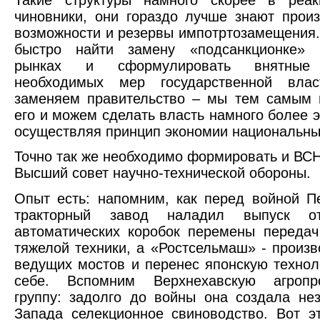
чиновники, они гораздо лучше знают прои
возможности и резервы импотртозамещения.
быстро найти замену «подсанкционке»
рынках и сформулировать внятные
необходимых мер государственной вла
заменяем правительство – мы тем самым 
его и можем сделать власть намного более 
осуществляя принцип экономии национальны
Точно так же необходимо формировать и ВС
Высший совет научно-технической обороны.
Опыт есть: напомним, как перед войной П
тракторный завод наладил выпуск оте
автоматических коробок перемены переда
тяжелой техники, а «Ростсельмаш» - произв
ведущих мостов и перенес японскую техно
себе. Вспомним Верхнехавскую агропр
группу: задолго до войны она создала не
Запада селекционное свиноводство. Вот э