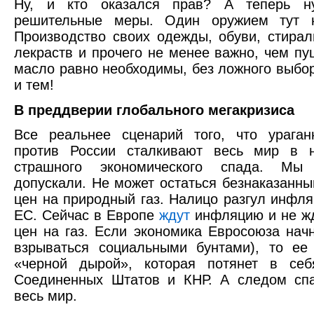
Ну, и кто оказался прав? А теперь н
решительные меры. Один оружием тут н
Производство своих одежды, обуви, стира
лекраств и прочего не менее важно, чем пу
масло равно необходимы, без ложного выбо
и тем!
В преддверии глобального мегакризиса
Все реальнее сценарий того, что ураган
против России сталкивают весь мир в 
страшного экономического спада. Мы
допускали. Не может остаться безнаказанны
цен на природный газ. Налицо разгул инфл
ЕС. Сейчас в Европе
ждут
инфляцию и не ж
цен на газ. Если экономика Евросоюза начн
взрываться социальными бунтами), то ее
«черной дырой», которая потянет в себ
Соединенных Штатов и КНР. А следом спа
весь мир.