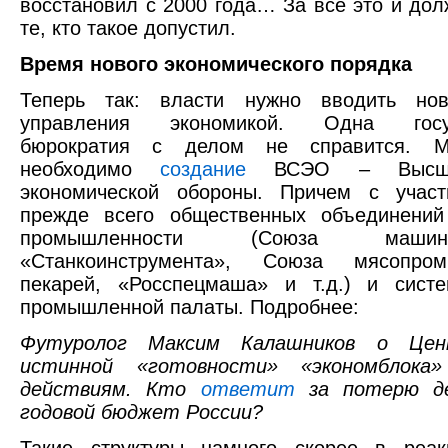
восстановил с 2000 года… За все это и дол
те, кто такое допустил.
Время нового экономического порядка
Теперь так: власти нужно вводить но
управления экономикой. Одна госуд
бюрократия с делом не справится. М
необходимо
создание
ВСЭО – Высше
экономической обороны. Причем с учас
прежде всего общественных объединений
промышленности (Союза машиност
«Станкоинструмента», Союза мясопром
пекарей, «Росспецмаша» и т.д.) и систе
промышленной палаты. Подробнее:
Футуролог Максим Калашников о Цен
истинной «готовности» «экономблока
действиям. Кто
ответит
за потерю де
годовой бюджет России?
Такие структуры намного скорее в реак