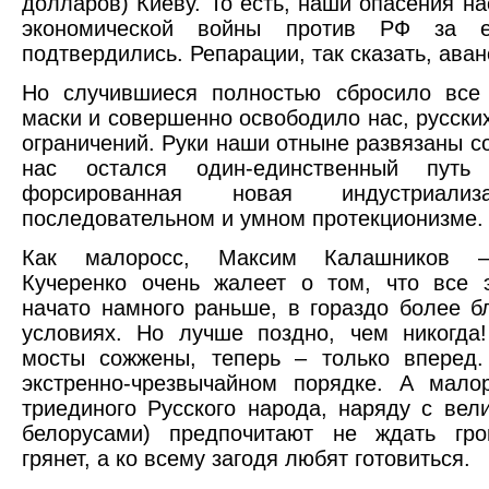
долларов) Киеву. То есть, наши опасения на
экономической войны против РФ за 
подтвердились. Репарации, так сказать, аван
Но случившиеся полностью сбросило все
маски и совершенно освободило нас, русских
ограничений. Руки наши отныне развязаны с
нас остался один-единственный путь
форсированная новая индустриали
последовательном и умном протекционизме.
Как малоросс, Максим Калашников 
Кучеренко очень жалеет о том, что все 
начато намного раньше, в гораздо более б
условиях. Но лучше поздно, чем никогда
мосты сожжены, теперь – только вперед.
экстренно-чрезвычайном порядке. А мало
триединого Русского народа, наряду с вел
белорусами) предпочитают не ждать гро
грянет, а ко всему загодя любят готовиться.