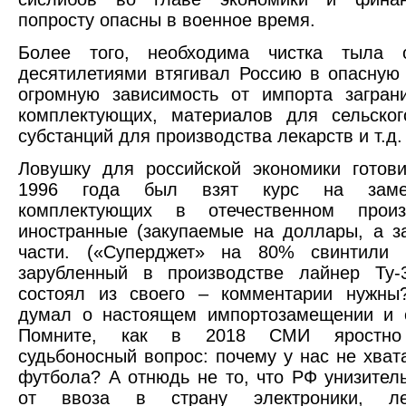
попросту опасны в военное время.
Более того, необходима чистка тыла 
десятилетиями втягивал Россию в опасную
огромную зависимость от импорта загран
комплектующих, материалов для сельског
субстанций для производства лекарств и т.д.
Ловушку для российской экономики готов
1996 года был взят курс на заме
комплектующих в отечественном произ
иностранные (закупаемые на доллары, а з
части. («Суперджет» на 80% свинтили 
зарубленный в производстве лайнер Ту
состоял из своего – комментарии нужны?
думал о настоящем импортозамещении и с
Помните, как в 2018 СМИ яростно
судьбоносный вопрос: почему у нас не хват
футбола? А отнюдь не то, что РФ унизител
от ввоза в страну электроники, лек