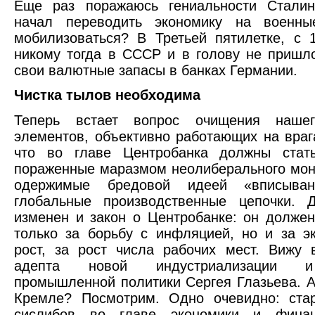
Еще раз поражаюсь гениальности Сталин
начал переводить экономику на военн
мобилизоваться? В Третьей пятилетке, с 
никому тогда в СССР и в голову не пришл
свои валютные запасы в банках Германии.
Чистка тылов необходима
Теперь встает вопрос очищения наше
элементов, объективно работающих на враг
что во главе Центробанка должны стат
пораженные маразмом неолиберального мон
одержимые бредовой идеей «вписыв
глобальные производственные цепочки. 
изменен и закон о Центробанке: он должен
только за борьбу с инфляцией, но и за э
рост, за рост числа рабочих мест. Вижу
адепта новой индустриализации и
промышленной политики Сергея Глазьева. А
Кремле? Посмотрим. Одно очевидно: ста
сислибов во главе экономики и финан