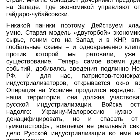
на Западе. Где экономикой управляют о
гайдаро-чубайсовски.
Никакой паники поэтому. Действуем хла
умно. Старая модель «двугорбой» экономи
сырье, гоним его на Запад и в КНР, вп
глобальные схемы – и одновременно клеп
против которой мы ратовали, уже 
существование. Теперь самое время да
событий, добиваясь введения подлинно Но
РФ. И для нас, патриотов-технокра
индустриализаторов, открывается окно в
Операция на Украине продлится изрядно. 
наша территория, она должна участвов
русской индустриализации. Войска ос
надолго: Украину-Малороссию нужно
денацифицировать, но и спасать о
гумкатастрофы, вовлекая ее реальный се
дело Русской индустриализации во имя н