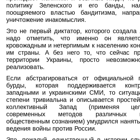
политику Зеленского и его банды, на
поощряемого властью бандитизма, напра
уничтожение инакомыслия.
Это не первый диктатор, которого создала 
надо отметить, что именно он являет
кровожадным и нетерпимым к населению ко
им страны. А без него то, что сейчас п
территории Украины, просто невозмож
реализовать.
Если абстрагироваться от официальной п
бурды, которая поддерживается контр
западными и украинскими СМИ, то ситуац
степени тривиальна и описывается просте
коллективный Запад (применяя це
современных методов различных м
общественным сознанием) умудрился нанять
ведения войны против России.
Это, пожалуй, единственный в истории слу