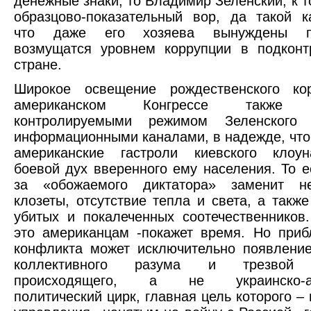
денежные знаки, то Владимир Зеленский, к т
образцово-показательный вор, да такой к
что даже его хозяева вынуждены пе
возмущатся уровнем коррупции в подконт
стране.
Широкое освещение рождественского ко
американском Конгрессе также п
контролируемыми режимом Зеленского 
информационными каналами, в надежде, что
американские гастроли киевского клоу
боевой дух вверенного ему населения. То ес
за «обожаемого диктатора» заменит н
клозеты, отсутствие тепла и света, а также
убитых и покалеченных соотечественников
это американцам -покажет время. Но приб
конфликта может исключительно появлени
коллективного разума и трезвой 
происходящего, а не украинско-ам
политический цирк, главная цель которого –