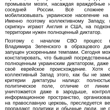
промывали мозги, насаждая враждебные н
соседней России. Всё сложнее с
мобилизовывать украинское население на
Именно поэтому коллективному Западу, 
скрипку» играют Англия и США, на подко
территории нужен полноценный диктатор.
Поэтому с началом СВО процесс п
Владимира Зеленского в образцового ди
запущен ускоренными темпами. Сегодня мо
констатировать, что бывший посредственны
полноценным украинским диктатором, даже
своё еврейское происхождение. Хотя 
коллективный Запад этого, как бы не заме
критерии диктатуры налицо: полность
политическое поле, отличие от линии
уничтожается даже в зародыше, контрол
информационное пространство, организов
на православную церковь, преследуется ве
пропадают политики и обычные люди, не 