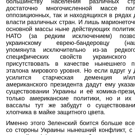
большинству населения различных с
достаточно многочисленной массе пол
оппозиционных, так и находящихся в рядах
власти различных стран. И лишь марионеточ
основной массы ныне действующих политик
НАТО (за редким исключением) позво
украинскому еврею-бандеровцу (наци
упомянута исключительно из-за редког
специфических свойств украинского п
присутствовать в качестве нынешнего по
эталона мирового уровня. Но если вдруг у
усилится старческая деменция и/и
американского президента дадут ему указа
существовании Украины и её комика-прези
только американские политики, но и их 
вассалы тут же забудут о существовани
хлопчика в майке защитного цвета.
Именно этого Зеленский боится больше все
со стороны Украины нынешний конфликт, с 