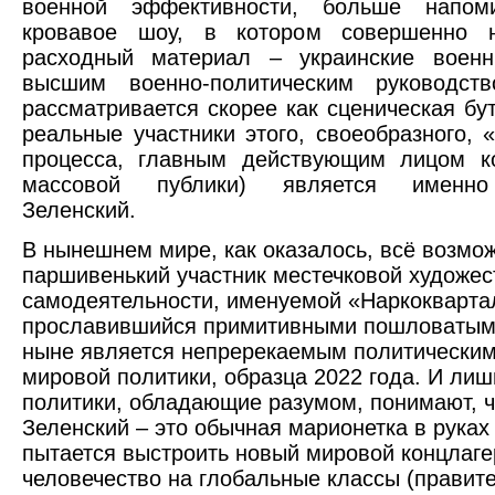
военной эффективности, больше напом
кровавое шоу, в котором совершенно 
расходный материал – украинские военн
высшим военно-политическим руководст
рассматривается скорее как сценическая бу
реальные участники этого, своеобразного, «
процесса, главным действующим лицом ко
массовой публики) является именн
Зеленский.
В нынешнем мире, как оказалось, всё возмо
паршивенький участник местечковой художес
самодеятельности, именуемой «Наркокварта
прославившийся примитивными пошловатым
ныне является непререкаемым политически
мировой политики, образца 2022 года. И ли
политики, обладающие разумом, понимают, ч
Зеленский – это обычная марионетка в руках 
пытается выстроить новый мировой концлаге
человечество на глобальные классы (правит