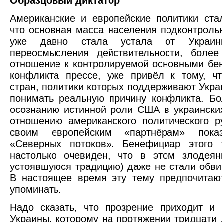
Образцовый диктатор
Американские и европейские политики ста
что основная масса населения подконтроль
уже давно стала устала от Украин
переосмысления действительности, более
отношение к контролируемой основными б
конфликта прессе, уже привёл к тому, ч
стран, политики которых поддерживают Украи
понимать реальную причину конфликта. Б
осознанию истинной роли США в украински
отношению американского политического р
своим европейским «партнёрам» пока
«Северных потоков». Бенефициар этого 
настолько очевиден, что в этом злодеян
устоявшуюся традицию) даже не стали обви
В настоящее время эту тему предпочитаю
упоминать.
Надо сказать, что прозрение приходит и
Украины, которому на протяжении тридцати 