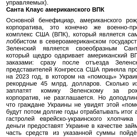
управляемых).
Санта Клаус американского ВПК
Основной бенефициар, американского рож
корпоратива, это конечно же военно-п
комплекс США (ВПК), который является с
лоббистом в североамериканском государст
Зеленский является своеобразным Сан
который щедро одаривает американский В
заказами: сразу после отъезда Зеленс
представителей Конгресса США приняла пр
на 2023 год, в котором на «помощь» Укра
рекордные 45 млрд. долларов. Сколько и
заплатят комику Зеленскому за рожд
корпоратив, не разглашается. Но доподлин
что граждане Украины не увидят этой «пом
будут потом долгие годы отрабатывать итог 
гастролей еврейско-украинского хлопчик
деньги предоставят Украине в качестве зай
часть средств из указанной суммы пойдё