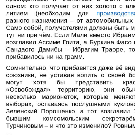
одном: кто получает от них золото с ал
литием (необходим для
производств
разного назначения – от автомобильных 
Само собой, получателями должны быть м
тут ни при чём. Если Мали вместо Ибраи
возглавил Ассиме Гоита, а Буркина Фасо
Сандаого Дамибы – Ибрагим Траоре, т
прибавилось ни на грамм.
Сомнительно, что прибавится даже её ви
союзники, не уставая вопить о своей бо
могут хотя бы представить крас
«Освобождая» территорию, они об
несколько марионеток, которые меняю
выборах, оставаясь послушными куклов
Зеленский Порошенко, а тот возглавил 
бывшим комсомольским секретарё
Турчиновым – и что это изменило? Ровным