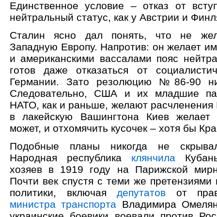
Единственное условие – отказ от вст
нейтральный статус, как у Австрии и Финл
Сталин ясно дал понять, что не жел
Западную Европу. Напротив: он желает и
и американскими вассалами пояс нейтра
готов даже отказаться от социалисти
Германии. Зато резолюцию №86-90 ни
Следовательно, США и их младшие па
НАТО, как и раньше, желают расчленения
в лакейскую Вашингтона Киев желает 
может, и отхомячить кусочек – хотя бы Кр
Подобные планы никогда не скрывал
Народная республика
клянчила
Кубань
хозяев в 1919 году на Парижской мир
Почти век спустя с теми же претензиями
политики, включая
депутатов
от прав
министра транспорта
Владимира Омеляна
украинские боевики воевали против Рос