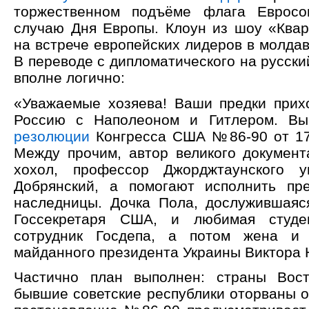
торжественном подъёме флага Еврос
случаю Дня Европы. Клоун из шоу «Квар
на встрече европейских лидеров в молда
В переводе с дипломатического на русский
вполне логично:
«Уважаемые хозяева! Ваши предки прих
Россию с Наполеоном и Гитлером. В
резолюции
Конгресса США №86-90 от 17
Между прочим, автор великого докумен
хохол, профессор Джорджтаунского у
Добрянский, а помогают исполнить пр
наследницы. Дочка Пола, дослужившаяс
Госсекретаря США, и любимая студе
сотрудник Госдепа, а потом жена и 
майданного президента Украины Виктора
Частично план выполнен: страны Вос
бывшие советские республики оторваны о