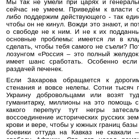
Мы так не умели при царях и генераль
сейчас не умеем. Приведём к власти 
либо поддержим действующего - так един
чтобы он не кинул. Вожди это знают, и п
о свободе не к ним. И не к их подданны
основные проблемы: имеется ли в кла
сделать, чтобы тебя самого не съели? По
лозунгом «Россия – это полный желудок
имеет шанс сработать. Особенно если
раздачей печенек.
Если Захарова обращается к дороги
стенания и вовсе нелепы. Сотни тысяч 
Украину добровольцами или возят ту
гуманитарку, миллионы на это помощь с
какого перепугу тут негры затеса
воссоединение исторических русских зем
крови и вере, чтобы у южных границ базы
боевики оттуда на Кавказ не скакали 