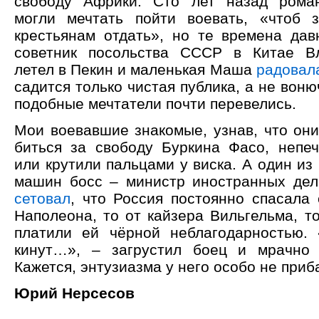
свободу Африки. Сто лет назад рома
могли мечтать пойти воевать, «чтоб 
крестьянам отдать», но те времена дав
советник посольства СССР в Китае В
летел в Пекин и маленькая Маша
радовал
садится только чистая публика, а не вон
подобные мечтатели почти перевелись.
Мои воевавшие знакомые, узнав, что они
биться за свободу Буркина Фасо, непе
или крутили пальцами у виска. А один из 
машин босс – министр иностранных дел
сетовал
, что Россия постоянно спасала 
Наполеона, то от кайзера Вильгельма, то
платили ей чёрной неблагодарностью.
кинут…», – загрустил боец и мрачно 
Кажется, энтузиазма у него особо не приб
Юрий Нерсесов