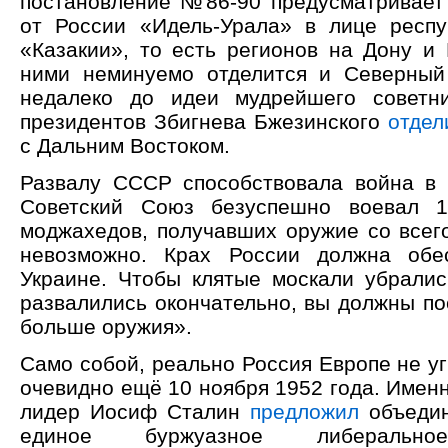
постановление №86-90 предусматривает
от России «Идель-Урала» в лице респ
«Казакии», то есть регионов на Дону и 
ними неминуемо отделится и Северный
недалеко до идеи мудрейшего советни
президентов Збигнева Бжезинского
отдел
с Дальним Востоком.
Развалу СССР способствовала война в 
Советский Союз безуспешно воевал 1
моджахедов, получавших оружие со всего
невозможно. Крах России должна обе
Украине. Чтобы клятые москали убралис
развалились окончательно, вы должны по
больше оружия».
Само собой, реально Россия Европе не уг
очевидно ещё 10 ноября 1952 года. Именн
лидер Иосиф Сталин
предложил
объедин
единое буржуазное либеральное