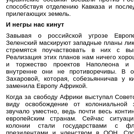
способствуя отделению Кавказа и посл
прилегающих земель.
И негры нас кинут
Завывая о российской угрозе Европ
Зеленский маскируют западные планы лик
стремятся поучаствовать в них с вы
Реализация этих планов нам ничего хорош
и торжество проектов Наполеона и 
внутренне они не противоречивы. В о
Захаровой, которая, собезьянничав у ки
заменила Европу Африкой.
Когда за свободу Африки выступал Совет
виду освобождение от колониальной з
звучало уместно, ведь почти весь конти
европейским странам. Сейчас ситуац
колонии стали государствами с фла
президентами и членством в ООН. Сп