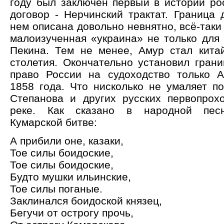
году был заключен первый в истории рос
договор - Нерчинский трактат. Граница 
нем описана довольно невнятно, всё-таки
малоизученная «украина» не только для 
Пекина. Тем не менее, Амур стал кита
столетия. Окончательно установил грани
право России на судоходство только А
1858 года. Что нисколько не умаляет по
Степанова и других русских первопрох
реке. Как сказано в народной песн
Кумарской битве:
А прибили оне, казаки,
Тое силы боидоские,
Тое силы боидоские,
Будто мушки ильинские,
Тое силы поганые.
Заклинался боидоской князец,
Бегучи от острогу прочь,