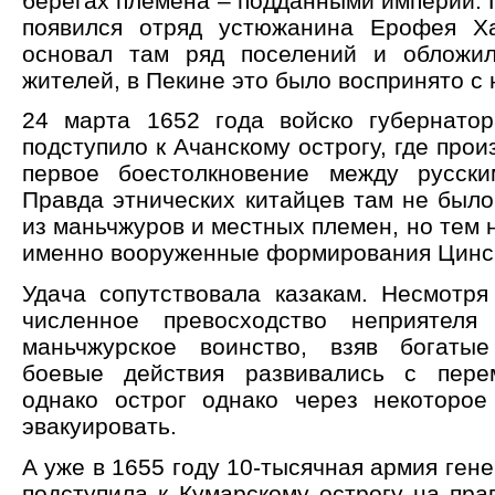
берегах племена – подданными империи. 
появился отряд устюжанина Ерофея Ха
основал там ряд поселений и обложи
жителей, в Пекине это было воспринято с
24 марта 1652 года войско губернато
подступило к Ачанскому острогу, где про
первое боестолкновение между русски
Правда этнических китайцев там не было
из маньчжуров и местных племен, но тем 
именно вооруженные формирования Цинс
Удача сопутствовала казакам. Несмотря
численное превосходство неприятеля
маньчжурское воинство, взяв богаты
боевые действия развивались с пере
однако острог однако через некоторо
эвакуировать.
А уже в 1655 году 10-тысячная армия ге
подступила к Кумарскому острогу на пра