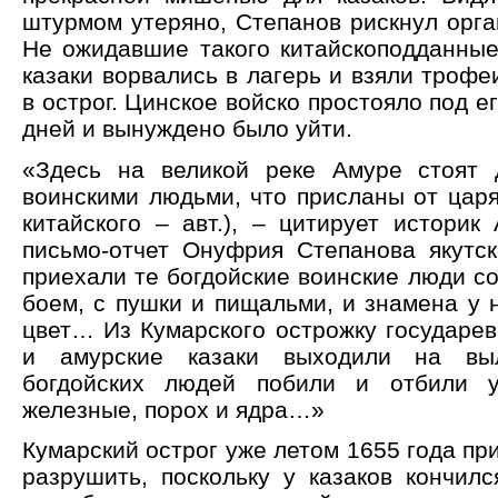
штурмом утеряно, Степанов рискнул орга
Не ожидавшие такого китайскоподданные
казаки ворвались в лагерь и взяли трофе
в острог. Цинское войско простояло под е
дней и вынуждено было уйти.
«Здесь на великой реке Амуре стоят 
воинскими людьми, что присланы от царя 
китайского – авт.), – цитирует историк
письмо-отчет Онуфрия Степанова якутск
приехали те богдойские воинские люди с
боем, с пушки и пищальми, и знамена у 
цвет… Из Кумарского острожку государе
и амурские казаки выходили на выл
богдойских людей побили и отбили 
железные, порох и ядра…»
Кумарский острог уже летом 1655 года пр
разрушить, поскольку у казаков кончилс