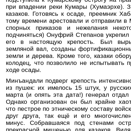
при впадении реки Кумары (Хумаэрхе). 
казаков. Готовясь к осаде, преемник Хаб
тому времени арестовали и отправили в 
спорных приказов и нежелания некот
подчиняться) Онуфрий Степанов укрепил 
его в настоящую крепость. Был выр
земляной вал, созданы фортификационн
земли и дерева. Кроме того, казаки обор
колодец, что позволило не испытывать п
ходе осады.
Минъандали подверг крепость интенсивн
из пушек: их имелось 15 штук, у русски
марта (и опять эта дата!) генерал отдал
Однако организован он был крайне хаот
что пестрое по этническому составу войс
друг друга, так ещё и его многочисле
минус. Собравшаяся под стенами остр
прекрасной мишенью для казаков. Видя