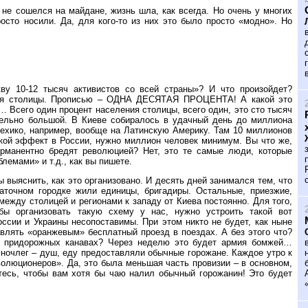
не сошелся на майдане, жизнь шла, как всегда. Но очень у многих
сто носили. Да, для кого-то из них это было просто «модно». Но
ву 10-12 тысяч активистов со всей страны»? И что произойдет?
ния столицы. Прописью – ОДНА ДЕСЯТАЯ ПРОЦЕНТА! А какой это
… Всего один процент населения столицы, всего один, это сто тысяч
ительно большой. В Киеве собиралось в удачный день до миллиона
Мехико, например, вообще на Латинскую Америку. Там 10 миллионов
акой эффект в России, нужно миллион человек минимум. Вы что же,
рманентно бредят революцией? Нет, это те самые люди, которые
лемами» и т.д., как вы пишете.
ы выяснить, как это организовано. И десять дней занимался тем, что
алаточном городке жили единицы, бригадиры. Остальные, приезжие,
между столицей и регионами к западу от Киева постоянно. Для того,
бы организовать такую схему у нас, нужно устроить такой вот
ссии и Украины несопоставимы. При этом никто не будет, как ныне
авлять «оранжевым» бесплатный проезд в поездах. А без этого что?
, в придорожных канавах? Через неделю это будет армия бомжей…
ночлег – душ, еду предоставляли обычные горожане. Каждое утро к
олюционеров». Да, это была меньшая часть провизии – в основном,
йтесь, чтобы вам хотя бы чаю налил обычный горожанин! Это будет