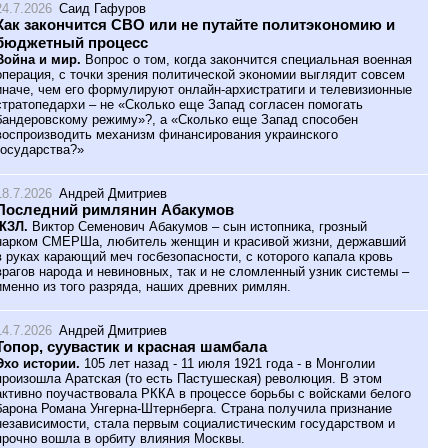
24.7.2026
Саид Гафуров
Как закончится СВО или не путайте политэкономию и
бюджетный процесс
Война и мир.
Вопрос о том, когда закончится специальная военная
операция, с точки зрения политической экономии выглядит совсем
иначе, чем его формулируют онлайн-архистратиги и телевизионные
стратопедархи – не «Сколько еще Запад согласен помогать
бандеровскому режиму»?, а «Сколько еще Запад способен
воспроизводить механизм финансирования украинского
государства?»
18.7.2026
Андрей Дмитриев
Последний римлянин Абакумов
ЖЗЛ.
Виктор Семенович Абакумов – сын истопника, грозный
нарком СМЕРШа, любитель женщин и красивой жизни, державший
в руках карающий меч госбезопасности, с которого капала кровь
врагов народа и невиновных, так и не сломленный узник системы –
именно из того разряда, наших древних римлян.
14.7.2026
Андрей Дмитриев
Топор, суувастик и красная шамбала
Эхо истории.
105 лет назад - 11 июля 1921 года - в Монголии
произошла Аратская (то есть Пастушеская) революция. В этом
активно поучаствовала РККА в процессе борьбы с войсками белого
барона Романа Унгерна-Штернберга. Страна получила признание
независимости, стала первым социалистическим государством и
прочно вошла в орбиту влияния Москвы.