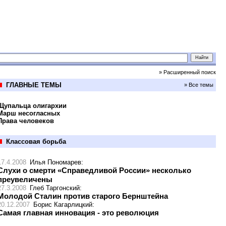
» Расширенный поиск
ГЛАВНЫЕ ТЕМЫ
» Все темы
Щупальца олигархии
Марш несогласных
Права человеков
Классовая борьба
17.4.2008
Илья Пономарев
:
Слухи о смерти «Справедливой России» несколько
преувеличены
27.3.2008
Глеб Таргонский
:
Молодой Сталин против старого Бернштейна
20.12.2007
Борис Кагарлицкий
:
Самая главная инновация - это революция