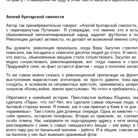
Апогей бунтарской смелости
Автор так пренебрежительно говорит: «Апогей бунтарской смелости
с перечеркнутым Путиным». Я утверждаю, что именно это и есть 
обыкновенный неполитизированный народ наденет футболки и по
Революцию делают активисты, но делают ее возможной именно соч
Вы думаете, революция произошла, когда Вера Засулич стрелял
повесили, как посадили и повесили десятки людей до этого. И никто 
что массы, обыкновенные мещане стали сочувствовать Засулич во 
модно сочувствовать революционерам, вот тогда лавина и стро
Придумайте свое, но факт остается фактом – когда о политике заговор
То же самое можно сказать о революционной пропаганде на фронт
выступления марксистских агитаторов, их просто давили, пока и
солдаты, в основном из неграмотных крестьян, принимались шпари
лозунгов «Конец войне, землю крестьянам». Но этого и требовалось
Обратимся к новейшей истории. Пресловутые выборы Ющенко, он
сделала «Пора», что ли? Нет, его сделали самые обычные люди, 
бытовой стороны жизни. Я помню, как я сам приехал в Киев в те дни
«оранжевых». Там стояло две длинных очереди. Одна из киевлян – о
себя принять, оставляя телефоны. Вторая из приезжих, их, соотве
особо отмечу. Нас направили по подходящему адресу к чете молод
разговаривали с ними о самых «мещанских» вещах – как живут в 
всего пару раз по банальной причине – работа. И в общем, совсем 
на балконе у них был вывешен оранжевый флаг.