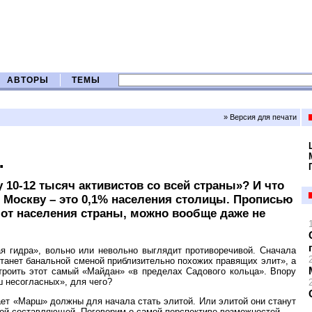
АВТОРЫ
ТЕМЫ
» Версия для печати
…
у 10-12 тысяч активистов со всей страны»? И что
 Москву – это 0,1% населения столицы. Прописью
от населения страны, можно вообще даже не
я гидра», вольно или невольно выглядит противоречивой. Сначала
станет банальной сменой приблизительно похожих правящих элит», а
троить этот самый «Майдан» «в пределах Садового кольца». Впору
ш несогласных», для чего?
ает «Марш» должны для начала стать элитой. Или элитой они станут
кой составляющей. Поговорим о самой перспективе возможностей.