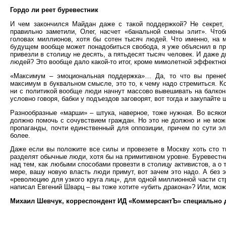
Гордо ли реет буревестник
И чем закончился Майдан даже с такой поддержкой? Не секрет, 
правильно заметили, Олег, насчет «банальной смены элит». Что
головах миллионов, хотя бы сотен тысяч людей. Что именно, на 
будущем вообще может понадобиться свобода, я уже объяснил в пр
привезли в столицу не десять, а пятьдесят тысяч человек. И даже д
людей? Это вообще дало какой-то итог, кроме мимолетной эффектно
«Максимум – эмоциональная поддержка»… Да, то что вы пренеб
максимум в буквальном смысле, это то, к чему надо стремиться. Ко
ни с политикой вообще люди начнут массово вывешивать на балкона
условно говоря, бабки у подъездов заговорят, вот тогда и закупайте
Разнообразные «марши» – штука, наверное, тоже нужная. Во всяком
должно помочь с сочувствием граждан. Но это не должно и не мож
пропаганды, почти единственный для оппозиции, причем по сути эл
более.
Даже если вы положите все силы и провезете в Москву хоть сто т
разделят обычные люди, хотя бы на примитивном уровне. Буревестник
над тем, как любыми способами провезти в столицу активистов, а о 
мере, вашу новую власть люди примут, вот зачем это надо. А без э
«революцию для узкого круга лиц», для одной миллионной части стр
написал Евгений Шварц – вы тоже хотите «убить дракона»? Или, мож
Михаил Шевчук, корреспондент ИД «КоммерсантЪ» специально 