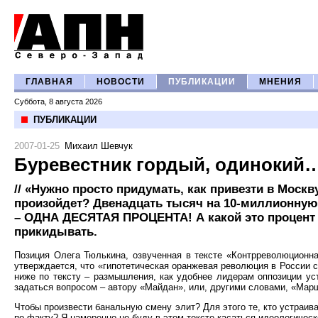
ГЛАВНАЯ
НОВОСТИ
ПУБЛИКАЦИИ
МНЕНИЯ
Суббота, 8 августа 2026
ПУБЛИКАЦИИ
2007-01-25
Михаил Шевчук
Буревестник гордый, одинокий
// «Нужно просто придумать, как привезти в Москв
произойдет? Двенадцать тысяч на 10-миллионную
– ОДНА ДЕСЯТАЯ ПРОЦЕНТА! А какой это процент 
прикидывать.
Позиция Олега Тюлькина, озвученная в тексте «Контрреволюционна
утверждается, что «гипотетическая оранжевая революция в России 
ниже по тексту – размышления, как удобнее лидерам оппозиции ус
задаться вопросом – автору «Майдан», или, другими словами, «Мар
Чтобы произвести банальную смену элит? Для этого те, кто устраив
по факту? Я намеренно не буду в этом тексте касаться идеологичес