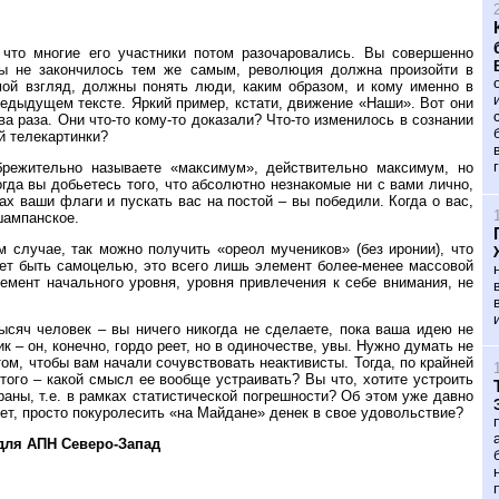
что многие его участники потом разочаровались. Вы совершенно
бы не закончилось тем же самым, революция должна произойти в
мой взгляд, должны понять люди, каким образом, и кому именно в
едыдущем тексте. Яркий пример, кстати, движение «Наши». Вот они
ва раза. Они что-то кому-то доказали? Что-то изменилось в сознании
й телекартинки?
режительно называете «максимум», действительно максимум, но
гда вы добьетесь того, что абсолютно незнакомые ни с вами лично,
х ваши флаги и пускать вас на постой – вы победили. Когда о вас,
 шампанское.
 случае, так можно получить «ореол мучеников» (без иронии), что
ет быть самоцелью, это всего лишь элемент более-менее массовой
емент начального уровня, уровня привлечения к себе внимания, не
ысяч человек – вы ничего никогда не сделаете, пока ваша идею не
 – он, конечно, гордо реет, но в одиночестве, увы. Нужно думать не
том, чтобы вам начали сочувствовать неактивисты. Тогда, по крайней
того – какой смысл ее вообще устраивать? Вы что, хотите устроить
аны, т.е. в рамках статистической погрешности? Об этом уже давно
ет, просто покуролесить «на Майдане» денек в свое удовольствие?
для АПН Северо-Запад