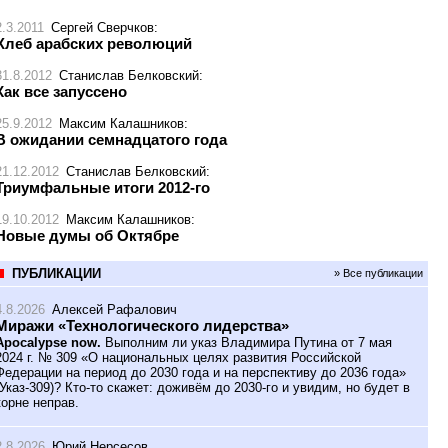
2.3.2011
Сергей Сверчков
:
Хлеб арабских революций
31.8.2012
Станислав Белковский
:
Как все запуссено
25.9.2012
Максим Калашников
:
В ожидании семнадцатого года
21.12.2012
Станислав Белковский
:
Триумфальные итоги 2012-го
19.10.2012
Максим Калашников
:
Новые думы об Октябре
ПУБЛИКАЦИИ
» Все публикации
4.8.2026
Алексей Рафалович
Миражи «Технологического лидерства»
Apocalypse now.
Выполним ли указ Владимира Путина от 7 мая
2024 г. № 309 «О национальных целях развития Российской
Федерации на период до 2030 года и на перспективу до 2036 года»
(Указ-309)? Кто-то скажет: доживём до 2030-го и увидим, но будет в
корне неправ.
2.8.2026
Юрий Нерсесов