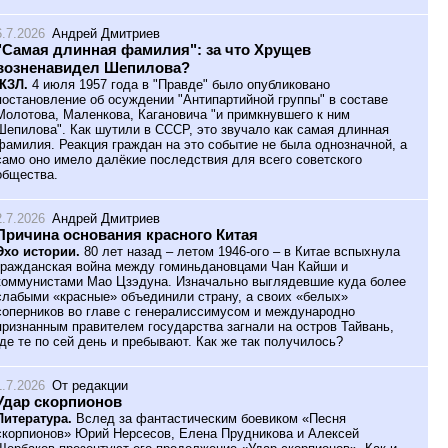
6.7.2026
Андрей Дмитриев
"Самая длинная фамилия": за что Хрущев
возненавидел Шепилова?
ЖЗЛ.
4 июля 1957 года в "Правде" было опубликовано
постановление об осуждении "Антипартийной группы" в составе
Молотова, Маленкова, Кагановича "и примкнувшего к ним
Шепилова". Как шутили в СССР, это звучало как самая длинная
фамилия. Реакция граждан на это событие не была однозначной, а
само оно имело далёкие последствия для всего советского
общества.
2.7.2026
Андрей Дмитриев
Причина основания красного Китая
Эхо истории.
80 лет назад – летом 1946-ого – в Китае вспыхнула
гражданская война между гоминьдановцами Чан Кайши и
коммунистами Мао Цзэдуна. Изначально выглядевшие куда более
слабыми «красные» объединили страну, а своих «белых»
соперников во главе с генералиссимусом и международно
признанным правителем государства загнали на остров Тайвань,
где те по сей день и пребывают. Как же так получилось?
1.7.2026
От редакции
Удар скорпионов
Литература.
Вслед за фантастическим боевиком «Песня
скорпионов» Юрий Нерсесов, Елена Прудникова и Алексей