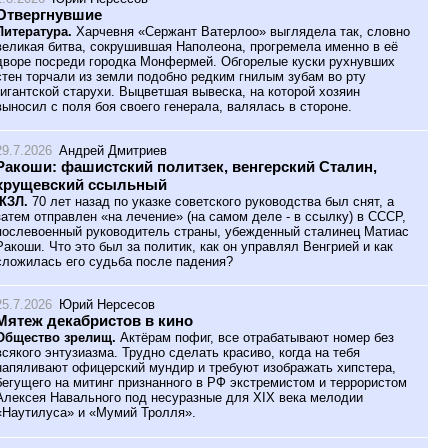
Отвергнувшие
Литература.
Харчевня «Сержант Ватерлоо» выглядела так, словно
великая битва, сокрушившая Наполеона, прогремела именно в её
дворе посреди городка Монфермей. Обгорелые куски рухнувших
стен торчали из земли подобно редким гнилым зубам во рту
гигантской старухи. Выцветшая вывеска, на которой хозяин
выносил с поля боя своего генерала, валялась в стороне.
29.7.2026
Андрей Дмитриев
Ракоши: фашистский политзек, венгерский Сталин,
хрущевский ссыльный
ЖЗЛ.
70 лет назад по указке советского руководства был снят, а
затем отправлен «на лечение» (на самом деле - в ссылку) в СССР,
послевоенный руководитель страны, убежденный сталинец Матиас
Ракоши. Что это был за политик, как он управлял Венгрией и как
сложилась его судьба после падения?
25.7.2026
Юрий Нерсесов
Мятеж декабристов в кино
Общество зрелищ.
Актёрам пофиг, все отрабатывают номер без
всякого энтузиазма. Трудно сделать красиво, когда на тебя
напяливают офицерский мундир и требуют изображать хипстера,
бегущего на митинг признанного в РФ экстремистом и террористом
Алексея Навального под несуразные для XIX века мелодии
«Наутилуса» и «Мумий Тролля».