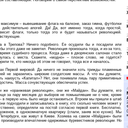
, максимум – вывешивание флага на балконе, заказ гимна, футболки
действительно апогей. Да! Да, вот именно тогда, когда простой,
весит флаги, только тогда это и будет называться революцией.
увствующие.
а в Трепова? Ничего подобного. Ее осудили бы и посадили или
бы этого даже не заметил. Революция произошла тогда, и из-за того,
время судебного процесса. Когда даже в дворянских салонах стало
нулась с места. Скажете, «модно» – плохое слово, не годится?
или те, кто никогда об этом не говорил, тогда все и началось.
ах Первой мировой. Да ничего не значили хоть трижды пламенные
деей не заразились широкие солдатские массы. А что вы думаете,
ть наизусть «Капитал»? Нет, они понимали лишь пару примитивных
 достичь. Масса сочувствующих обеспечила успех.
и же «оранжевая революция», они же «Майдан». Вы думаете, его
еще за пару месяцев до выборов не помышлявшие ни о чем, кроме
 – в первую ночь было негде остановиться. Втроем мы пришли в штаб
ни подходили и записывались в книгу, кто сколько человек может у
тственно, определяли на постой согласно первой книге. Бесплатно,
оженов, в однокомнатную квартирку (спали, заняв всю кухню). Мы
Петербурге, как живут в Киеве. Хозяева на самом «Майдане» были
не производили впечатление одержимых буревестников революции. Но