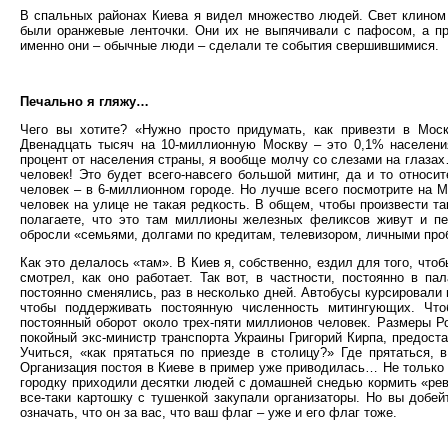
В спальных районах Киева я видел множество людей. Свет клином 
были оранжевые ленточки. Они их не выпячивали с пафосом, а про
именно они – обычные люди – сделали те события свершившимися.
Печально я гляжу…
Чего вы хотите? «Нужно просто придумать, как привезти в Моск
Двенадцать тысяч на 10-миллионную Москву – это 0,1% населе
процент от населения страны, я вообще молчу со слезами на глазах
человек! Это будет всего-навсего большой митинг, да и то относ
человек – в 6-миллионном городе. Но лучше всего посмотрите на 
человек на улице не такая редкость. В общем, чтобы произвести т
полагаете, что это там миллионы железных феликсов живут и пе
обросли «семьями, долгами по кредитам, телевизором, личными проб
Как это делалось «там». В Киев я, собственно, ездил для того, чтоб
смотрел, как оно работает. Так вот, в частности, постоянно в п
постоянно сменялись, раз в несколько дней. Автобусы курсировали 
чтобы поддерживать постоянную численность митингующих. Что
постоянный оборот около трех-пяти миллионов человек. Размеры Ро
покойный экс-министр транспорта Украины Григорий Кирпа, предост
Учиться, «как прятаться по приезде в столицу?» Где прятаться
Организация постоя в Киеве в пример уже приводилась… Не только 
городку приходили десятки людей с домашней снедью кормить «рев
все-таки картошку с тушенкой закупали организаторы. Но вы добе
означать, что он за вас, что ваш флаг – уже и его флаг тоже.