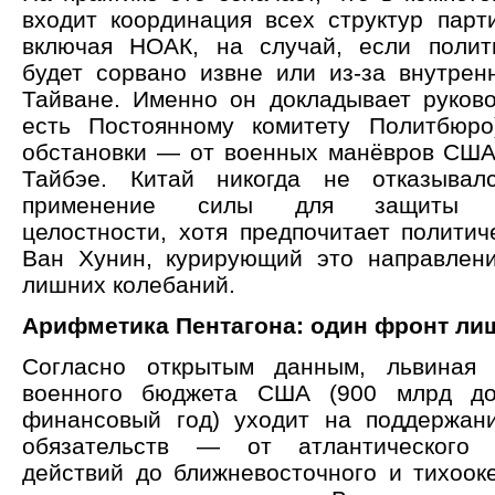
входит координация всех структур парти
включая НОАК, на случай, если полит
будет сорвано извне или из-за внутрен
Тайване. Именно он докладывает руково
есть Постоянному комитету Политбюро
обстановки — от военных манёвров США
Тайбэе. Китай никогда не отказыва
применение силы для защиты те
целостности, хотя предпочитает политич
Ван Хунин, курирующий это направлени
лишних колебаний.
Арифметика Пентагона: один фронт ли
Согласно открытым данным, львиная 
военного бюджета США (900 млрд до
финансовый год) уходит на поддержан
обязательств — от атлантического 
действий до ближневосточного и тихооке