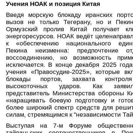
Учения НОАК и позиция Китая
Введя морскую блокаду иранских порт
вызов не только Тегерану, но и Пеки
Ормузский пролив Китай получает кл
энергоресурсов. НОАК ведёт целенаправл
к «обеспечению национального един
Пекина неизменна: предпочтение от
воссоединению, но возможность при
исключается. В конце декабря 2025 год
учения «Правосудие-2025», которые вк
блокады портов, захвата контро
высокоточных ударов. Как заяви
представитель Министерства обороны Ки
«наращивать боевую подготовку и готов
более широкий спектр средств для решит
силам, стремящимся к "независимости Тай
Выступая на 7-м Форуме общественн
тайваньских соотечественников в Пе