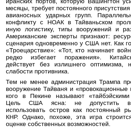
иранских портов, которую Вашингтон ус
месяцы, требует постоянного присутствия
авианосных ударных групп. Параллель
конфликту с НОАК в Тайваньском прол
иную логистику, типы вооружений и ра
Американские эксперты признают: ресур
сценария одновременно у США нет. Как г
«Троецарствие»: «Тот, кто начинает вой
редко избегает поражения». Китайс
действует без излишнего оптимизма, 
слабости противника.
Тем не менее администрация Трампа пр
вооружение Тайваня и «провокационные к
кого в Пекине называют «тайбэйскими
Цель США ясна: не допустить во
использовать остров как постоянный р
КНР. Однако, похоже, эта игра строит
оценке собственных возможностей.