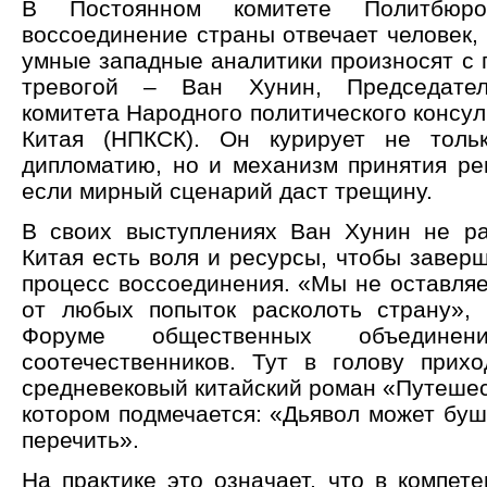
В Постоянном комитете Политб
воссоединение страны отвечает человек,
умные западные аналитики произносят с 
тревогой – Ван Хунин, Председател
комитета Народного политического консул
Китая (НПКСК). Он курирует не толь
дипломатию, но и механизм принятия ре
если мирный сценарий даст трещину.
В своих выступлениях Ван Хунин не ра
Китая есть воля и ресурсы, чтобы завер
процесс воссоединения. «Мы не оставляе
от любых попыток расколоть страну»,
Форуме общественных объединени
соотечественников. Тут в голову прихо
средневековый китайский роман «Путешес
котором подмечается: «Дьявол может буш
перечить».
На практике это означает, что в компет